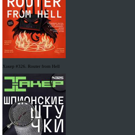
Хакер #326. Router from Hell