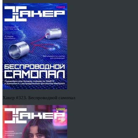
Хакер #323. Беспроводной самопал