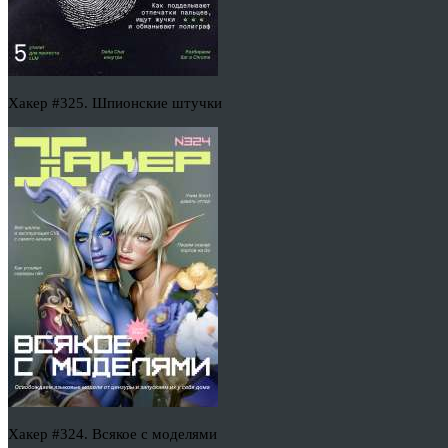
Хакер #325. Шпионские штучки
Хакер #324. Всякое с моделями