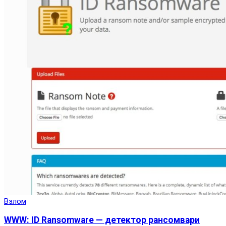
Взлом
WWW: ID Ransomware — детектор рансомвари