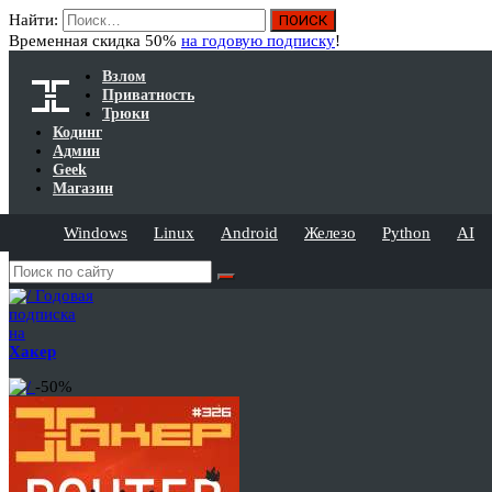
Найти:
Временная скидка 50%
на годовую подписку
!
Взлом
Приватность
Трюки
Кодинг
Админ
Geek
Магазин
Windows
Linux
Android
Железо
Python
AI
Годовая
подписка
на
Хакер
-50%