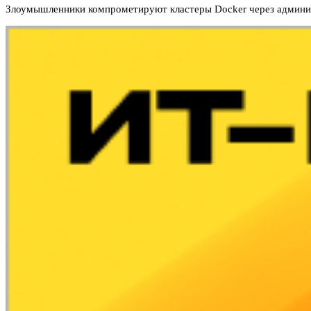
Злоумышленники компрометируют кластеры Docker через админи