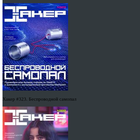
Хакер #323. Беспроводной самопал