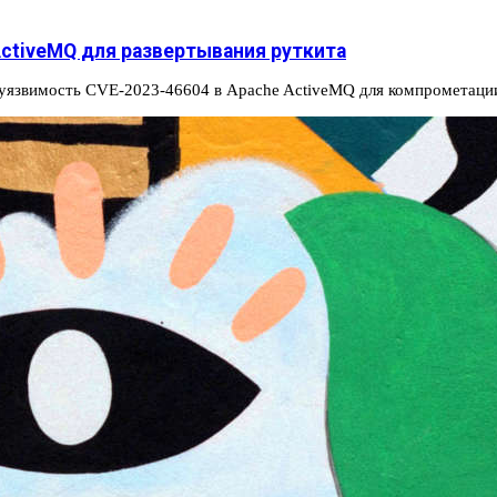
ActiveMQ для развертывания руткита
 уязвимость CVE-2023-46604 в Apache ActiveMQ для компрометаци