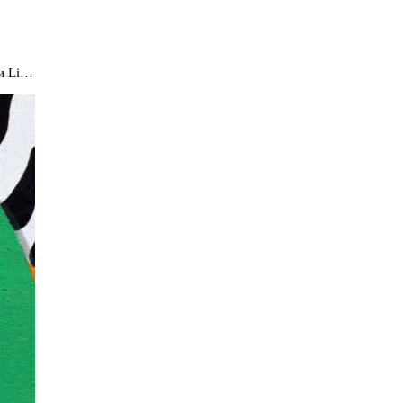
и Li…