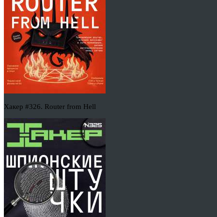
Хакер #326. Router from Hell