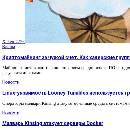
Xakep #276
Взлом
Криптомайнинг за чужой счет. Как хакерские гру
Майнинг криптовалют с использованием вредоносного ПО сегодня
результатами с нами.
Новости
Linux-уязвимость Looney Tunables используется гр
Операторы малвари Kinsing атакуют облачные среды с системам
Новости
Малварь Kinsing атакует серверы Docker