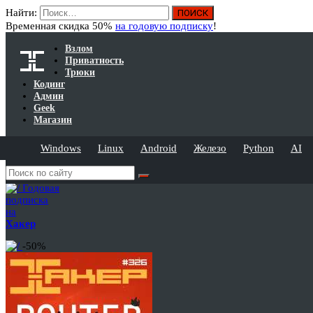
Найти:
Временная скидка 50%
на годовую подписку
!
Взлом
Приватность
Трюки
Кодинг
Админ
Geek
Магазин
Windows
Linux
Android
Железо
Python
AI
Годовая
подписка
на
Хакер
-50%