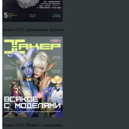
Хакер #325. Шпионские штучки
Хакер #324. Всякое с моделями