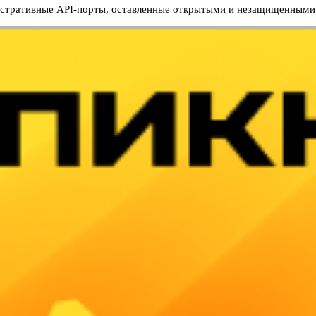
стративные API-порты, оставленные открытыми и незащищенными