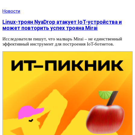
Новости
Linux-троян NyaDrop атакует IoT-устройства и
может повторить успех трояна Mirai
Исследователи пишут, что малварь Mirai – не единственный
эффективный инструмент для построения IoT-ботнетов.