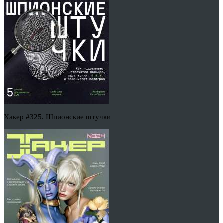
Хакер #325. Шпионские штучки