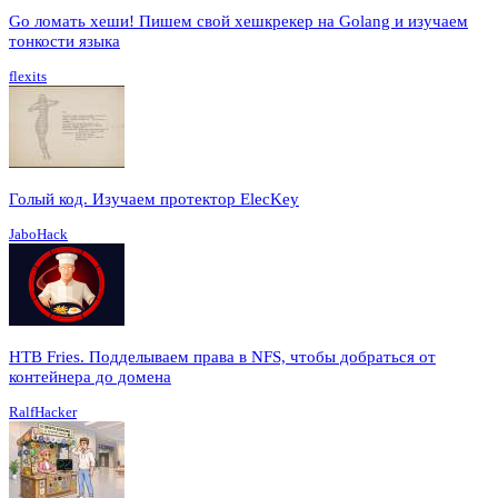
Go ломать хеши! Пишем свой хешкрекер на Golang и изучаем
тонкости языка
flexits
Голый код. Изучаем протектор ElecKey
JaboHack
HTB Fries. Подделываем права в NFS, чтобы добраться от
контейнера до домена
RalfHacker