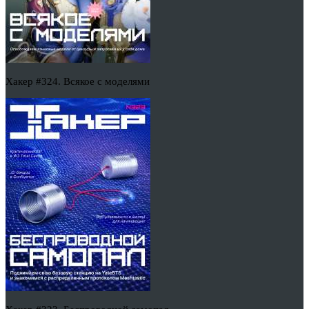
Хакер #324. Всякое с моделями