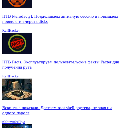
HTB Pterodactyl. Подделываем активную сессию и повышаем
привилегии через udisks
RalfHacker
HTB Facts. Эксплуатируем пользовательские факты Facter для
получения рута
RalfHacker
Вскрытие показало. Достаем root shell роутера, не зная ни
одного пароля
r00t.mu0xFlya