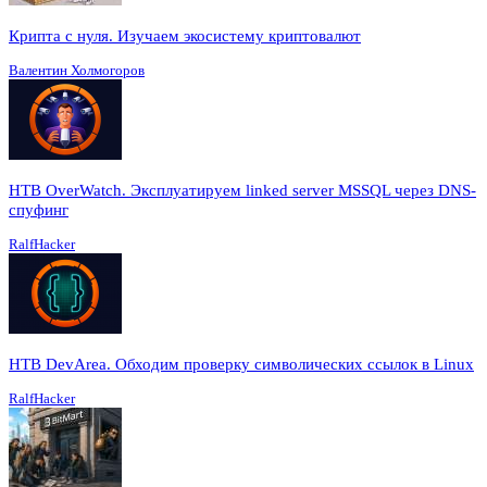
Крипта с нуля. Изучаем экосистему криптовалют
Валентин Холмогоров
HTB OverWatch. Эксплуатируем linked server MSSQL через DNS-
спуфинг
RalfHacker
HTB DevArea. Обходим проверку символических ссылок в Linux
RalfHacker