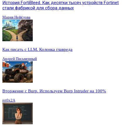
История FortiBleed. Как десятки тысяч устройств Fortinet
стали фабрикой для сбора данных
Мария Нефёдова
Как писать с LLM. Колонка главреда
Андрей Письменный
Вторжение с Burp. Используем Burp Intruder на 100%
ret0x2A