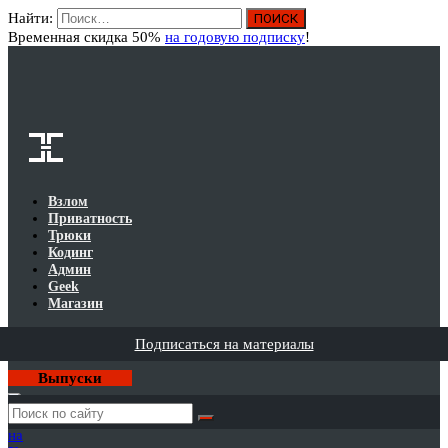
Найти:
Вход
Временная скидка 50%
на годовую подписку
!
Взлом
Приватность
Трюки
Кодинг
Админ
Geek
Магазин
Подписаться на материалы
Выпуски
Годовая
подписка
на