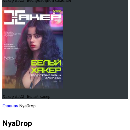
Хакер #323. Беспроводной самопал
Хакер #322. Белый хакер
Главная
NyaDrop
NyaDrop