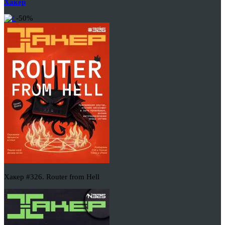
Хакер
-50%
Хакер #326. Router from Hell