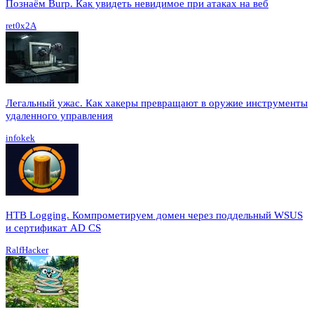
Познаём Burp. Как увидеть невидимое при атаках на веб
ret0x2A
Легальный ужас. Как хакеры превращают в оружие инструменты
удаленного управления
infokek
HTB Logging. Компрометируем домен через поддельный WSUS
и сертификат AD CS
RalfHacker