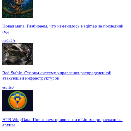
Новая мапа. Разбираем, что изменилось в sqlmap за последний
год
ret0x2A
Red Stable. Строим систему управления распределенной
атакующей инфраструктурой
es0rle0
HTB WingData. Повышаем привилегии в Linux при распаковке
архива