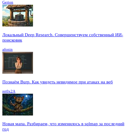
Gerion
Локальный Deep Research. Совершенствуем собственный ИИ-
поисковик
afonin
Познаём Burp. Как увидеть невидимое при атаках на веб
ret0x2A
Новая мапа. Разбираем, что изменилось в sqlmap за последний
год