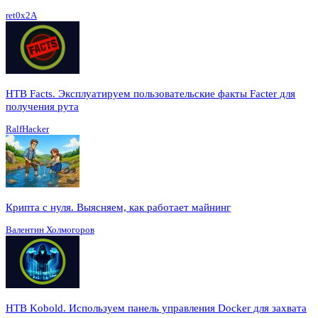
ret0x2A
HTB Facts. Эксплуатируем пользовательские факты Facter для
получения рута
RalfHacker
Крипта с нуля. Выясняем, как работает майнинг
Валентин Холмогоров
HTB Kobold. Используем панель управления Docker для захвата