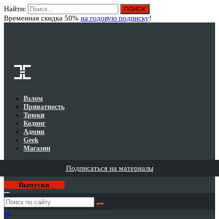
Найти:
Вход
Временная скидка 50%
на годовую подписку
!
Взлом
Приватность
Трюки
Кодинг
Админ
Geek
Магазин
Подписаться на материалы
Выпуски
Годовая
подписка
на