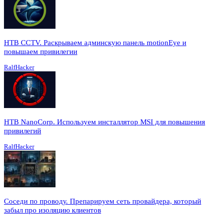
HTB CCTV. Раскрываем админскую панель motionEye и
повышаем привилегии
RalfHacker
HTB NanoCorp. Используем инсталлятор MSI для повышения
привилегий
RalfHacker
Соседи по проводу. Препарируем сеть провайдера, который
забыл про изоляцию клиентов