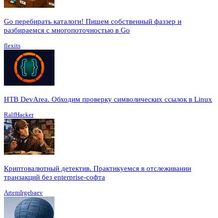
Go перебирать каталоги! Пишем собственный фаззер и
разбираемся с многопоточностью в Go
flexits
HTB DevArea. Обходим проверку символических ссылок в Linux
RalfHacker
Криптовалютный детектив. Практикуемся в отслеживании
транзакций без enterprise-софта
ArtemIrgebaev