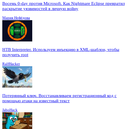
Восемь 0-day против Microsoft. Как Nightmare Eclipse превратил
раскрытие уязвимостей в личную войну
Мария Нефёдова
HTB Interpreter. Используем инъекцию в XML-шаблон, чтобы
получить root
RalfHacker
Потерянный ключ. Восстанавливаем регистрационный код с
помощью атаки на известный текст
JaboHack