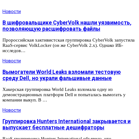
Новости
В шифровальщике CyberVolk нашли уязвимость,
позволяющую расшифровать файлы
Пророссийская хактивистская группировка CyberVolk запустила
RaaS-сервис VolkLocker (он же CyberVolk 2.x). Однако ИБ-
исследов…
Новости
Вымогатели World Leaks взломали тестовую
среду Dell, но украли фальшивые данные
Хакерская группировка World Leaks взломала одну из
демонстрационных платформ Dell и попыталась вымогать у
компании выкуп. В …
Новости
Группировка Hunters International закрывается и
выпускает бесплатные дешифраторы
RaaS-группировка Hunters International объявила, что