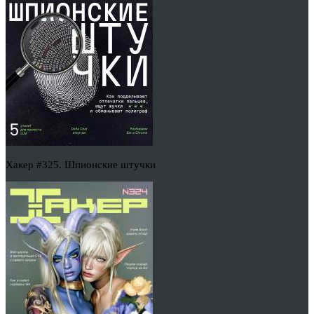
Хакер #325. Шпионские штучки