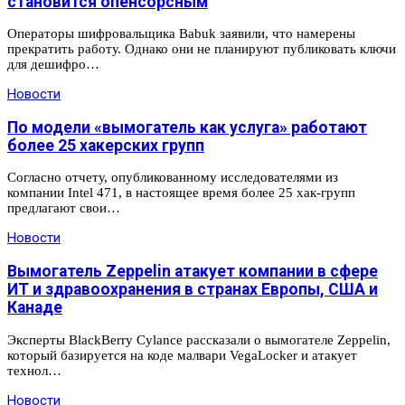
становится опенсорсным
Операторы шифровальщика Babuk заявили, что намерены
прекратить работу. Однако они не планируют публиковать ключи
для дешифро…
Новости
По модели «вымогатель как услуга» работают
более 25 хакерских групп
Согласно отчету, опубликованному исследователями из
компании Intel 471, в настоящее время более 25 хак-групп
предлагают свои…
Новости
Вымогатель Zeppelin атакует компании в сфере
ИТ и здравоохранения в странах Европы, США и
Канаде
Эксперты BlackBerry Cylance рассказали о вымогателе Zeppelin,
который базируется на коде малвари VegaLocker и атакует
технол…
Новости