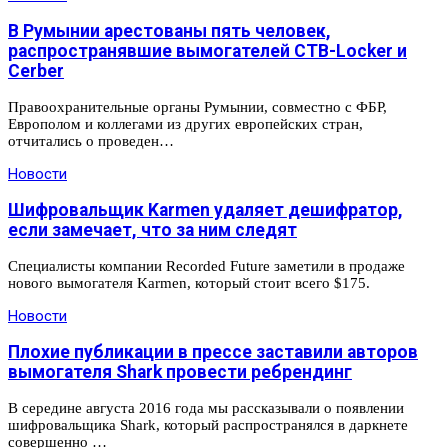
В Румынии арестованы пять человек,
распространявшие вымогателей CTB-Locker и
Cerber
Правоохранительные органы Румынии, совместно с ФБР,
Европолом и коллегами из других европейских стран,
отчитались о проведен…
Новости
Шифровальщик Karmen удаляет дешифратор,
если замечает, что за ним следят
Специалисты компании Recorded Future заметили в продаже
нового вымогателя Karmen, который стоит всего $175.
Новости
Плохие публикации в прессе заставили авторов
вымогателя Shark провести ребрендинг
В середине августа 2016 года мы рассказывали о появлении
шифровальщика Shark, который распространялся в даркнете
совершенно …