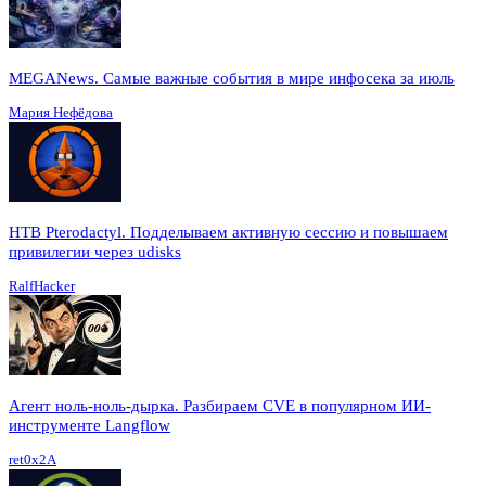
MEGANews. Cамые важные события в мире инфосека за июль
Мария Нефёдова
HTB Pterodactyl. Подделываем активную сессию и повышаем
привилегии через udisks
RalfHacker
Агент ноль-ноль-дырка. Разбираем CVE в популярном ИИ-
инструменте Langflow
ret0x2A