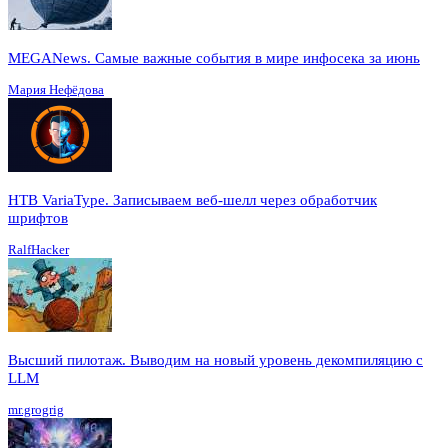
MEGANews. Cамые важные события в мире инфосека за июнь
Мария Нефёдова
HTB VariaType. Записываем веб-шелл через обработчик
шрифтов
RalfHacker
Высший пилотаж. Выводим на новый уровень декомпиляцию с
LLM
mr.grogrig