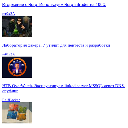
Вторжение с Burp. Используем Burp Intruder на 100%
ret0x2A
Лаборатория хакера. 7 утилит для пентеста и разработки
ret0x2A
HTB OverWatch. Эксплуатируем linked server MSSQL через DNS-
спуфинг
RalfHacker