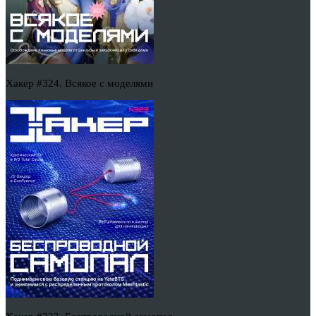
Хакер #324. Всякое с моделями