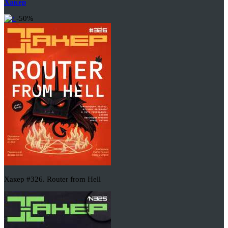
Хакер
-50%
Хакер #326. Router from Hell