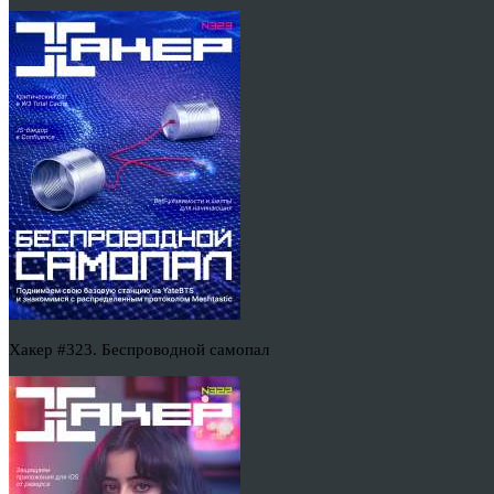
Хакер #323. Беспроводной самопал