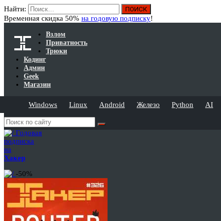
Найти:
Временная скидка 50%
на годовую подписку
!
Взлом
Приватность
Трюки
Кодинг
Админ
Geek
Магазин
Windows
Linux
Android
Железо
Python
AI
Годовая
подписка
на
Хакер
-50%