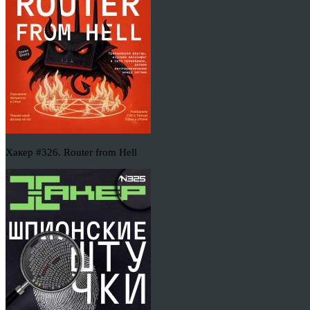
Хакер #326. Router from Hell