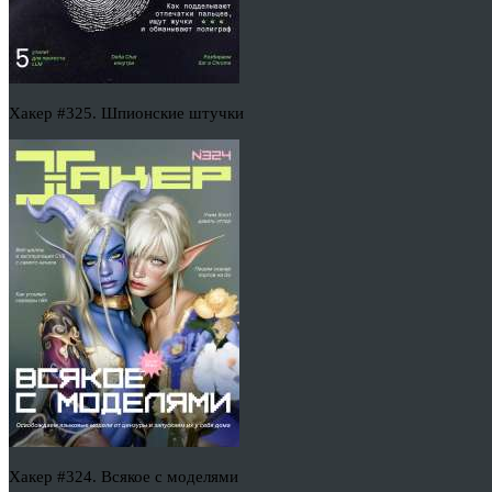
Хакер #325. Шпионские штучки
Хакер #324. Всякое с моделями