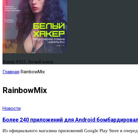
Хакер #322. Белый хакер
Главная
RainbowMix
RainbowMix
Новости
Более 240 приложений для Android бомбардирова
Из официального магазина приложений Google Play Store в очере