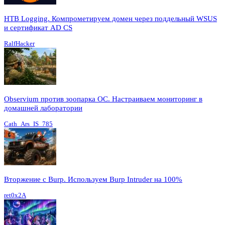
HTB Logging. Компрометируем домен через поддельный WSUS
и сертификат AD CS
RalfHacker
Observium против зоопарка ОС. Настраиваем мониторинг в
домашней лаборатории
Cath_Ars_IS_785
Вторжение с Burp. Используем Burp Intruder на 100%
ret0x2A