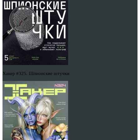
Хакер #325. Шпионские штучки