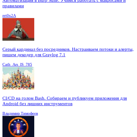
Автоматизация в Burp Suite. Учимся работать с макросами и
правилами
ret0x2A
Серый кардинал без посредников. Настраиваем потоки и алерты,
пишем декодер для Graylog 7.1
Cath_Ars_IS_785
CI/CD на голом Bash. Собираем и публикуем приложения для
Android без лишних инструментов
Владимир Тимофеев