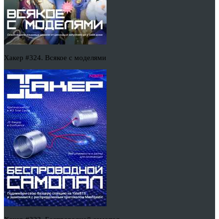
Хакер #324. Всякое с моделями