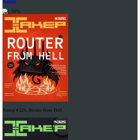
Хакер
-50%
Хакер #326. Router from Hell