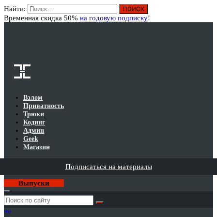
Найти:
Вход
Временная скидка 50%
на годовую подписку
!
Взлом
Приватность
Трюки
Кодинг
Админ
Geek
Магазин
Подписаться на материалы
Выпуски
Годовая
подписка
на