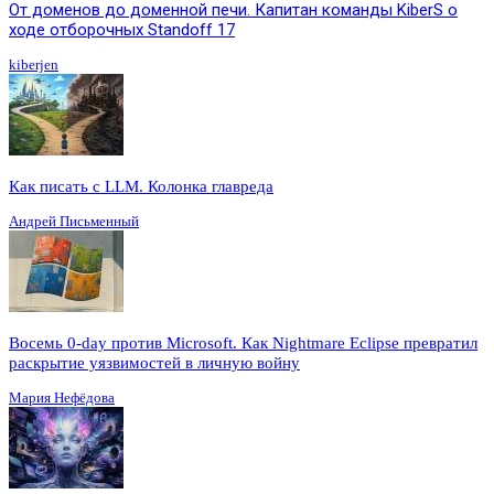
От доменов до доменной печи. Капитан команды KiberS о
ходе отборочных Standoff 17
kiberjen
Как писать с LLM. Колонка главреда
Андрей Письменный
Восемь 0-day против Microsoft. Как Nightmare Eclipse превратил
раскрытие уязвимостей в личную войну
Мария Нефёдова