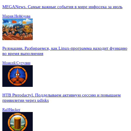
MEGANews. Cамые важные события в мире инфосека за июль
Мария Нефёдова
Релокации. Разбираемся, как Linux-программа находит функцию
во время выполнения
Моисей Сутулин
HTB Pterodactyl. Подделываем активную сессию и повышаем
привилегии через udisks
RalfHacker