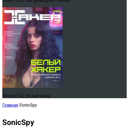
Хакер #323. Беспроводной самопал
Хакер #322. Белый хакер
Главная
SonicSpy
SonicSpy