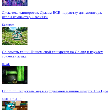
Дискотека единорогов. Делаем RGB-подсветку для монитора,
чтобы компьютер ✨засиял✨
Kapinsen
Go ломать хеши! Пишем свой хешкрекер на Golang и изучаем
тонкости языка
flexits
Doom.ttf. Запускаем код в виртуальной машине шрифта TrueType
4RH1T3CT0R