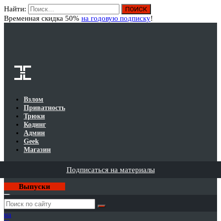
Найти:
Вход
Временная скидка 50%
на годовую подписку
!
Взлом
Приватность
Трюки
Кодинг
Админ
Geek
Магазин
Подписаться на материалы
Выпуски
Годовая
подписка
на