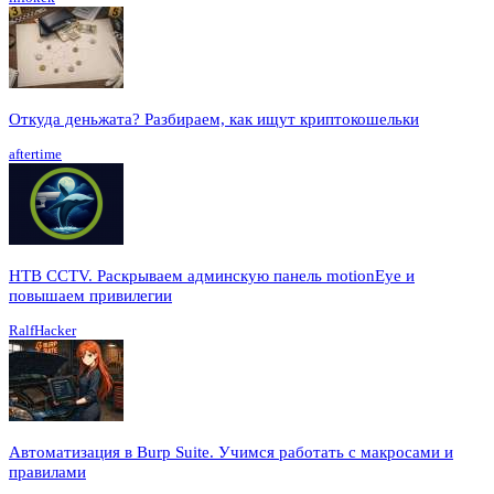
Откуда деньжата? Разбираем, как ищут криптокошельки
aftertime
HTB CCTV. Раскрываем админскую панель motionEye и
повышаем привилегии
RalfHacker
Автоматизация в Burp Suite. Учимся работать с макросами и
правилами