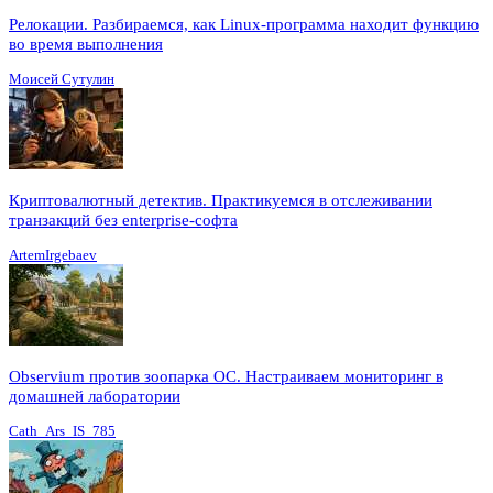
Релокации. Разбираемся, как Linux-программа находит функцию
во время выполнения
Моисей Сутулин
Криптовалютный детектив. Практикуемся в отслеживании
транзакций без enterprise-софта
ArtemIrgebaev
Observium против зоопарка ОС. Настраиваем мониторинг в
домашней лаборатории
Cath_Ars_IS_785