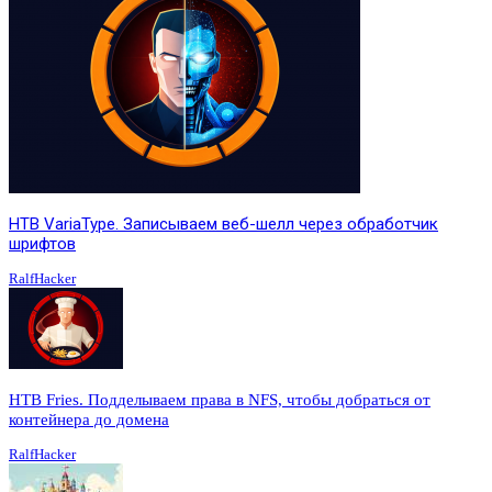
HTB VariaType. Записываем веб-шелл через обработчик
шрифтов
RalfHacker
HTB Fries. Подделываем права в NFS, чтобы добраться от
контейнера до домена
RalfHacker