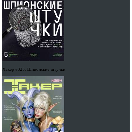
Хакер #325. Шпионские штучки