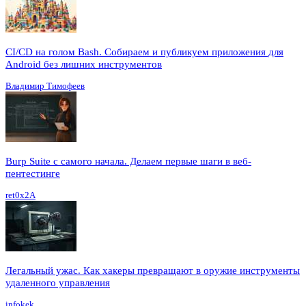
CI/CD на голом Bash. Собираем и публикуем приложения для
Android без лишних инструментов
Владимир Тимофеев
Burp Suite с самого начала. Делаем первые шаги в веб-
пентестинге
ret0x2A
Легальный ужас. Как хакеры превращают в оружие инструменты
удаленного управления
infokek