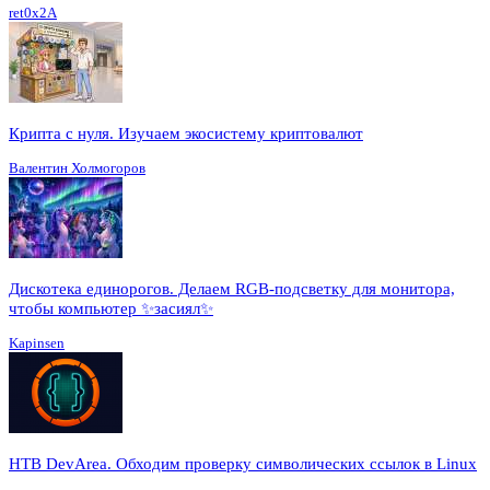
ret0x2A
Крипта с нуля. Изучаем экосистему криптовалют
Валентин Холмогоров
Дискотека единорогов. Делаем RGB-подсветку для монитора,
чтобы компьютер ✨засиял✨
Kapinsen
HTB DevArea. Обходим проверку символических ссылок в Linux