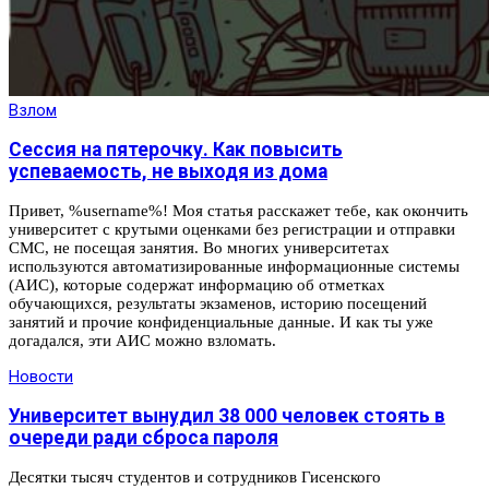
Взлом
Сессия на пятерочку. Как повысить
успеваемость, не выходя из дома
Привет, %username%! Моя статья расскажет тебе, как окончить
университет с крутыми оценками без регистрации и отправки
СМС, не посещая занятия. Во многих университетах
используются автоматизированные информационные системы
(АИС), которые содержат информацию об отметках
обучающихся, результаты экзаменов, историю посещений
занятий и прочие конфиденциальные данные. И как ты уже
догадался, эти АИС можно взломать.
Новости
Университет вынудил 38 000 человек стоять в
очереди ради сброса пароля
Десятки тысяч студентов и сотрудников Гисенского