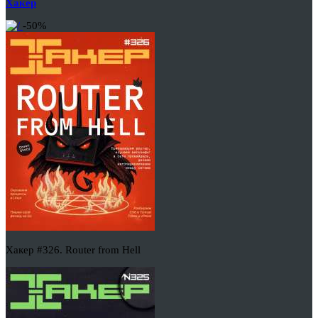
Хакер
-50%
Хакер #326. Router from Hell