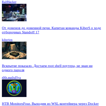
RalfHacker
От доменов до доменной печи. Капитан команды KiberS о ходе
отборочных Standoff 17
kiberjen
Вскрытие показало. Достаем root shell роутера, не зная ни
одного пароля
r00t.mu0xFlya
HTB MonitorsFour. Выходим из WSL-контейнера через Docker