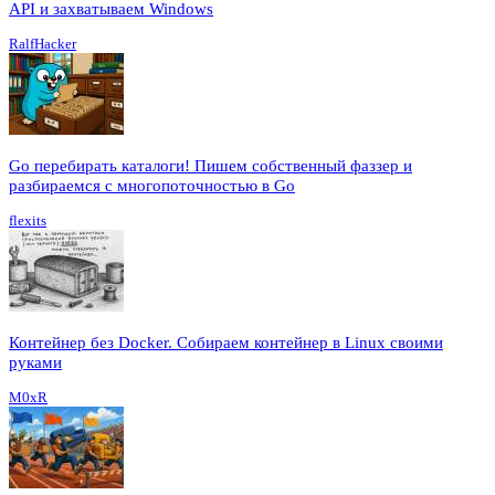
API и захватываем Windows
RalfHacker
Go перебирать каталоги! Пишем собственный фаззер и
разбираемся с многопоточностью в Go
flexits
Контейнер без Docker. Собираем контейнер в Linux своими
руками
M0xR