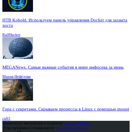
HTB Kobold. Используем панель управления Docker для захвата
хоста
RalfHacker
MEGANews. Cамые важные события в мире инфосека за июнь
Мария Нефёдова
Гора с секретами. Скрываем процессы в Linux c помощью mount
cu63
Вопросы по материалам и подписке:
support@glc.ru
Отдел рекламы и спецпроектов:
yakovleva.a@glc.ru