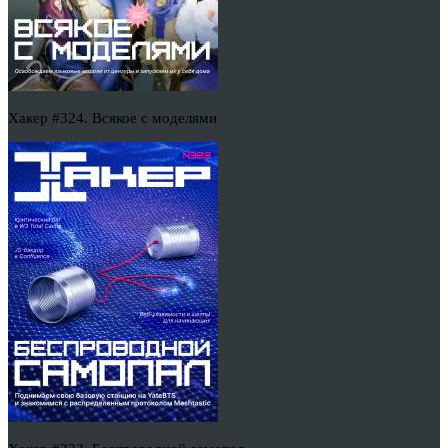
Хакер #324. Всякое с моделями