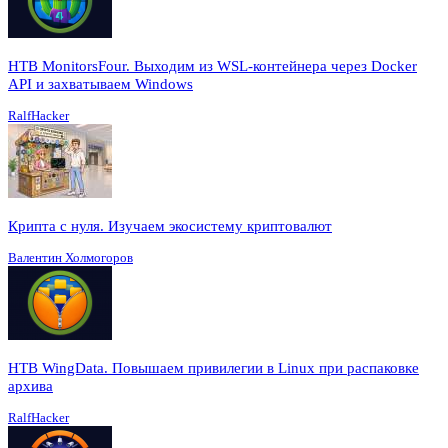
HTB MonitorsFour. Выходим из WSL-контейнера через Docker
API и захватываем Windows
RalfHacker
Крипта с нуля. Изучаем экосистему криптовалют
Валентин Холмогоров
HTB WingData. Повышаем привилегии в Linux при распаковке
архива
RalfHacker