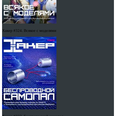
Хакер #324. Всякое с моделями