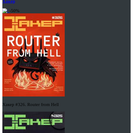
Хакер
-50%
Хакер #326. Router from Hell