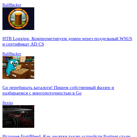
RalfHacker
HTB Logging. Компрометируем домен через поддельный WSUS
и сертификат AD CS
RalfHacker
Go перебирать каталоги! Пишем собственный фаззер и
разбираемся с многопоточностью в Go
flexits
История FortiBleed. Как десятки тысяч устройств Fortinet стали