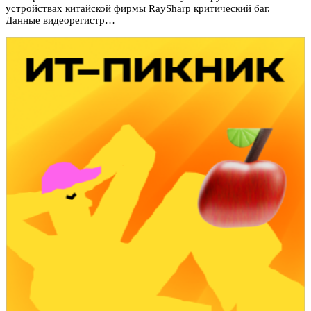
устройствах китайской фирмы RaySharp критический баг.
Данные видеорегистр…