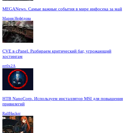
MEGANews. Cамые важные события в мире инфосека за май
Мария Нефёдова
CVE в cPanel. Разбираем критический баг, угрожающий
хостингам
ret0x2A
HTB NanoCorp. Используем инсталлятор MSI для повышения
привилегий
RalfHacker