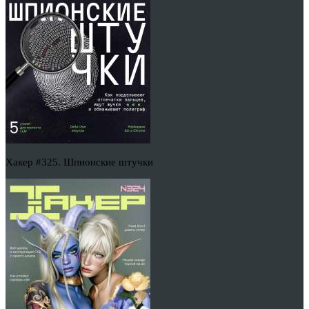
Хакер #325. Шпионские штучки