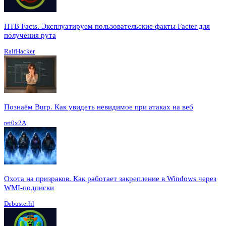
HTB Facts. Эксплуатируем пользовательские факты Facter для
получения рута
RalfHacker
Познаём Burp. Как увидеть невидимое при атаках на веб
ret0x2A
Охота на призраков. Как работает закрепление в Windows через
WMI-подписки
Debusterlil