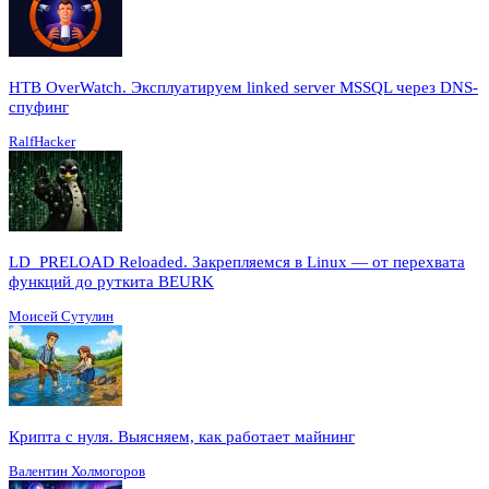
HTB OverWatch. Эксплуатируем linked server MSSQL через DNS-
спуфинг
RalfHacker
LD_PRELOAD Reloaded. Закрепляемся в Linux — от перехвата
функций до руткита BEURK
Моисей Сутулин
Крипта с нуля. Выясняем, как работает майнинг
Валентин Холмогоров