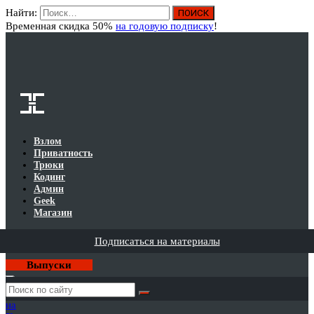
Найти:
Вход
Временная скидка 50%
на годовую подписку
!
Взлом
Приватность
Трюки
Кодинг
Админ
Geek
Магазин
Подписаться на материалы
Выпуски
Годовая
подписка
на