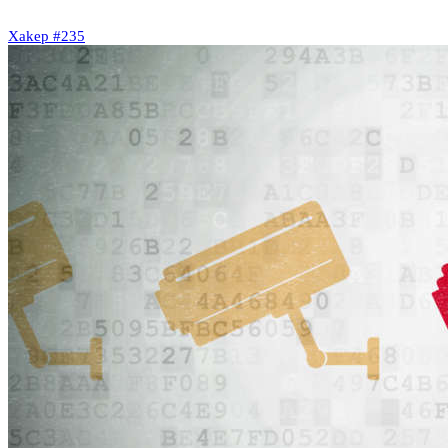
Xakep #235