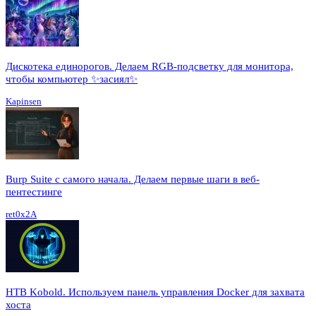
Дискотека единорогов. Делаем RGB-подсветку для монитора,
чтобы компьютер ✨засиял✨
Kapinsen
Burp Suite с самого начала. Делаем первые шаги в веб-
пентестинге
ret0x2A
HTB Kobold. Используем панель управления Docker для захвата
хоста