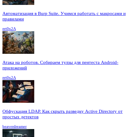
Автоматизация в Burp Suite. Учимся работать с макросами и
правилами
ret0x2A
Атака на роботов. Собираем тулзы для пентеста Android-
приложений
ret0x2A
Обфускация LDAP. Как скрыть разведку Active Directory от
простых детектов
beaverdreamer