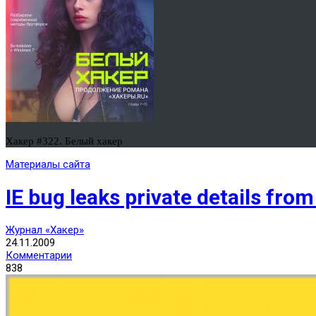
Хакер #322. Белый хакер
Материалы сайта
IE bug leaks private details from
Журнал «Хакер»
24.11.2009
Комментарии
838