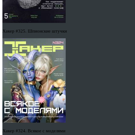
Хакер #325. Шпионские штучки
Хакер #324. Всякое с моделями