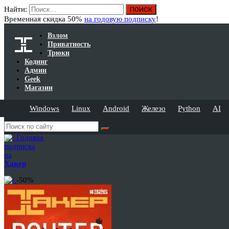
Найти:
Временная скидка 50%
на годовую подписку
!
Взлом
Приватность
Трюки
Кодинг
Админ
Geek
Магазин
Windows
Linux
Android
Железо
Python
AI
Годовая
подписка
на
Хакер
-50%