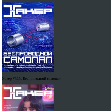
Хакер #323. Беспроводной самопал