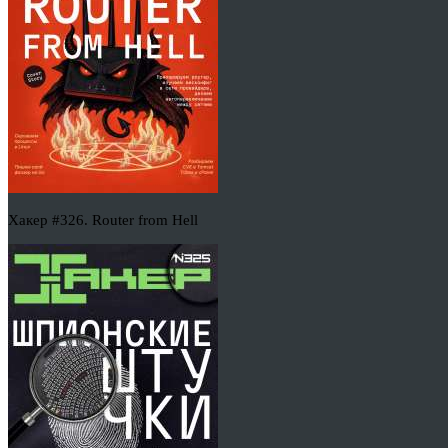
Хакер #326. Router from Hell