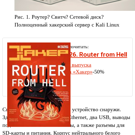
Рис. 1. Роутер? Свитч? Сетевой диск?
Полноценный хакерский сервер с Kali Linux
Рекомендуем почитать:
Хакер #326. Router from Hell
Содержание выпуска
Подписка на «Хакер»
-50%
Cперваа давай посмотрим на устройство снаружи.
Здесь все ясно: два разъема Ethernet, два USB, выводы
под Wi-Fi и Bluetooth-антенны, а также разъемы для
SD-карты и питания. Корпус нейтрального белого