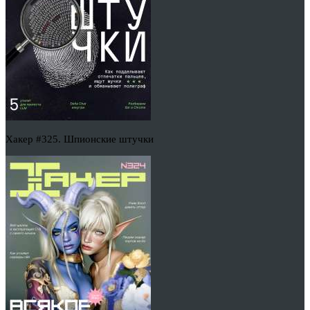
Хакер #325. Шпионские штучки