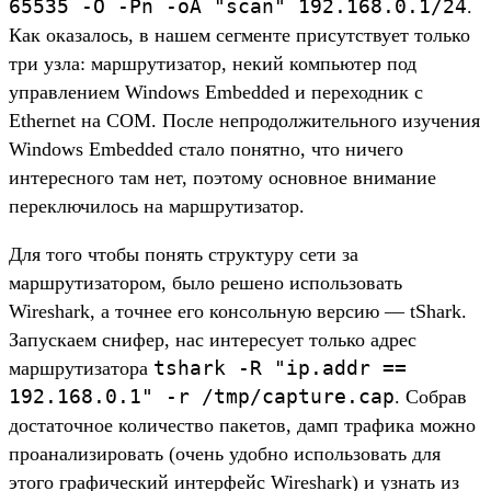
65535 -O -Pn -oA "scan" 192.168.0.1/24
.
Как оказалось, в нашем сегменте присутствует только
три узла: маршрутизатор, некий компьютер под
управлением Windows Embedded и переходник с
Ethernet на COM. После непродолжительного изучения
Windows Embedded стало понятно, что ничего
интересного там нет, поэтому основное внимание
переключилось на маршрутизатор.
Для того чтобы понять структуру сети за
маршрутизатором, было решено использовать
Wireshark, а точнее его консольную версию — tShark.
Запускаем снифер, нас интересует только адрес
tshark -R "ip.addr ==
маршрутизатора
192.168.0.1" -r /tmp/capture.cap
. Собрав
достаточное количество пакетов, дамп трафика можно
проанализировать (очень удобно использовать для
этого графический интерфейс Wireshark) и узнать из