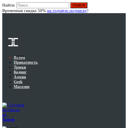
Найти:
Вход
Временная скидка 50%
на годовую подписку
!
Взлом
Приватность
Трюки
Кодинг
Админ
Geek
Магазин
Годовая
подписка
на
Хакер