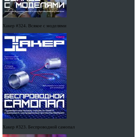
Хакер #324. Всякое с моделями
Хакер #323. Беспроводной самопал