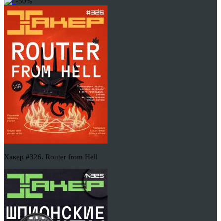
-50%
Хакер #326. Router from Hell