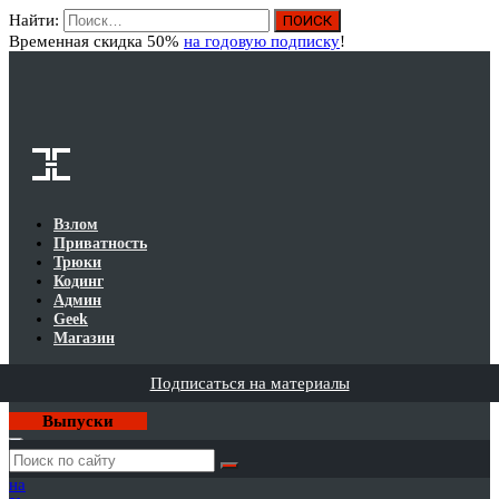
Найти:
Вход
Временная скидка 50%
на годовую подписку
!
Взлом
Приватность
Трюки
Кодинг
Админ
Geek
Магазин
Подписаться на материалы
Выпуски
Годовая
подписка
на