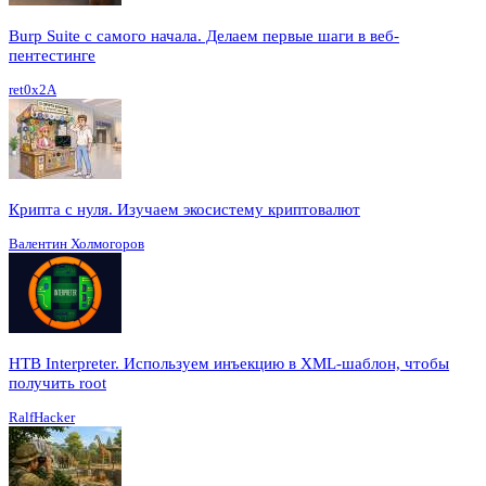
Burp Suite с самого начала. Делаем первые шаги в веб-
пентестинге
ret0x2A
Крипта с нуля. Изучаем экосистему криптовалют
Валентин Холмогоров
HTB Interpreter. Используем инъекцию в XML-шаблон, чтобы
получить root
RalfHacker