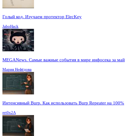
Голый код. Изучаем протектор ElecKey
JaboHack
MEGANews. Cамые важные события в мире инфосека за май
Мария Нефёдова
Интенсивный Burp. Как использовать Burp Repeater на 100%
ret0x2A