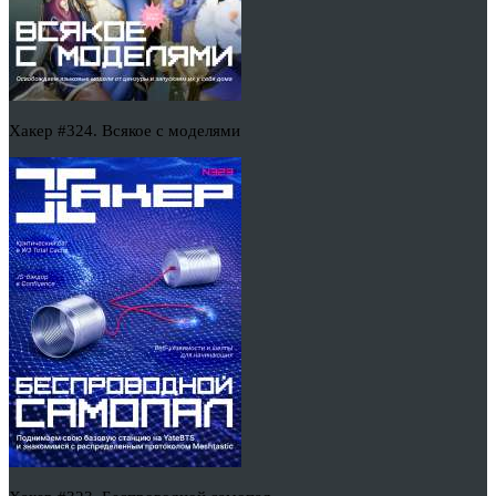
Хакер #324. Всякое с моделями