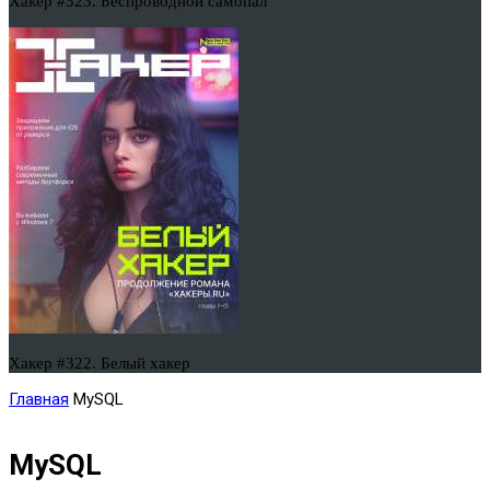
Хакер #323. Беспроводной самопал
Хакер #322. Белый хакер
Главная
MySQL
MySQL