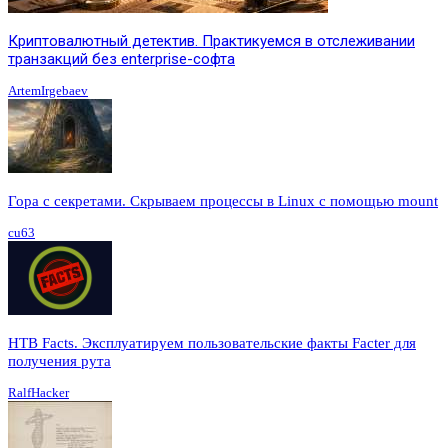
Криптовалютный детектив. Практикуемся в отслеживании
транзакций без enterprise-софта
ArtemIrgebaev
Гора с секретами. Скрываем процессы в Linux c помощью mount
cu63
HTB Facts. Эксплуатируем пользовательские факты Facter для
получения рута
RalfHacker