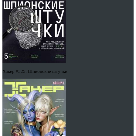
Хакер #325. Шпионские штучки