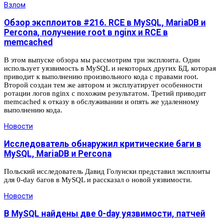
Взлом
Обзор эксплоитов #216. RCE в MySQL, MariaDB и
Percona, получение root в nginx и RCE в
memcached
В этом выпуске обзора мы рассмотрим три эксплоита. Один
использует уязвимость в MySQL и некоторых других БД, которая
приводит к выполнению произвольного кода с правами root.
Второй создан тем же автором и эксплуатирует особенности
ротации логов nginx с похожим результатом. Третий приводит
memcached к отказу в обслуживании и опять же удаленному
выполнению кода.
Новости
Исследователь обнаружил критические баги в
MySQL, MariaDB и Percona
Польский исследователь Давид Голунски представил эксплоиты
для 0-day багов в MySQL и рассказал о новой уязвимости.
Новости
В MySQL найдены две 0-day уязвимости, патчей