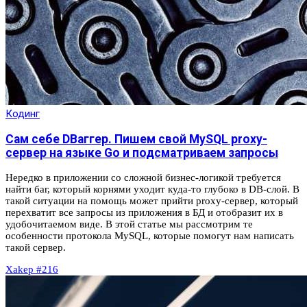
Кодинг
Сам себе DBаггер. Пишем свой MySQL proxy-
сервер на языке Go и подсматриваем запросы
Нередко в приложении со сложной бизнес-логикой требуется
найти баг, который корнями уходит куда-то глубоко в DB-слой. В
такой ситуации на помощь может прийти proxy-сервер, который
перехватит все запросы из приложения в БД и отобразит их в
удобочитаемом виде. В этой статье мы рассмотрим те
особенности протокола MySQL, которые помогут нам написать
такой сервер.
Xakep #216