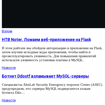
Взлом
HTB Noter. Ломаем веб-приложение на Flask
В этом райтапе мы обойдем авторизацию в приложении на Flask,
затем изучим исходные коды приложения, чтобы найти и
проэксплуатировать уязвимость. Для повышения привилегий
используем уязвимость установки плагина в MySQL.
Новости
Ботнет Ddostf взламывает MySQL-серверы
Специалисты AhnLab Security Emergency response Center (ASEC)
предупредили, что серверы MySQL подвергаются атакам
ботнета Ddo…
Новости