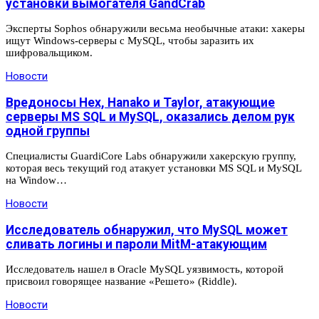
установки вымогателя GandCrab
Эксперты Sophos обнаружили весьма необычные атаки: хакеры
ищут Windows-серверы с MySQL, чтобы заразить их
шифровальщиком.
Новости
Вредоносы Hex, Hanako и Taylor, атакующие
серверы MS SQL и MySQL, оказались делом рук
одной группы
Специалисты GuardiCore Labs обнаружили хакерскую группу,
которая весь текущий год атакует установки MS SQL и MySQL
на Window…
Новости
Исследователь обнаружил, что MySQL может
сливать логины и пароли MitM-атакующим
Исследователь нашел в Oracle MySQL уязвимость, которой
присвоил говорящее название «Решето» (Riddle).
Новости