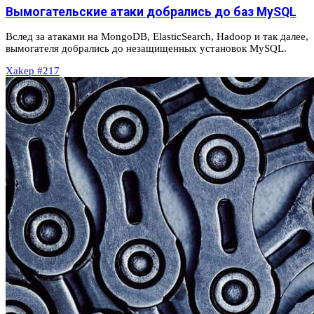
Вымогательские атаки добрались до баз MySQL
Вслед за атаками на MongoDB, ElasticSearch, Hadoop и так далее,
вымогателя добрались до незащищенных установок MySQL.
Xakep #217