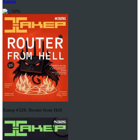
Хакер
-50%
Хакер #326. Router from Hell