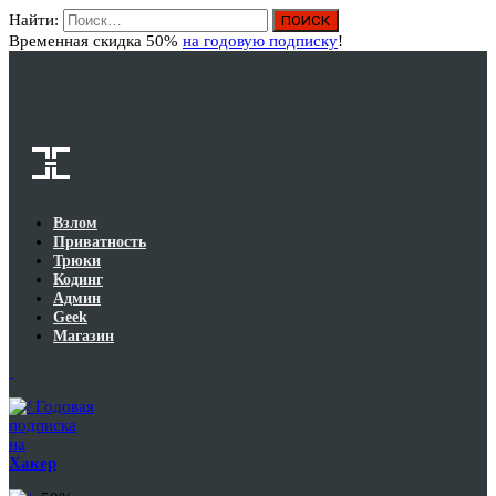
Найти:
Вход
Временная скидка 50%
на годовую подписку
!
Взлом
Приватность
Трюки
Кодинг
Админ
Geek
Магазин
Годовая
подписка
на
Хакер