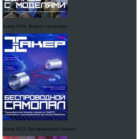
Хакер #324. Всякое с моделями
Хакер #323. Беспроводной самопал