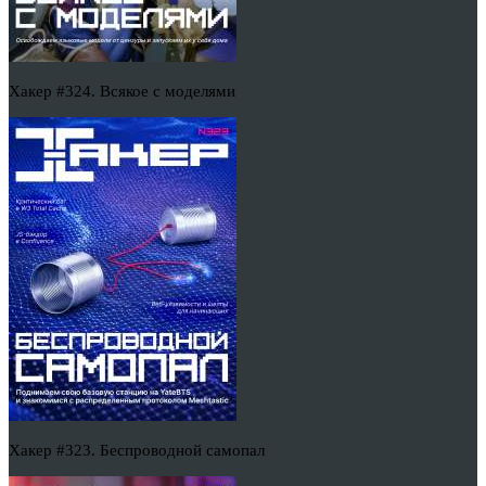
Хакер #324. Всякое с моделями
Хакер #323. Беспроводной самопал