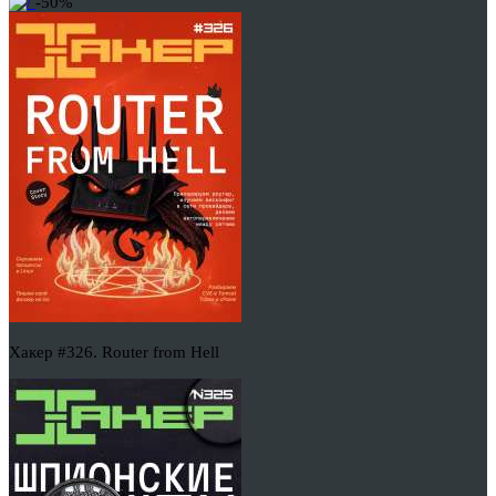
-50%
Хакер #326. Router from Hell