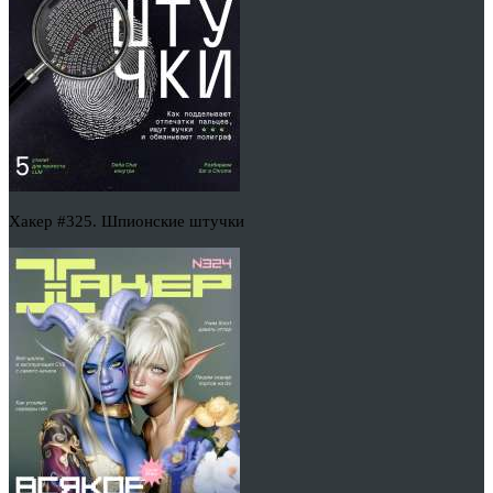
Хакер #325. Шпионские штучки