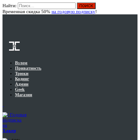
Найти:
Вход
Временная скидка 50%
на годовую подписку
!
Взлом
Приватность
Трюки
Кодинг
Админ
Geek
Магазин
Годовая
подписка
на
Хакер