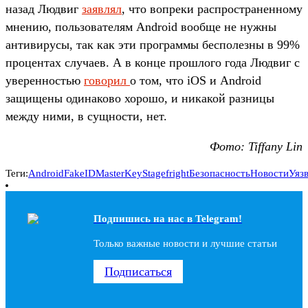
назад Людвиг
заявлял
, что вопреки распространенному
мнению, пользователям Android вообще не нужны
антивирусы, так как эти программы бесполезны в 99%
процентах случаев. А в конце прошлого года Людвиг с
уверенностью
говорил
о том, что iOS и Android
защищены одинаково хорошо, и никакой разницы
между ними, в сущности, нет.
Фото: Tiffany Lin
Теги:
Android
FakeID
MasterKey
Stagefright
Безопасность
Новости
Уяз
Подпишись на наc в Telegram!
Только важные новости и лучшие статьи
Подписаться