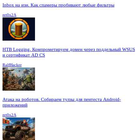
Inbox на изи. Как спамеры пробивают любые фильтры
ret0x2A
HTB Logging. Компрометируем домен через поддельный WSUS
и сертификат AD CS
RalfHacker
Атака на роботов. Собираем тулзы для пентеста Android-
приложений
ret0x2A