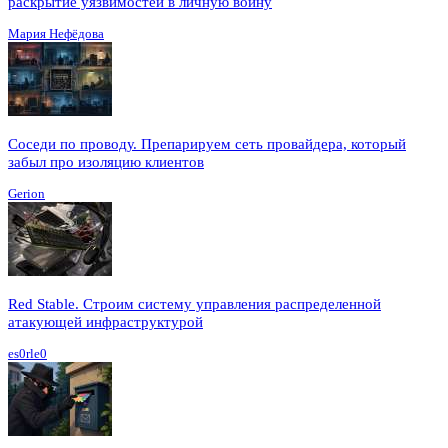
раскрытие уязвимостей в личную войну
Мария Нефёдова
Соседи по проводу. Препарируем сеть провайдера, который
забыл про изоляцию клиентов
Gerion
Red Stable. Строим систему управления распределенной
атакующей инфраструктурой
es0rle0