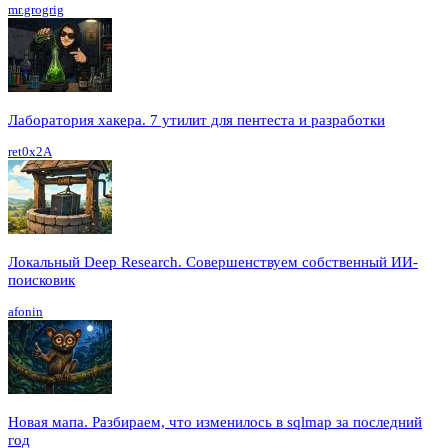
mr.grogrig
Лаборатория хакера. 7 утилит для пентеста и разработки
ret0x2A
Локальный Deep Research. Совершенствуем собственный ИИ-
поисковик
afonin
Новая мапа. Разбираем, что изменилось в sqlmap за последний
год