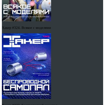
Хакер #324. Всякое с моделями