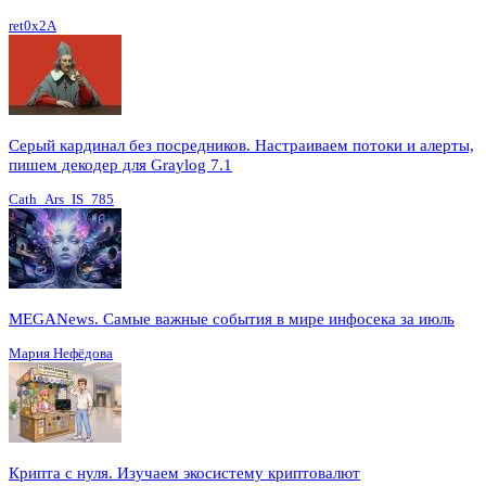
ret0x2A
Серый кардинал без посредников. Настраиваем потоки и алерты,
пишем декодер для Graylog 7.1
Cath_Ars_IS_785
MEGANews. Cамые важные события в мире инфосека за июль
Мария Нефёдова
Крипта с нуля. Изучаем экосистему криптовалют