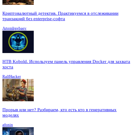
Криптовалютный детектив. Практикуемся в отслеживании
транзакций без enterprise-софта
ArtemIrgebaev
HTB Kobold. Используем панель управления Docker для захвата
хоста
RalfHacker
Прорыв или нет? Разбираем, кто есть кто в генеративных
моделях
afonin