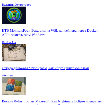
Валентин Холмогоров
HTB MonitorsFour. Выходим из WSL-контейнера через Docker
API и захватываем Windows
RalfHacker
Откуда деньжата? Разбираем, как ищут криптокошельки
aftertime
Восемь 0-day против Microsoft. Как Nightmare Eclipse превратил