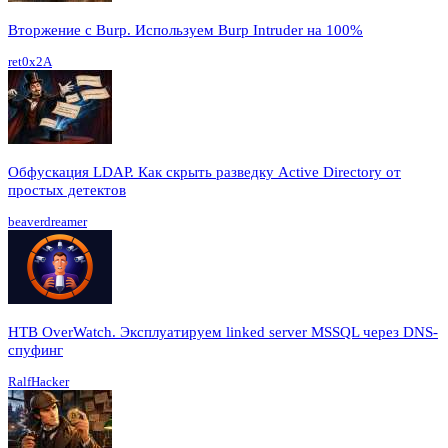
Вторжение с Burp. Используем Burp Intruder на 100%
ret0x2A
Обфускация LDAP. Как скрыть разведку Active Directory от
простых детектов
beaverdreamer
HTB OverWatch. Эксплуатируем linked server MSSQL через DNS-
спуфинг
RalfHacker