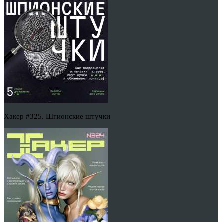
Хакер #325. Шпионские штучки