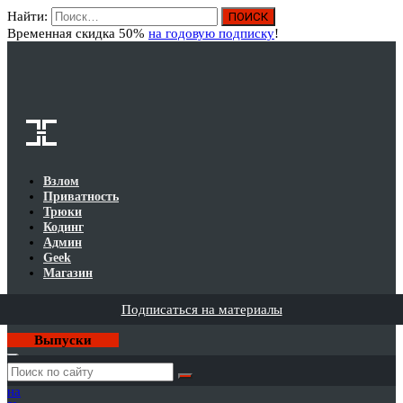
Найти:
Вход
Временная скидка 50%
на годовую подписку
!
Взлом
Приватность
Трюки
Кодинг
Админ
Geek
Магазин
Подписаться на материалы
Выпуски
Годовая
подписка
на