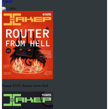
Хакер
-50%
Хакер #326. Router from Hell