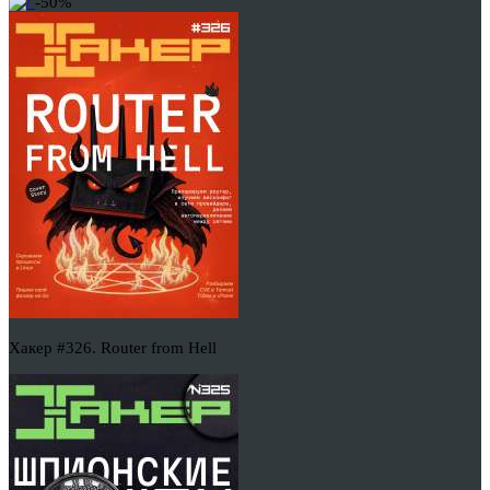
-50%
Хакер #326. Router from Hell