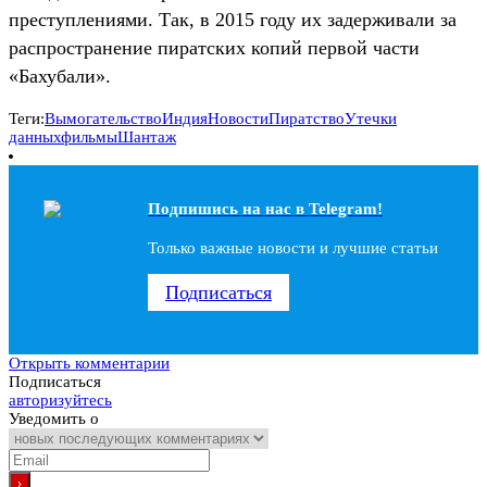
преступлениями. Так, в 2015 году их задерживали за
распространение пиратских копий первой части
«Бахубали».
Теги:
Вымогательство
Индия
Новости
Пиратство
Утечки
данных
фильмы
Шантаж
Подпишись на наc в Telegram!
Только важные новости и лучшие статьи
Подписаться
Открыть комментарии
Подписаться
авторизуйтесь
Уведомить о