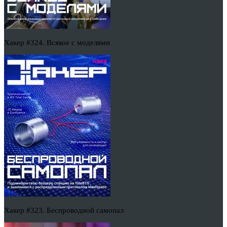
Хакер #324. Всякое с моделями
Хакер #323. Беспроводной самопал