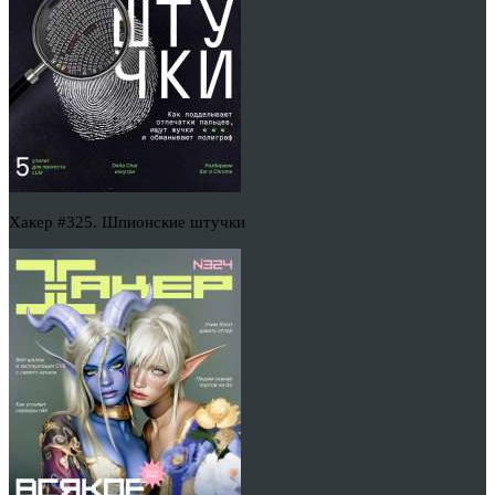
Хакер #325. Шпионские штучки