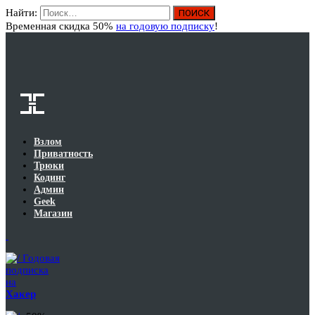
Найти:
Вход
Временная скидка 50%
на годовую подписку
!
Взлом
Приватность
Трюки
Кодинг
Админ
Geek
Магазин
Годовая
подписка
на
Хакер