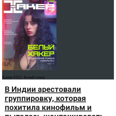
Хакер #322. Белый хакер
В Индии арестовали
группировку, которая
похитила кинофильм и