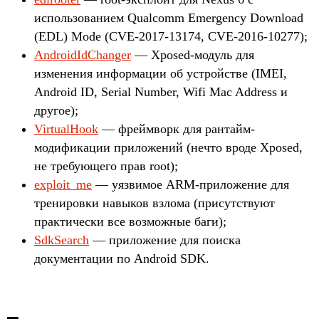
использованием Qualcomm Emergency Download
(EDL) Mode (CVE-2017-13174, CVE-2016-10277);
AndroidIdChanger
— Xposed-модуль для
изменения информации об устройстве (IMEI,
Android ID, Serial Number, Wifi Mac Address и
другое);
VirtualHook
— фреймворк для рантайм-
модификации приложений (нечто вроде Xposed,
не требующего прав root);
exploit_me
— уязвимое ARM-приложение для
тренировки навыков взлома (присутствуют
практически все возможные баги);
SdkSearch
— приложение для поиска
документации по Android SDK.