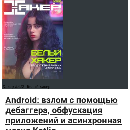
Хакер #322. Белый хакер
Android: взлом с помощью
дебаггера, обфускация
приложений и асинхронная