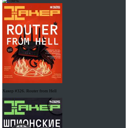
-50%
Хакер #326. Router from Hell