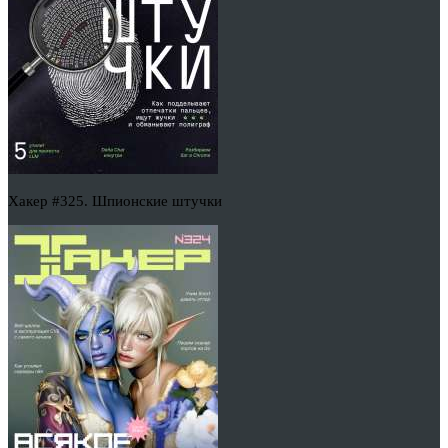
Хакер #325. Шпионские штучки