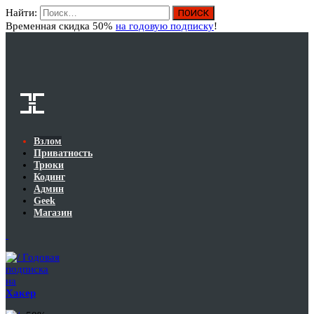
Найти:
Вход
Временная скидка 50%
на годовую подписку
!
Взлом
Приватность
Трюки
Кодинг
Админ
Geek
Магазин
Годовая
подписка
на
Хакер