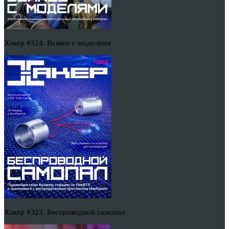
Хакер #324. Всякое с моделями
Хакер #323. Беспроводной самопал