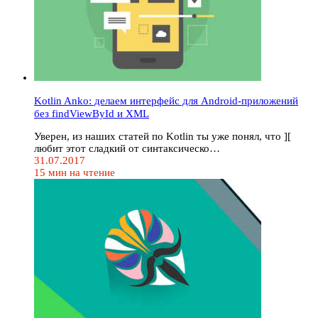
Kotlin Anko: делаем интерфейс для Android-приложений
без findViewById и XML
Уверен, из наших статей по Kotlin ты уже понял, что ][
любит этот сладкий от синтаксическо…
31.07.2017
15 мин на чтение