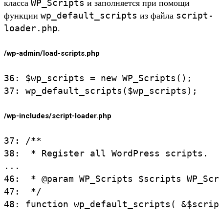
WP_Scripts
класса
и заполняется при помощи
wp_default_scripts
script-
функции
из файла
loader.php
.
/wp-admin/load-scripts.php
36: $wp_scripts = new WP_Scripts();

/wp-includes/script-loader.php
37: /**

38:  * Register all WordPress scripts.

...

46:  * @param WP_Scripts $scripts WP_Scr
47:  */
