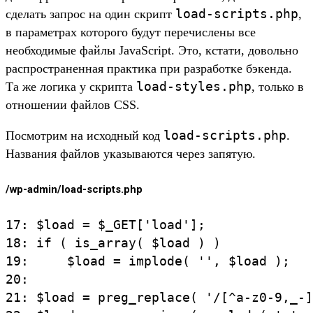
load-scripts.php
сделать запрос на один скрипт
,
в параметрах которого будут перечислены все
необходимые файлы JavaScript. Это, кстати, довольно
распространенная практика при разработке бэкенда.
load-styles.php
Та же логика у скрипта
, только в
отношении файлов CSS.
load-scripts.php
Посмотрим на исходный код
.
Названия файлов указываются через запятую.
/wp-admin/load-scripts.php
17: $load = $_GET['load'];

18: if ( is_array( $load ) )

19:     $load = implode( '', $load );

20:

21: $load = preg_replace( '/[^a-z0-9,_-]