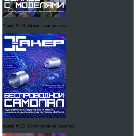
Хакер #324. Всякое с моделями
Хакер #323. Беспроводной самопал