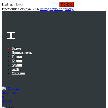
Найти:
Вход
Временная скидка 50%
на годовую подписку
!
Взлом
Приватность
Трюки
Кодинг
Админ
Geek
Магазин
Годовая
подписка
на
Хакер