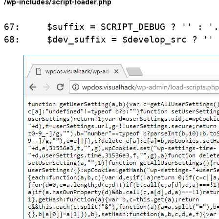
/wp-includes/script-loader.php
67:     $suffix = SCRIPT_DEBUG ? '' : '.