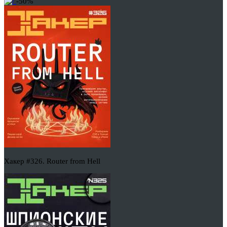
-50%
Хакер #326. Router from Hell