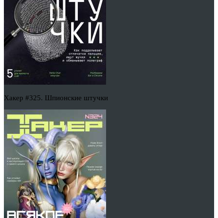
Хакер #325. Шпионские штучки