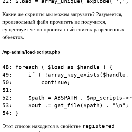
Какие же скрипты мы можем загрузить? Разумеется,
произвольный файл прочитать не получится,
существует четко прописанный список разрешенных
объектов.
/wp-admin/load-scripts.php
48: foreach ( $load as $handle ) {

49:     if ( !array_key_exists($handle, 
50:         continue;

51:

52:     $path = ABSPATH . $wp_scripts->r
53:     $out .= get_file($path) . "\n";

registered
Этот список находится в свойстве