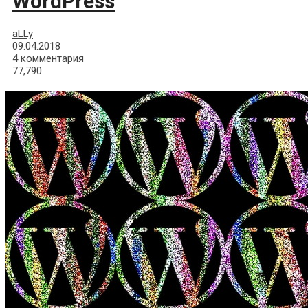
WordPress
aLLy
09.04.2018
4 комментария
77,790