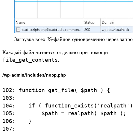
Загрузка всех JS-файлов одновременно через запрос 
Каждый файл читается отдельно при помощи
file_get_contents
.
/wp-admin/includes/noop.php
102: function get_file( $path ) {

103:

104:    if ( function_exists('realpath')
105:        $path = realpath( $path );

106:    }

107:
