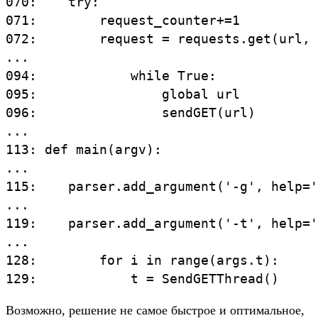
070:    try:

071:        request_counter+=1

072:        request = requests.get(url, 
...

094:            while True:

095:                global url

096:                sendGET(url)

...

113: def main(argv):

...

115:    parser.add_argument('-g', help='
...

119:    parser.add_argument('-t', help='
...

128:        for i in range(args.t):

Возможно, решение не самое быстрое и оптимальное,