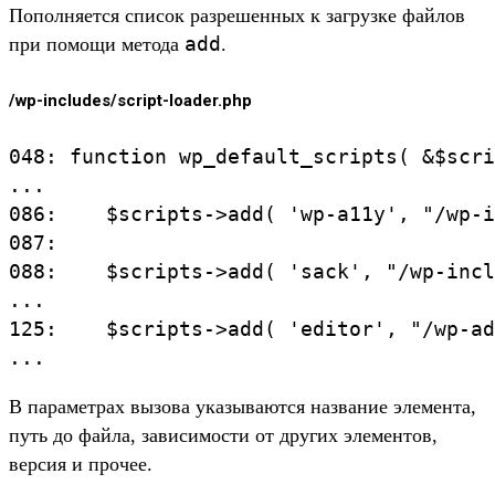
Пополняется список разрешенных к загрузке файлов
add
при помощи метода
.
/wp-includes/script-loader.php
048: function wp_default_scripts( &$scri
...

086:    $scripts->add( 'wp-a11y', "/wp-i
087:

088:    $scripts->add( 'sack', "/wp-incl
...

125:    $scripts->add( 'editor', "/wp-ad
В параметрах вызова указываются название элемента,
путь до файла, зависимости от других элементов,
версия и прочее.