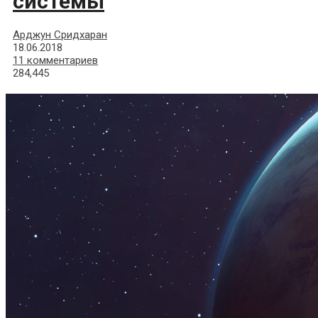
системы
Арджун Сридхаран
18.06.2018
11 комментариев
284,445