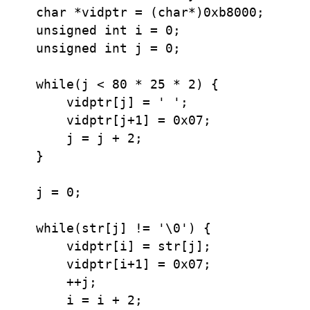
    char *vidptr = (char*)0xb8000;

    unsigned int i = 0;

    unsigned int j = 0;

    while(j < 80 * 25 * 2) {

        vidptr[j] = ' ';

        vidptr[j+1] = 0x07;         

        j = j + 2;

    }

    j = 0;

    while(str[j] != '\0') {

        vidptr[i] = str[j];

        vidptr[i+1] = 0x07;

        ++j;

        i = i + 2;
