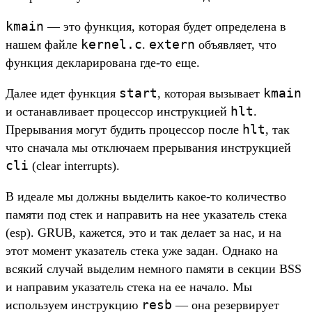
kmain
— это функция, которая будет определена в
kernel.c
extern
нашем файле
.
объявляет, что
функция декларирована где-то еще.
start
kmain
Далее идет функция
, которая вызывает
hlt
и останавливает процессор инструкцией
.
hlt
Прерывания могут будить процессор после
, так
что сначала мы отключаем прерывания инструкцией
cli
(clear interrupts).
В идеале мы должны выделить какое-то количество
памяти под стек и направить на нее указатель стека
(esp). GRUB, кажется, это и так делает за нас, и на
этот момент указатель стека уже задан. Однако на
всякий случай выделим немного памяти в секции BSS
и направим указатель стека на ее начало. Мы
resb
используем инструкцию
— она резервирует