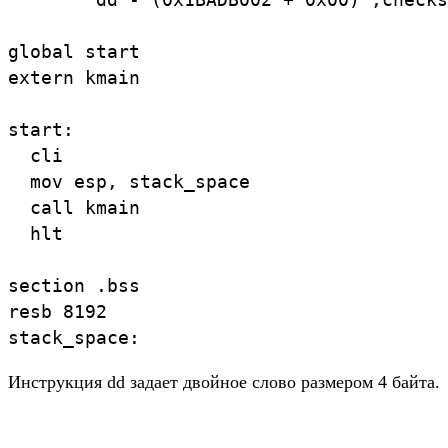
global start

extern kmain

start:

  cli

  mov esp, stack_space

  call kmain

  hlt

section .bss

resb 8192

Инструкция dd задает двойное слово размером 4 байта.