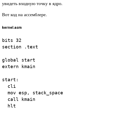
увидеть входную точку в ядро.
Вот код на ассемблере.
kernel.asm
bits 32

section .text

global start

extern kmain

start:

  cli

  mov esp, stack_space

  call kmain

  hlt
