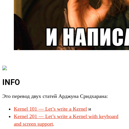
INFO
Это перевод двух статей Арджуна Сридхарана:
Kernel 101 — Let’s write a Kernel
и
Kernel 201 — Let’s write a Kernel with keyboard
and screen support
.