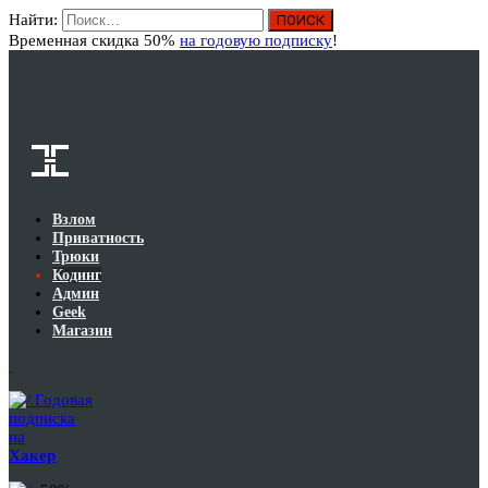
Найти:
Вход
Временная скидка 50%
на годовую подписку
!
Взлом
Приватность
Трюки
Кодинг
Админ
Geek
Магазин
Годовая
подписка
на
Хакер