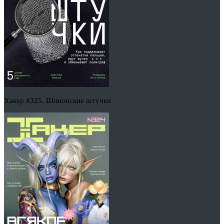
Хакер #325. Шпионские штучки