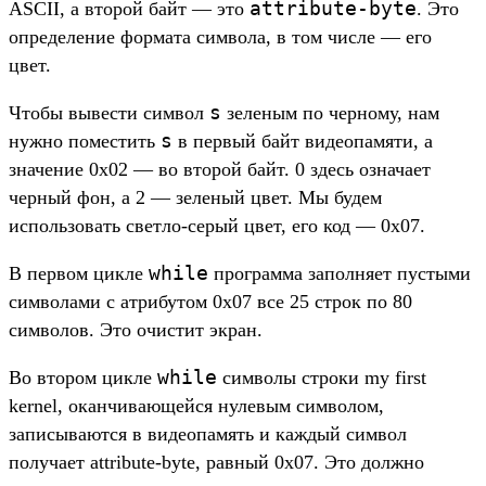
attribute-byte
ASCII, а второй байт — это
. Это
определение формата символа, в том числе — его
цвет.
s
Чтобы вывести символ
зеленым по черному, нам
s
нужно поместить
в первый байт видеопамяти, а
значение 0x02 — во второй байт. 0 здесь означает
черный фон, а 2 — зеленый цвет. Мы будем
использовать светло-серый цвет, его код — 0x07.
while
В первом цикле
программа заполняет пустыми
символами с атрибутом 0x07 все 25 строк по 80
символов. Это очистит экран.
while
Во втором цикле
символы строки my first
kernel, оканчивающейся нулевым символом,
записываются в видеопамять и каждый символ
получает attribute-byte, равный 0x07. Это должно