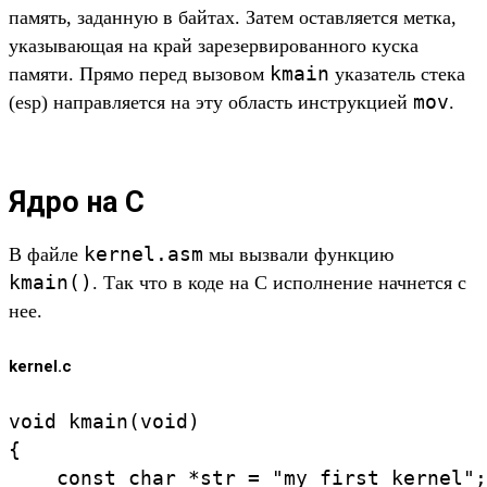
память, заданную в байтах. Затем оставляется метка,
указывающая на край зарезервированного куска
kmain
памяти. Прямо перед вызовом
указатель стека
mov
(esp) направляется на эту область инструкцией
.
Ядро на C
kernel.asm
В файле
мы вызвали функцию
kmain()
. Так что в коде на C исполнение начнется с
нее.
kernel.c
void kmain(void)

{

    const char *str = "my first kernel";
