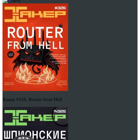
-50%
Хакер #326. Router from Hell