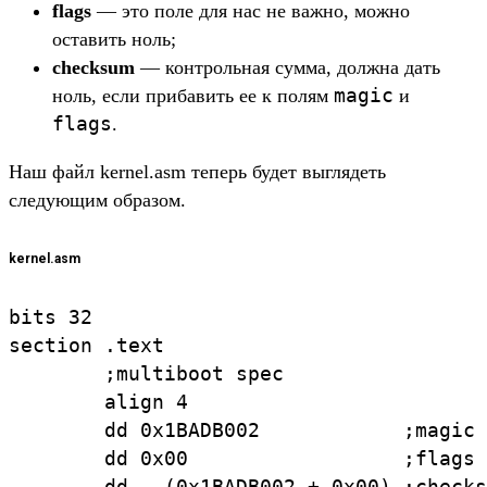
flags
— это поле для нас не важно, можно
оставить ноль;
checksum
— контрольная сумма, должна дать
magic
ноль, если прибавить ее к полям
и
flags
.
Наш файл kernel.asm теперь будет выглядеть
следующим образом.
kernel.asm
bits 32

section .text

        ;multiboot spec

        align 4

        dd 0x1BADB002            ;magic

        dd 0x00                  ;flags

        dd - (0x1BADB002 + 0x00) ;checks