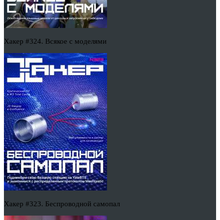
Хакер #324. Всякое с моделями
Хакер #323. Беспроводной самопал