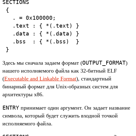
SECTIONS

 {

   . = 0x100000;

   .text : { *(.text) }

   .data : { *(.data) }

   .bss  : { *(.bss)  }

OUTPUT_FORMAT
Здесь мы сначала задаем формат (
)
нашего исполняемого файла как 32-битный ELF
(
Executable and Linkable Format
), стандартный
бинарный формат для Unix-образных систем для
архитектуры x86.
ENTRY
принимает один аргумент. Он задает название
символа, который будет служить входной точкой
исполняемого файла.