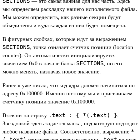
SECTIONS
— это самая важная для нас часть. Здесь
мы определяем раскладку нашего исполняемого файла.
Мы можем определить, как разные секции будут
объединены и куда каждая из них будет помещена.
В фигурных скобках, которые идут за выражением
SECTIONS
, точка означает счетчик позиции (location
counter). Он автоматически инициализируется
SECTIONS
значением 0x0 в начале блока
, но его
можно менять, назначая новое значение.
Ранее я уже писал, что код ядра должен начинаться по
адресу 0x100000. Именно поэтому мы и присваиваем
счетчику позиции значение 0x100000.
.text : { *(.text) }
Взгляни на строку
.
Звездочкой здесь задается маска, под которую подходит
*
любое название файла. Соответственно, выражение
(.text)
.text
означает все входные секции
во всех