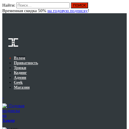
Найти:
Вход
Временная скидка 50%
на годовую подписку
!
Взлом
Приватность
Трюки
Кодинг
Админ
Geek
Магазин
Годовая
подписка
на
Хакер