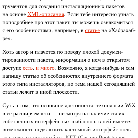
тру­мен­тов для соз­дания инстал­ляци­онных пакетов
на осно­ве
XML-опи­сания
. Если тебе инте­рес­но узнать
попод­робнее про этот пакет, ты можешь озна­комить­ся
с его осо­бен­ностя­ми, нап­ример, в
статье
на «Хаб­рахаб­
ре».
Хоть автор и пла­чет­ся по поводу пло­хой докумен­
тирован­ности пакета, информа­ция о нем в откры­том
дос­тупе
есть
,
и мно­го
. Воз­можно, я ког­да‑нибудь и сам
напишу статью об осо­бен­ностях внут­ренне­го фор­мата
это­го типа инстал­ляторов, но тема нашей сегод­няшней
статьи лежит в иной плос­кости.
Cуть в том, что основное дос­тоинс­тво тех­нологии WiX
в ее рас­ширя­емос­ти — нес­мотря на наличие сво­их
собс­твен­ных интерфей­сных шаб­лонов, в ней име­ется
воз­можность под­клю­чить кас­томный интерфейс поль­
зовате­ля, написан­ный на .NET (Custom Bootstrapper