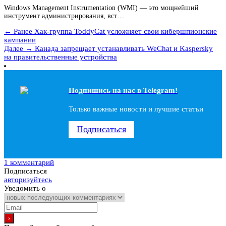
Windows Management Instrumentation (WMI) — это мощнейший
инструмент администрирования, вст…
← Ранее
Хак-группа ToddyCat усложняет свои кибершпионские
кампании
Далее →
Канада запрещает устанавливать WeChat и Kaspersky
на правительственные устройства
Подпишись на наc в Telegram!
Только важные новости и лучшие статьи
Подписаться
1 комментарий
Подписаться
авторизуйтесь
Уведомить о