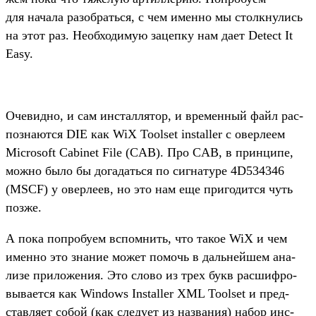
для начала разоб­рать­ся, с чем имен­но мы стол­кну­лись
на этот раз. Необ­ходимую зацеп­ку нам дает Detect It
Easy.
Оче­вид­но, и сам инстал­лятор, и вре­мен­ный файл рас­
позна­ются DIE как WiX Toolset installer с овер­леем
Microsoft Cabinet File (CAB). Про CAB, в прин­ципе,
мож­но было бы догадать­ся по сиг­натуре 4D534346
(MSCF) у овер­леев, но это нам еще при­годит­ся чуть
поз­же.
А пока поп­робу­ем вспом­нить, что такое WiX и чем
имен­но это зна­ние может помочь в даль­нейшем ана­
лизе при­ложе­ния. Это сло­во из трех букв рас­шифро­
выва­ется как Windows Installer XML Toolset и пред­
став­ляет собой (как сле­дует из наз­вания) набор инс­