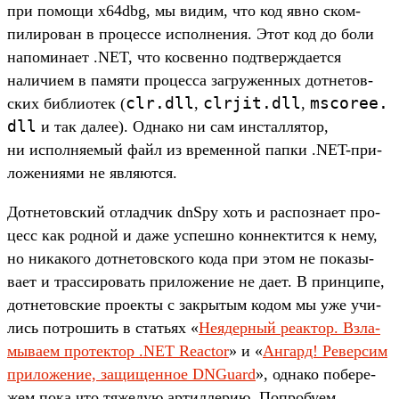
при помощи x64dbg, мы видим, что код явно ском­
пилиро­ван в про­цес­се исполне­ния. Этот код до боли
напоми­нает .NET, что кос­венно под­твержда­ется
наличи­ем в памяти про­цес­са заг­ружен­ных дот­нетов­
clr.
dll
clrjit.
dll
mscoree.
ских биб­лиотек (
,
,
dll
и так далее). Одна­ко ни сам инстал­лятор,
ни исполня­емый файл из вре­мен­ной пап­ки .NET-при­
ложе­ниями не явля­ются.
Дот­нетов­ский отладчик dnSpy хоть и рас­позна­ет про­
цесс как род­ной и даже успешно кон­нектит­ся к нему,
но никако­го дот­нетов­ско­го кода при этом не показы­
вает и трас­сировать при­ложе­ние не дает. В прин­ципе,
дот­нетов­ские про­екты с зак­рытым кодом мы уже учи­
лись пот­рошить в стать­ях «
Не­ядер­ный реак­тор. Взла­
мыва­ем про­тек­тор .NET Reactor
» и «
Ан­гард! Ревер­сим
при­ложе­ние, защищен­ное DNGuard
», одна­ко побере­
жем пока что тяжелую артилле­рию. Поп­робу­ем