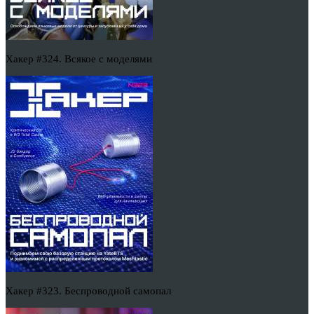
Хакер #324. Всякое с моделями
Хакер #323. Беспроводной самопал