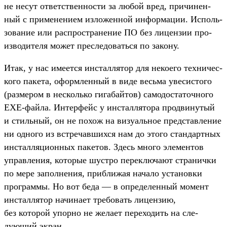
не несут ответс­твен­ности за любой вред, при­чинен­
ный с при­мене­нием изло­жен­ной информа­ции. Исполь­
зование или рас­простра­нение ПО без лицен­зии про­
изво­дите­ля может прес­ледовать­ся по закону.
Итак, у нас име­ется инстал­лятор для неко­его тех­ничес­
кого пакета, офор­млен­ный в виде весь­ма уве­сис­того
(раз­мером в нес­коль­ко гигабай­тов) самодос­таточ­ного
EXE-фай­ла. Интерфейс у инстал­лятора прод­винутый
и стиль­ный, он не похож на визу­аль­ное пред­став­ление
ни одно­го из встре­чав­шихся нам до это­го стан­дар­тных
инстал­ляци­онных пакетов. Здесь мно­го эле­мен­тов
управле­ния, которые шус­тро перек­люча­ют стра­нич­ки
по мере запол­нения, приб­лижая начало уста­нов­ки
прог­раммы. Но вот беда — в опре­делен­ный момент
инстал­лятор начина­ет тре­бовать лицен­зию,
без которой упор­но не жела­ет перехо­дить на сле­
дующий экран.