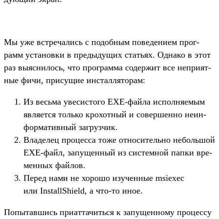
Мы уже встре­чались с подоб­ным поведе­нием прог­
рамм уста­нов­ки в пре­дыду­щих стать­ях. Одна­ко в этот
раз выяс­нилось, что прог­рамма содер­жит все неп­рият­
ные фичи, при­сущие инстал­ляторам:
Из весь­ма уве­сис­того EXE-фай­ла исполня­емым
явля­ется толь­ко кро­хот­ный и совер­шенно неин­
форма­тив­ный заг­рузчик.
Вла­делец про­цес­са тоже отно­ситель­но неболь­шой
EXE-файл, запущен­ный из сис­темной пап­ки вре­
мен­ных фай­лов.
Пе­ред нами не хорошо изу­чен­ные msiexec
или InstallShield, а что‑то иное.
По­пытав­шись при­атта­чить­ся к запущен­ному про­цес­су