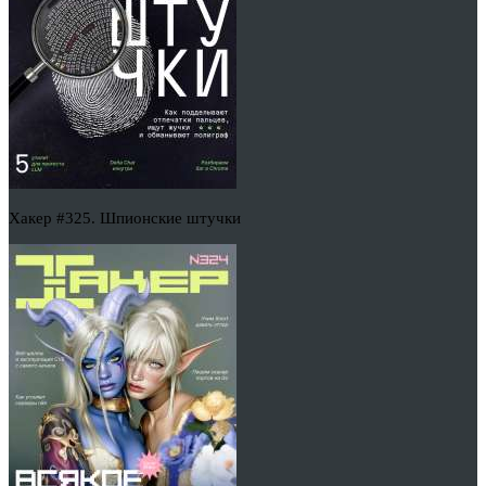
Хакер #325. Шпионские штучки