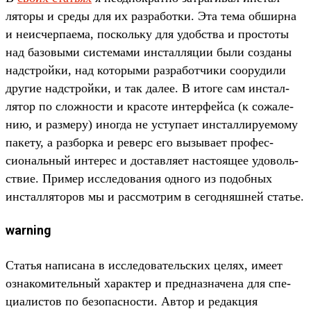
ляторы и сре­ды для их раз­работ­ки. Эта тема обширна
и неис­черпа­ема, пос­коль­ку для удобс­тва и прос­тоты
над базовы­ми сис­темами инстал­ляции были соз­даны
надс­трой­ки, над которы­ми раз­работ­чики соору­дили
дру­гие надс­трой­ки, и так далее. В ито­ге сам инстал­
лятор по слож­ности и кра­соте интерфей­са (к сожале­
нию, и раз­меру) иног­да не усту­пает инстал­лиру­емо­му
пакету, а раз­борка и реверс его вызыва­ет про­фес­
сиональ­ный инте­рес и дос­тавля­ет нас­тоящее удо­воль­
ствие. При­мер иссле­дова­ния одно­го из подоб­ных
инстал­ляторов мы и рас­смот­рим в сегод­няшней статье.
warning
Статья написа­на в иссле­дова­тель­ских целях, име­ет
озна­коми­тель­ный харак­тер и пред­назна­чена для спе­
циалис­тов по безопас­ности. Автор и редак­ция