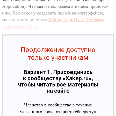
Application). Что мы и наб­люда­ем в нашем при­ложе­
нии. Как самому соз­давать подоб­ные интерфей­сы,
мож­но узнать в статье
Writing Your Own .Net-based
Installer with WiX
.
Продолжение доступно
только участникам
Вариант 1. Присоединись
к сообществу «Xakep.ru»,
чтобы читать все материалы
на сайте
Членство в сообществе в течение
указанного срока откроет тебе доступ