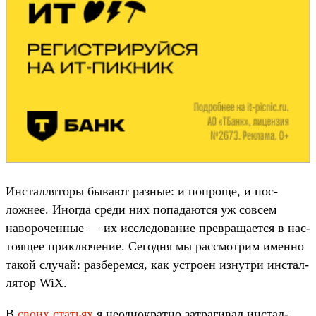
Ин­стал­ляторы быва­ют раз­ные: и поп­роще, и пос­
ложнее. Иног­да сре­ди них попада­ются уж сов­сем
наворо­чен­ные — их иссле­дова­ние прев­раща­ется в нас­
тоящее прик­лючение. Сегод­ня мы рас­смот­рим имен­но
такой слу­чай: раз­берем­ся, как устро­ен изнутри инстал­
лятор WiX.
В
сво­их стать­ях
я неод­нократ­но зат­рагивал инстал­