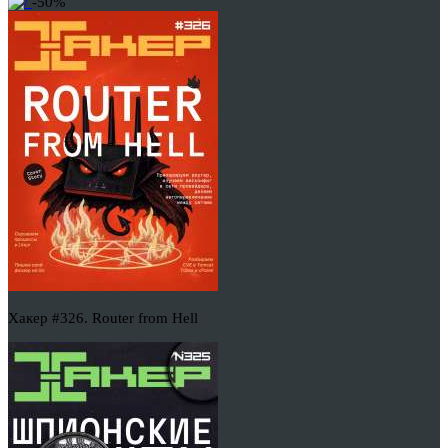
-50%
Хакер #326. Router from Hell