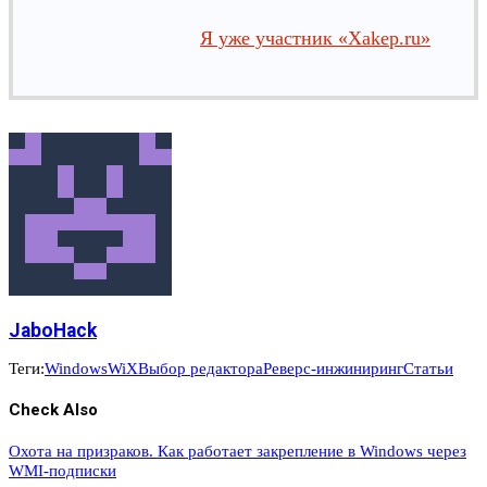
Я уже участник «Xakep.ru»
JaboHack
Теги:
Windows
WiX
Выбор редактора
Реверс-инжиниринг
Статьи
Check Also
Охота на призраков. Как работает закрепление в Windows через
WMI-подписки