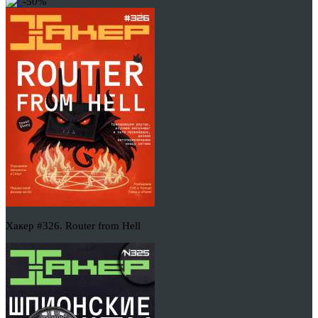
-50%
Хакер #326. Router from Hell