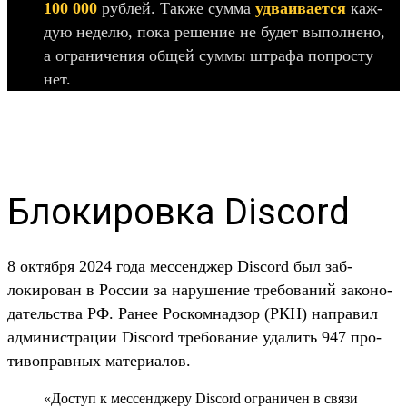
100 000
руб­лей. Так­же сум­ма
уд­ваивает­ся
каж­
дую неделю, пока решение не будет выпол­нено,
а огра­ниче­ния общей сум­мы штра­фа поп­росту
нет.
Блокировка Discord
8 октября 2024 года мес­сен­джер Discord был заб­
локиро­ван в Рос­сии за наруше­ние тре­бова­ний законо­
датель­ства РФ. Ранее Рос­комнад­зор (РКН) нап­равил
адми­нис­тра­ции Discord тре­бова­ние уда­лить 947 про­
тивоп­равных матери­алов.
«Дос­туп к мес­сен­дже­ру Discord огра­ничен в свя­зи