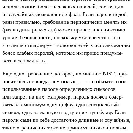
исполь­зования более надеж­ных паролей, сос­тоящих
из слу­чай­ных сим­волов или фраз. Если пароли подоб­
раны пра­виль­но, тре­бова­ние пери­оди­чес­ки менять их
(раз в один‑три месяца) может при­вес­ти к сни­жению
уров­ня безопас­ности, пос­коль­ку уже извес­тно, что
это лишь сти­мули­рует поль­зовате­лей к исполь­зованию
более сла­бых паролей, которые им про­ще при­думы­
вать и запоми­нать.
Еще одно тре­бова­ние, которое, по мне­нию NIST, при­
носит боль­ше вре­да, чем поль­зы, — это обя­затель­ное
исполь­зование в пароле опре­делен­ных сим­волов
или зап­рет на них. Нап­ример, пароль дол­жен содер­
жать как минимум одну циф­ру, один спе­циаль­ный
сим­вол, одну заг­лавную и одну строч­ную бук­ву. Если
пароли сами по себе дос­таточ­но длин­ные и слу­чай­ные,
такие огра­ниче­ния тоже не при­носят никакой поль­зы.