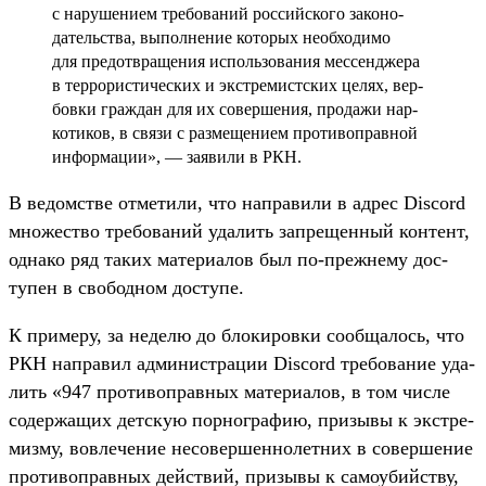
с наруше­нием тре­бова­ний рос­сий­ско­го законо­
датель­ства, выпол­нение которых необ­ходимо
для пре­дот­вра­щения исполь­зования мес­сен­дже­ра
в тер­рорис­тичес­ких и экс­тре­мист­ских целях, вер­
бовки граж­дан для их совер­шения, про­дажи нар­
котиков, в свя­зи с раз­мещени­ем про­тивоп­равной
информа­ции», — заяви­ли в РКН.
В ведомс­тве отме­тили, что нап­равили в адрес Discord
мно­жес­тво тре­бова­ний уда­лить зап­рещен­ный кон­тент,
одна­ко ряд таких матери­алов был по‑преж­нему дос­
тупен в сво­бод­ном дос­тупе.
К при­меру, за неделю до бло­киров­ки сооб­щалось, что
РКН нап­равил адми­нис­тра­ции Discord тре­бова­ние уда­
лить «947 про­тивоп­равных матери­алов, в том чис­ле
содер­жащих дет­скую пор­ногра­фию, при­зывы к экс­тре­
миз­му, вов­лечение несовер­шенно­лет­них в совер­шение
про­тивоп­равных дей­ствий, при­зывы к само­убий­ству,