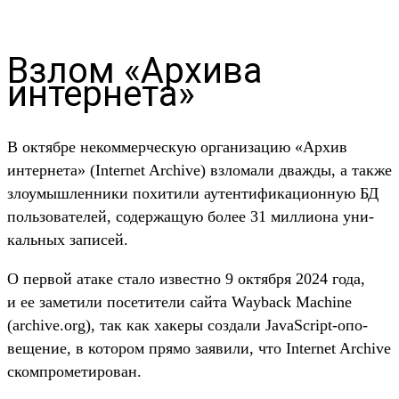
Взлом «Архива
интернета»
В октябре неком­мерчес­кую орга­низа­цию «Архив
интерне­та» (Internet Archive) взло­мали дваж­ды, а так­же
зло­умыш­ленни­ки похити­ли аутен­тифика­цион­ную БД
поль­зовате­лей, содер­жащую более 31 мил­лиона уни­
каль­ных записей.
О пер­вой ата­ке ста­ло извес­тно 9 октября 2024 года,
и ее замети­ли посети­тели сай­та Wayback Machine
(archive.org), так как хакеры соз­дали JavaScript-опо­
веще­ние, в котором пря­мо заяви­ли, что Internet Archive
ском­про­мети­рован.