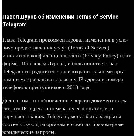
Павел Дуров об изменении Terms of Service
Telegram
Гла­ва Telegram про­ком­менти­ровал изме­нения в усло­
виях пре­дос­тавле­ния услуг (Terms of Service)
и полити­ке кон­фиден­циаль­нос­ти (Privacy Policy) плат­
формы. По сло­вам Дурова, в боль­шинс­тве стран
Telegram сот­рудни­чал с пра­воох­ранитель­ными орга­
нами и мог рас­кры­вать влас­тям IP-адре­са и номера
телефо­нов прес­тупни­ков с 2018 года.
Де­ло в том, что обновлен­ные вер­сии докумен­тов гла­
сят, что IP-адре­са и номера телефо­нов тех, кто
наруша­ет пра­вила Telegram, могут быть рас­кры­ты
соот­ветс­тву­ющим орга­нам в ответ на пра­вомер­ные
юри­дичес­кие зап­росы.