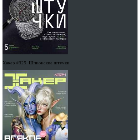
Хакер #325. Шпионские штучки