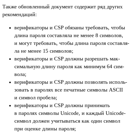
Так­же обновлен­ный документ содер­жит ряд дру­гих
рекомен­даций:
ве­рифи­като­ры и CSP обя­заны тре­бовать, что­бы
дли­на пароля сос­тавля­ла не менее 8 сим­волов,
и могут тре­бовать, что­бы дли­на пароля сос­тавля­
ла не менее 15 сим­волов;
ве­рифи­като­ры и CSP дол­жны раз­решать мак­
сималь­ную дли­ну пароля как минимум 64 сим­
вола;
ве­рифи­като­ры и CSP дол­жны поз­волять исполь­
зовать в паролях все печат­ные сим­волы ASCII
и сим­вол про­бела;
ве­рифи­като­ры и CSP дол­жны при­нимать
в паролях сим­волы Unicode, и каж­дый Unicode-
сим­вол дол­жен учи­тывать­ся как один сим­вол
при оцен­ке дли­ны пароля;