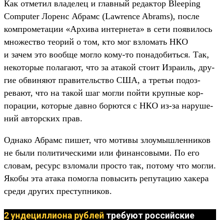
Как отме­тил вла­делец и глав­ный редак­тор Bleeping
Computer Лоренс Абрамс (Lawrence Abrams), пос­ле
ком­про­мета­ции «Архи­ва интерне­та» в сети появи­лось
мно­жес­тво теорий о том, кто мог взло­мать НКО
и зачем это вооб­ще мог­ло кому‑то понадо­бить­ся. Так,
некото­рые полага­ют, что за ата­кой сто­ит Изра­иль, дру­
гие обви­няют пра­витель­ство США, а третьи подоз­
рева­ют, что на такой шаг мог­ли пой­ти круп­ные кор­
порации, которые дав­но борют­ся с НКО из‑за наруше­
ний автор­ских прав.
Од­нако Абрамс пишет, что мотивы зло­умыш­ленни­ков
не были полити­чес­кими или финан­совыми. По его
сло­вам, ресурс взло­мали прос­то так, потому что мог­ли.
Яко­бы эта ата­ка помог­ла повысить репута­цию хакера
сре­ди дру­гих прес­тупни­ков.
2 ундециллиона рублей
требуют российские