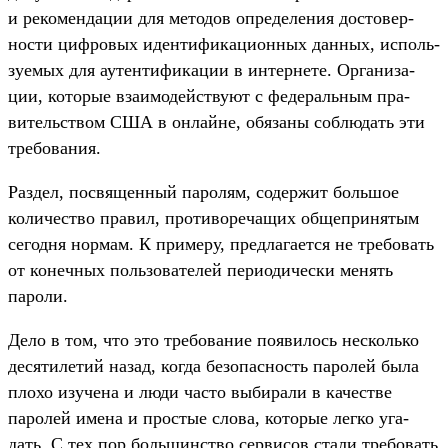
и рекомен­дации для методов опре­деле­ния дос­товер­
ности циф­ровых иден­тифика­цион­ных дан­ных, исполь­
зуемых для аутен­тифика­ции в интерне­те. Орга­низа­
ции, которые вза­имо­дей­ству­ют с федераль­ным пра­
витель­ством США в онлай­не, обя­заны соб­людать эти
тре­бова­ния.
Раз­дел, пос­вящен­ный паролям, содер­жит боль­шое
количес­тво пра­вил, про­тиво­реча­щих общепри­нятым
сегод­ня нор­мам. К при­меру, пред­лага­ется не тре­бовать
от конеч­ных поль­зовате­лей пери­оди­чес­ки менять
пароли.
Де­ло в том, что это тре­бова­ние появи­лось нес­коль­ко
десяти­летий назад, ког­да безопас­ность паролей была
пло­хо изу­чена и люди час­то выбира­ли в качес­тве
паролей име­на и прос­тые сло­ва, которые лег­ко уга­
дать. С тех пор боль­шинс­тво сер­висов ста­ли тре­бовать