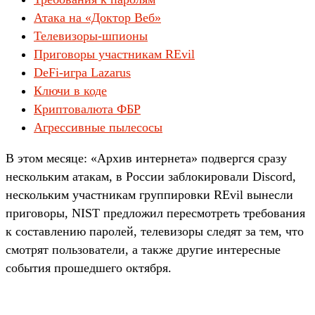
Атака на «Доктор Веб»
Телевизоры-шпионы
Приговоры участникам REvil
DeFi-игра Lazarus
Ключи в коде
Криптовалюта ФБР
Агрессивные пылесосы
В этом месяце: «Архив интерне­та» под­вер­гся сра­зу
нес­коль­ким ата­кам, в Рос­сии заб­локиро­вали Discord,
нес­коль­ким учас­тни­кам груп­пиров­ки REvil вынес­ли
при­гово­ры, NIST пред­ложил перес­мотреть тре­бова­ния
к сос­тавле­нию паролей, телеви­зоры сле­дят за тем, что
смот­рят поль­зовате­ли, а так­же дру­гие инте­рес­ные
события про­шед­шего октября.