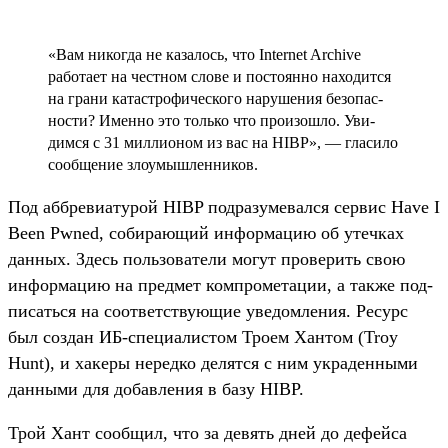
«Вам никог­да не казалось, что Internet Archive
работа­ет на чес­тном сло­ве и пос­тоян­но находит­ся
на гра­ни катас­тро­фичес­кого наруше­ния безопас­
ности? Имен­но это толь­ко что про­изош­ло. Уви­
дим­ся с 31 мил­лионом из вас на HIBP», — гла­сило
сооб­щение зло­умыш­ленни­ков.
Под аббре­виату­рой HIBP под­разуме­вал­ся сер­вис Have I
Been Pwned, собира­ющий информа­цию об утеч­ках
дан­ных. Здесь поль­зовате­ли могут про­верить свою
информа­цию на пред­мет ком­про­мета­ции, а так­же под­
писать­ся на соот­ветс­тву­ющие уве­дом­ления. Ресурс
был соз­дан ИБ‑спе­циалис­том Тро­ем Хан­том (Troy
Hunt), и хакеры неред­ко делят­ся с ним укра­ден­ными
дан­ными для добав­ления в базу HIBP.
Трой Хант сооб­щил, что за девять дней до дефей­са