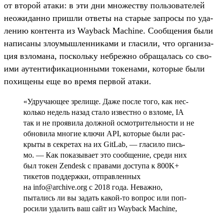
от вто­рой ата­ки: в эти дни мно­жес­тву поль­зовате­лей
неожи­дан­но приш­ли отве­ты на ста­рые зап­росы по уда­
лению кон­тента из Wayback Machine. Сооб­щения были
написа­ны зло­умыш­ленни­ками и гла­сили, что орга­низа­
ция взло­мана, пос­коль­ку неб­режно обра­щалась со сво­
ими аутен­тифика­цион­ными токена­ми, которые были
похище­ны еще во вре­мя пер­вой ата­ки.
«Удру­чающее зре­лище. Даже пос­ле того, как нес­
коль­ко недель назад ста­ло извес­тно о взло­ме, IA
так и не про­яви­ла дол­жной осмотри­тель­нос­ти и не
обно­вила мно­гие клю­чи API, которые были рас­
кры­ты в сек­ретах на их GitLab, — гла­сило пись­
мо. — Как показы­вает это сооб­щение, сре­ди них
был токен Zendesk с пра­вами дос­тупа к 800K+
тикетов под­дер­жки, отправ­ленных
на info@archive.org с 2018 года. Неваж­но,
пытались ли вы задать какой‑то воп­рос или поп­
росили уда­лить ваш сайт из Wayback Machine,