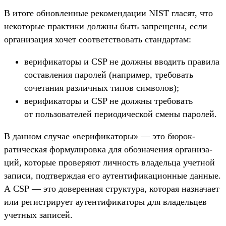
В ито­ге обновлен­ные рекомен­дации NIST гла­сят, что
некото­рые прак­тики дол­жны быть зап­рещены, если
орга­низа­ция хочет соот­ветс­тво­вать стан­дартам:
ве­рифи­като­ры и CSP не дол­жны вво­дить пра­вила
сос­тавле­ния паролей (нап­ример, тре­бовать
сочета­ния раз­личных типов сим­волов);
ве­рифи­като­ры и CSP не дол­жны тре­бовать
от поль­зовате­лей пери­оди­чес­кой сме­ны паролей.
В дан­ном слу­чае «верифи­като­ры» — это бюрок­
ратичес­кая фор­мулиров­ка для обоз­начения орга­низа­
ций, которые про­веря­ют лич­ность вла­дель­ца учет­ной
записи, под­тверждая его аутен­тифика­цион­ные дан­ные.
А CSP — это доверен­ная струк­тура, которая наз­нача­ет
или регис­три­рует аутен­тифика­торы для вла­дель­цев
учет­ных записей.