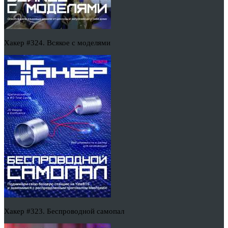
Хакер #324. Всякое с моделями
Хакер #323. Беспроводной самопал