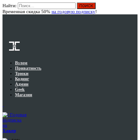
Найти:
Вход
Временная скидка 50%
на годовую подписку
!
Взлом
Приватность
Трюки
Кодинг
Админ
Geek
Магазин
Годовая
подписка
на
Хакер