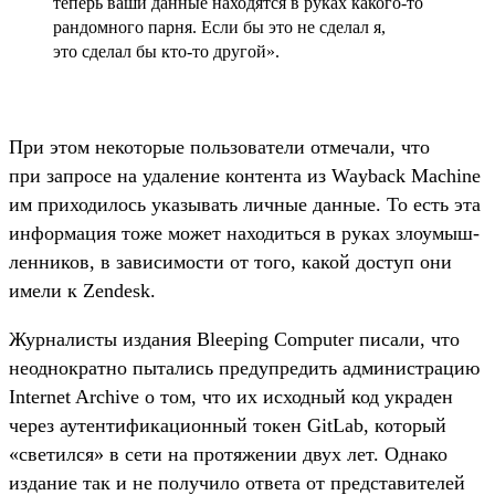
теперь ваши дан­ные находят­ся в руках какого‑то
ран­домно­го пар­ня. Если бы это не сде­лал я,
это сде­лал бы кто‑то дру­гой».
При этом некото­рые поль­зовате­ли отме­чали, что
при зап­росе на уда­ление кон­тента из Wayback Machine
им при­ходи­лось ука­зывать лич­ные дан­ные. То есть эта
информа­ция тоже может находить­ся в руках зло­умыш­
ленни­ков, в зависи­мос­ти от того, какой дос­туп они
име­ли к Zendesk.
Жур­налис­ты изда­ния Bleeping Computer писали, что
неод­нократ­но пытались пре­дуп­редить адми­нис­тра­цию
Internet Archive о том, что их исходный код укра­ден
через аутен­тифика­цион­ный токен GitLab, который
«све­тил­ся» в сети на про­тяже­нии двух лет. Одна­ко
изда­ние так и не получи­ло отве­та от пред­ста­вите­лей