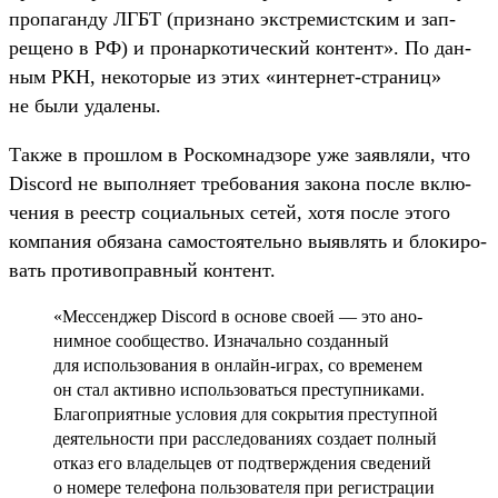
про­паган­ду ЛГБТ (приз­нано экс­тре­мист­ским и зап­
рещено в РФ) и про­нар­котичес­кий кон­тент». По дан­
ным РКН, некото­рые из этих «интернет‑стра­ниц»
не были уда­лены.
Так­же в прош­лом в Рос­комнад­зоре уже заяв­ляли, что
Discord не выпол­няет тре­бова­ния закона пос­ле вклю­
чения в реестр соци­аль­ных сетей, хотя пос­ле это­го
ком­пания обя­зана самос­тоятель­но выяв­лять и бло­киро­
вать про­тивоп­равный кон­тент.
«Мес­сен­джер Discord в осно­ве сво­ей — это ано­
ним­ное сооб­щес­тво. Изна­чаль­но соз­данный
для исполь­зования в онлайн‑играх, со вре­менем
он стал активно исполь­зовать­ся прес­тупни­ками.
Бла­гоп­рият­ные усло­вия для сок­рытия прес­тупной
деятель­нос­ти при рас­сле­дова­ниях соз­дает пол­ный
отказ его вла­дель­цев от под­твержде­ния све­дений
о номере телефо­на поль­зовате­ля при регис­тра­ции