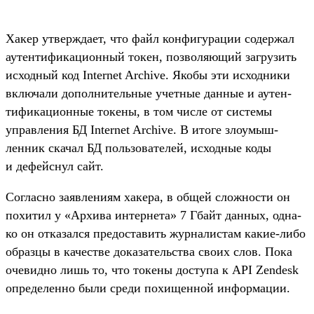
Ха­кер утвер­жда­ет, что файл кон­фигура­ции содер­жал
аутен­тифика­цион­ный токен, поз­воля­ющий заг­рузить
исходный код Internet Archive. Яко­бы эти исходни­ки
вклю­чали допол­нитель­ные учет­ные дан­ные и аутен­
тифика­цион­ные токены, в том чис­ле от сис­темы
управле­ния БД Internet Archive. В ито­ге зло­умыш­
ленник ска­чал БД поль­зовате­лей, исходные коды
и дефей­снул сайт.
Сог­ласно заяв­лени­ям хакера, в общей слож­ности он
похитил у «Архи­ва интерне­та» 7 Гбайт дан­ных, одна­
ко он отка­зал­ся пре­дос­тавить жур­налис­там какие‑либо
образцы в качес­тве доказа­тель­ства сво­их слов. Пока
оче­вид­но лишь то, что токены дос­тупа к API Zendesk
опре­делен­но были сре­ди похищен­ной информа­ции.