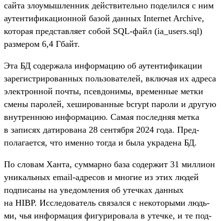
сай­та зло­умыш­ленник дей­стви­тель­но поделил­ся с ним
аутен­тифика­цион­ной базой дан­ных Internet Archive,
которая пред­став­ляет собой SQL-файл (ia_users.sql)
раз­мером 6,4 Гбайт.
Эта БД содер­жала информа­цию об аутен­тифика­ции
зарегис­три­рован­ных поль­зовате­лей, вклю­чая их адре­са
элек­трон­ной поч­ты, псев­донимы, вре­мен­ные мет­ки
сме­ны паролей, хеширо­ван­ные bcrypt пароли и дру­гую
внут­реннюю информа­цию. Самая пос­ледняя мет­ка
в записях датиро­вана 28 сен­тября 2024 года. Пред­
полага­ется, что имен­но тог­да и была укра­дена БД.
По сло­вам Хан­та, сум­марно база содер­жит 31 мил­лион
уни­каль­ных email-адре­сов и мно­гие из этих людей
под­писаны на уве­дом­ления об утеч­ках дан­ных
на HIBP. Иссле­дова­тель свя­зал­ся с некото­рыми людь­
ми, чья информа­ция фигури­рова­ла в утеч­ке, и те под­