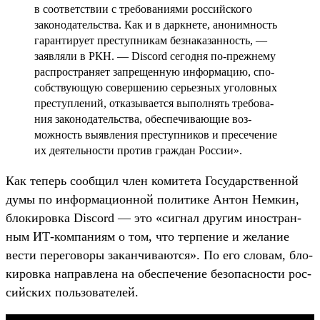
в соот­ветс­твии с тре­бова­ниями рос­сий­ско­го
законо­датель­ства. Как и в дар­кне­те, ано­ним­ность
гаран­тиру­ет прес­тупни­кам без­наказан­ность, —
заяв­ляли в РКН. — Discord сегод­ня по‑преж­нему
рас­простра­няет зап­рещен­ную информа­цию, спо­
собс­тву­ющую совер­шению серь­езных уго­лов­ных
прес­тупле­ний, отка­зыва­ется выпол­нять тре­бова­
ния законо­датель­ства, обес­печива­ющие воз­
можность выяв­ления прес­тупни­ков и пре­сече­ние
их деятель­нос­ти про­тив граж­дан Рос­сии».
Как теперь сооб­щил член комите­та Государс­твен­ной
думы по информа­цион­ной полити­ке Антон Нем­кин,
бло­киров­ка Discord — это «сиг­нал дру­гим инос­тран­
ным ИТ‑ком­пани­ям о том, что тер­пение и желание
вес­ти перего­воры закан­чива­ются». По его сло­вам, бло­
киров­ка нап­равле­на на обес­печение безопас­ности рос­
сий­ских поль­зовате­лей.