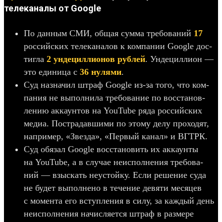
телеканалы от Google
По дан­ным СМИ, общая сум­ма тре­бова­ний
17
рос­сий­ских телека­налов к ком­пании Google дос­
тигла
2 унде­цил­лионов руб­лей
. Унде­цил­лион —
это еди­ница с
36 нулями
.
Суд наз­начил штраф Google из‑за того, что ком­
пания не выпол­нила тре­бова­ние по вос­ста­нов­
лению акка­унтов на YouTube ряда рос­сий­ских
медиа. Пос­тра­дав­шими по это­му делу про­ходят,
нап­ример, «Звез­да», «Пер­вый канал» и ВГТРК.
Суд обя­зал Google вос­ста­новить их акка­унты
на YouTube, а в слу­чае неис­полне­ния тре­бова­
ний — взыс­кать неус­той­ку. Если решение суда
не будет выпол­нено в течение девяти месяцев
с момен­та его вступ­ления в силу, за каж­дый день
неис­полне­ния начис­ляет­ся штраф в раз­мере