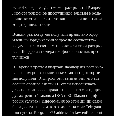
«С 2018 года Telegram может рас­кры­вать IP-адре­са
/ номера телефо­нов прес­тупни­ков влас­тям в боль­
шинс­тве стран в соот­ветс­твии с нашей полити­кой
кон­фиден­циаль­нос­ти.
Вся­кий раз, ког­да мы получа­ли пра­виль­но офор­
млен­ный юри­дичес­кий зап­рос по соот­ветс­тву­
ющим каналам свя­зи, мы про­веря­ли его и рас­кры­
вали IP-адре­са / номера телефо­нов опас­ных прес­
тупни­ков.
В Евро­пе в треть­ем квар­тале наб­людал­ся рост чис­
ла пра­вомер­ных юри­дичес­ких зап­росов, которые
мы получи­ли. Этот рост был выз­ван тем, что все
боль­ше орга­нов влас­ти ЕС ста­ли исполь­зовать
для сво­их зап­росов пра­виль­ный канал свя­зи, пре­
дус­мотрен­ный законом DSA в ЕС [Закон о циф­
ровых услу­гах]. Информа­ция об этой линии свя­зи
была дос­тупна всем, кто заходил на сайт Telegram
или гуг­лил Telegram EU address for law enforcement