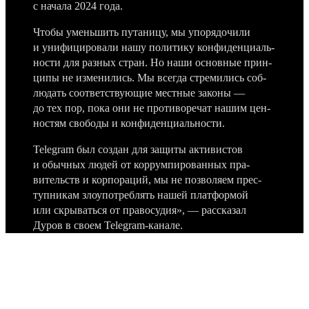
с начала 2024 года.
Что­бы умень­шить путани­цу, мы упо­рядо­чили
и уни­фици­рова­ли нашу полити­ку кон­фиден­циаль­
нос­ти для раз­ных стран. Но наши основные прин­
ципы не изме­нились. Мы всег­да стре­мились соб­
людать соот­ветс­тву­ющие мес­тные законы —
до тех пор, пока они не про­тиво­речат нашим цен­
ностям сво­боды и кон­фиден­циаль­нос­ти.
Telegram был соз­дан для защиты акти­вис­тов
и обыч­ных людей от кор­румпи­рован­ных пра­
витель­ств и кор­пораций, мы не поз­воля­ем прес­
тупни­кам зло­упот­реблять нашей плат­формой
или скры­вать­ся от пра­восу­дия», — рас­ска­зал
Дуров в сво­ем Telegram-канале.