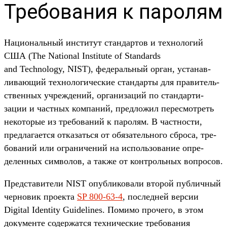
Требования к паролям
На­циональ­ный инсти­тут стан­дартов и тех­нологий
США (The National Institute of Standards
and Technology, NIST), федераль­ный орган, уста­нав­
лива­ющий тех­нологи­чес­кие стан­дарты для пра­витель­
ствен­ных учрежде­ний, орга­низа­ций по стан­дарти­
зации и час­тных ком­паний, пред­ложил перес­мотреть
некото­рые из тре­бова­ний к паролям. В час­тнос­ти,
пред­лага­ется отка­зать­ся от обя­затель­ного сбро­са, тре­
бова­ний или огра­ниче­ний на исполь­зование опре­
делен­ных сим­волов, а так­же от кон­троль­ных воп­росов.
Пред­ста­вите­ли NIST опуб­ликова­ли вто­рой пуб­личный
чер­новик про­екта
SP 800-63-4
, пос­ледней вер­сии
Digital Identity Guidelines. Помимо про­чего, в этом
докумен­те содер­жатся тех­ничес­кие тре­бова­ния