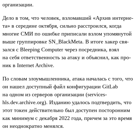
орга­низа­ции.
Де­ло в том, что человек, взло­мав­ший «Архив интерне­
та» в середи­не октября, силь­но расс­тро­ился, ког­да
мно­гие СМИ по ошиб­ке при­писа­ли взлом упо­мяну­той
выше груп­пиров­ке SN_BlackMeta. В ито­ге хакер свя­
зал­ся с Bleeping Computer через пос­редни­ка, взял
на себя ответс­твен­ность за ата­ку и объ­яснил, как про­
ник в Internet Archive.
По сло­вам зло­умыш­ленни­ка, ата­ка началась с того, что
он нашел дос­тупный файл кон­фигура­ции GitLab
на одном из сер­веров орга­низа­ции (services-
hls.dev.archive.org). Изда­нию уда­лось под­твер­дить, что
этот токен дей­стви­тель­но был дос­тупен пос­торон­ним
как минимум с декаб­ря 2022 года, при­чем за это вре­мя
он неод­нократ­но менял­ся.