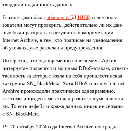
твер­дили под­линность дан­ных.
В ито­ге дамп был
до­бав­лен в БД HIBP
, и все поль­
зовате­ли могут про­верить, дей­стви­тель­но ли их дан­
ные были рас­кры­ты в резуль­тате ком­про­мета­ции
Internet Archive, а тем, кто под­писан на уве­дом­ления
об утеч­ках, уже разос­ланы пре­дуп­режде­ния.
Ин­терес­но, что одновре­мен­но со взло­мом «Архив
интерне­та» под­вер­гся и мощ­ным DDoS-ата­кам, ответс­
твен­ность за которые взя­ла на себя про­палес­тин­ская
хак­груп­па SN_BlackMeta. Хотя DDoS и взлом Internet
Archive про­исхо­дили прак­тичес­ки одновре­мен­но,
за эти­ми инци­ден­тами сто­яли раз­ные зло­умыш­ленни­
ки. То есть дефейс и кра­жа дан­ных никак не свя­заны
с SN_BlackMeta.
19–20 октября 2024 года Internet Archive пос­тра­дал