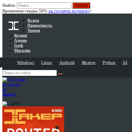
Найти:
Временная скидка 50%
на годовую подписку
!
Взлом
Приватность
Трюки
Кодинг
Админ
Geek
Магазин
Windows
Linux
Android
Железо
Python
AI
Годовая
подписка
на
Хакер
-50%