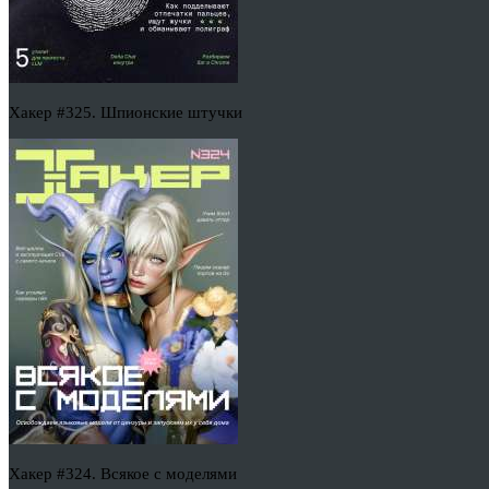
Хакер #325. Шпионские штучки
Хакер #324. Всякое с моделями