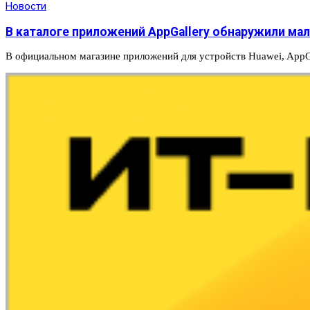
Новости
В каталоге приложений AppGallery обнаружили ма
В официальном магазине приложений для устройств Huawei, AppG