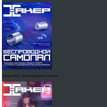
Хакер #323. Беспроводной самопал