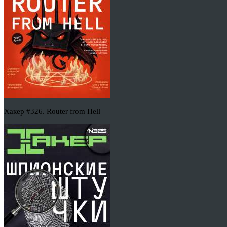
Хакер #326. Router from Hell