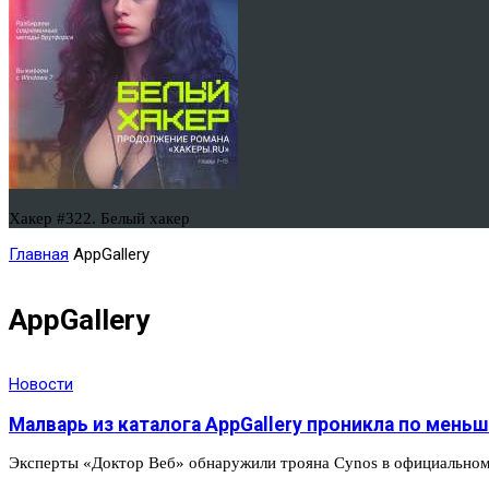
Хакер #322. Белый хакер
Главная
AppGallery
AppGallery
Новости
Малварь из каталога AppGallery проникла по меньш
Эксперты «Доктор Веб» обнаружили трояна Cynos в официальном 