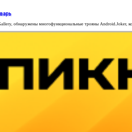
лварь
allery, обнаружены многофункциональные трояны Android.Joker, 