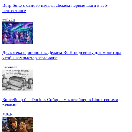
Burp Suite с самого начала. Делаем первые шаги в веб-
пентестинге
ret0x2A
Дискотека единорогов. Делаем RGB-подсветку для монитора,
чтобы компьютер ✨засиял✨
Kapinsen
Контейнер без Docker. Собираем контейнер в Linux своими
руками
M0xR