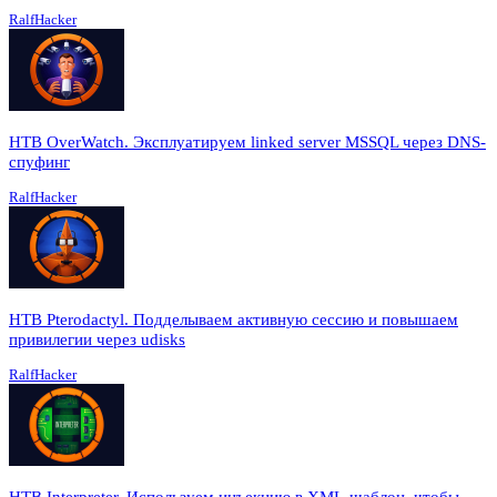
RalfHacker
HTB OverWatch. Эксплуатируем linked server MSSQL через DNS-
спуфинг
RalfHacker
HTB Pterodactyl. Подделываем активную сессию и повышаем
привилегии через udisks
RalfHacker
HTB Interpreter. Используем инъекцию в XML-шаблон, чтобы