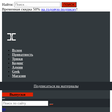
Найти:
Вход
Временная скидка 50%
на годовую подписку
!
Взлом
Приватность
Трюки
Кодинг
Админ
Geek
Магазин
Подписаться на материалы
Выпуски
Годовая
подписка
на