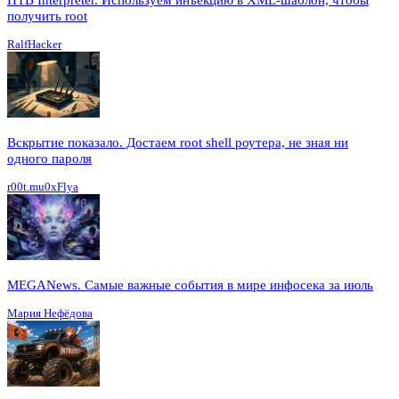
получить root
RalfHacker
Вскрытие показало. Достаем root shell роутера, не зная ни
одного пароля
r00t.mu0xFlya
MEGANews. Cамые важные события в мире инфосека за июль
Мария Нефёдова