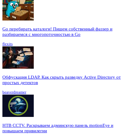
Go перебирать каталоги! Пишем собственный фаззер и
разбираемся с многопоточностью в Go
flexits
Обфускация LDAP. Как скрыть разведку Active Directory от
простых детектов
beaverdreamer
HTB CCTV. Раскрываем админскую панель motionEye и
повышаем привилегии