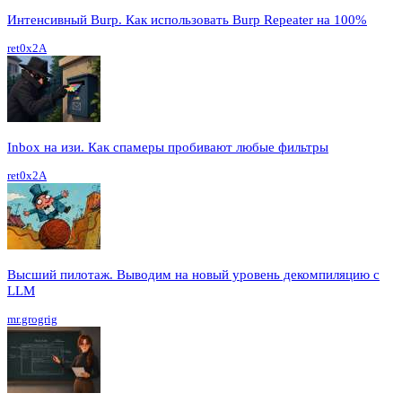
Интенсивный Burp. Как использовать Burp Repeater на 100%
ret0x2A
Inbox на изи. Как спамеры пробивают любые фильтры
ret0x2A
Высший пилотаж. Выводим на новый уровень декомпиляцию с
LLM
mr.grogrig