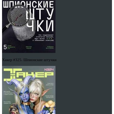
Хакер #325. Шпионские штучки