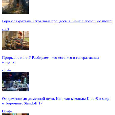
Гора с секретами. Скрываем процессы в Linux c помощью mount
cu63
Прорыв или нет? Разбираем, кто есть кто в генеративных
моделях
afonin
От доменов до доменной печи. Капитан команды KiberS о ходе
отборочных Standoff 17
kiberjen