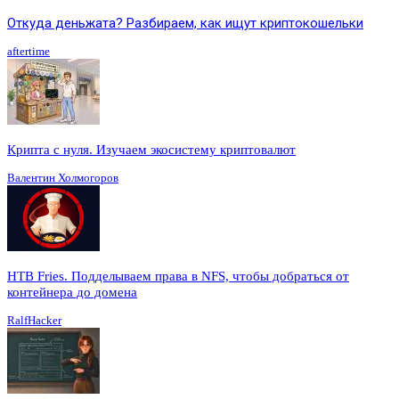
Откуда деньжата? Разбираем, как ищут криптокошельки
aftertime
Крипта с нуля. Изучаем экосистему криптовалют
Валентин Холмогоров
HTB Fries. Подделываем права в NFS, чтобы добраться от
контейнера до домена
RalfHacker