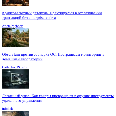
Криптовалютный детектив. Практикуемся в отслеживании
транзакций без enterprise-софта
ArtemIrgebaev
Observium против зоопарка ОС. Настраиваем мониторинг в
домашней лаборатории
Cath_Ars_IS_785
Легальный ужас. Как хакеры превращают в оружие инструменты
удаленного управления
infokek