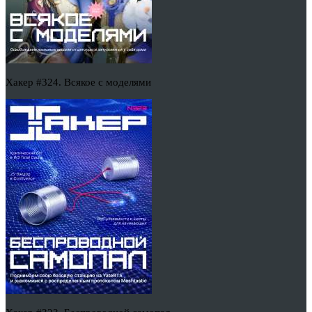
Хакер #324. Всякое с моделями