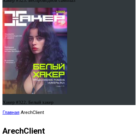
Хакер #323. Беспроводной самопал
Хакер #322. Белый хакер
Главная
ArechClient
ArechClient