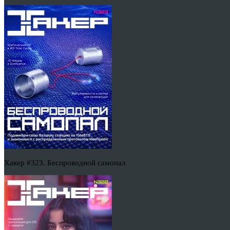
Хакер #323. Беспроводной самопал