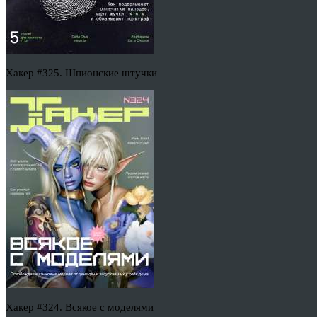
Хакер #325. Шпионские штучки
Хакер #324. Всякое с моделями