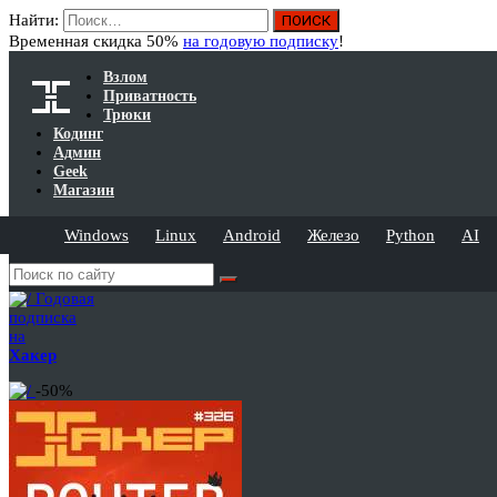
Найти:
Временная скидка 50%
на годовую подписку
!
Взлом
Приватность
Трюки
Кодинг
Админ
Geek
Магазин
Windows
Linux
Android
Железо
Python
AI
Годовая
подписка
на
Хакер
-50%