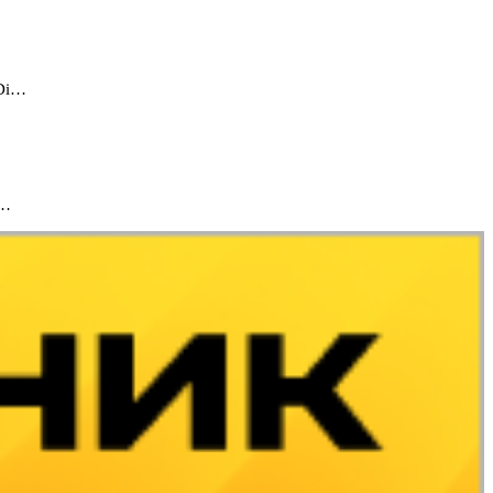
-Di…
с…