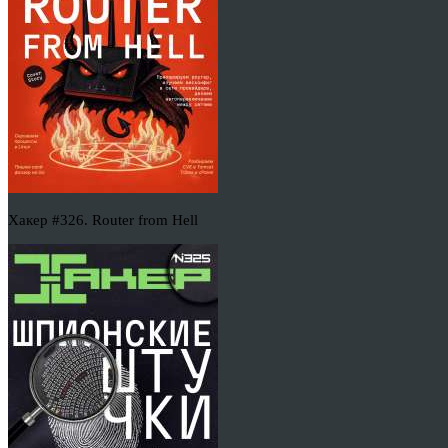
Хакер #326. Router from Hell