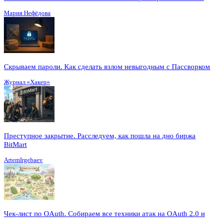
Мария Нефёдова
Скрываем пароли. Как сделать взлом невыгодным с Пассворком
Журнал «Хакер»
Преступное закрытие. Расследуем, как пошла на дно биржа
BitMart
ArtemIrgebaev
Чек-лист по OAuth. Собираем все техники атак на OAuth 2.0 и