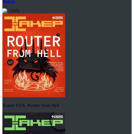
Хакер
-50%
Хакер #326. Router from Hell