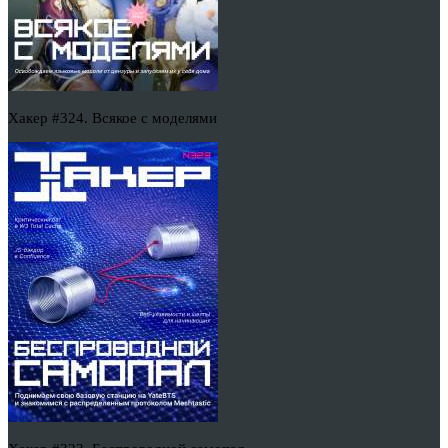
Хакер #324. Всякое с моделями