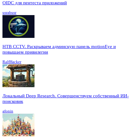
OIDC для пентеста приложений
usrabusr
HTB CCTV. Раскрываем админскую панель motionEye и
повышаем привилегии
RalfHacker
Локальный Deep Research. Совершенствуем собственный ИИ-
поисковик
afonin