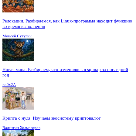
Релокации. Разбираемся, как Linux-программа находит функцию
во время выполнения
Моисей Сутулин
Новая мапа. Разбираем, что изменилось в sqlmap за последний
год
ret0x2A
Крипта с нуля. Изучаем экосистему криптовалют
Валентин Холмогоров