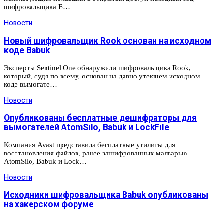
шифровальщика B…
Новости
Новый шифровальщик Rook основан на исходном
коде Babuk
Эксперты Sentinel One обнаружили шифровальщика Rook,
который, судя по всему, основан на давно утекшем исходном
коде вымогате…
Новости
Опубликованы бесплатные дешифраторы для
вымогателей AtomSilo, Babuk и LockFile
Компания Avast представила бесплатные утилиты для
восстановления файлов, ранее зашифрованных малварью
AtomSilo, Babuk и Lock…
Новости
Исходники шифровальщика Babuk опубликованы
на хакерском форуме