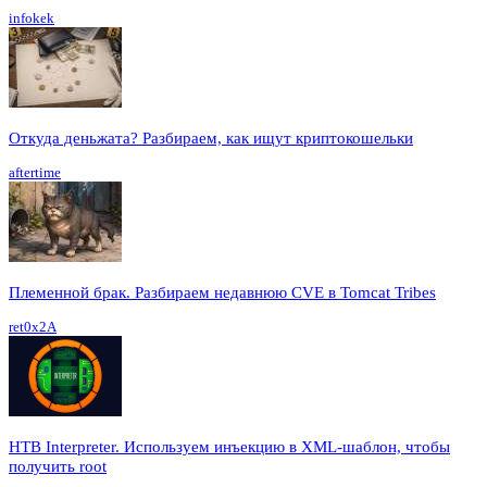
infokek
Откуда деньжата? Разбираем, как ищут криптокошельки
aftertime
Племенной брак. Разбираем недавнюю CVE в Tomcat Tribes
ret0x2A
HTB Interpreter. Используем инъекцию в XML-шаблон, чтобы
получить root