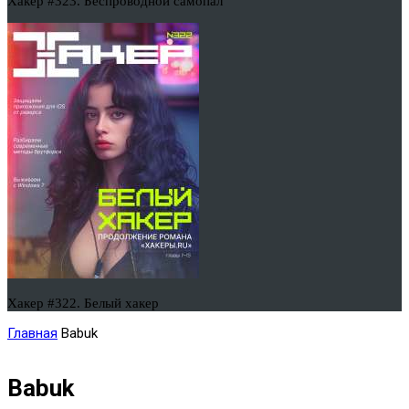
Хакер #323. Беспроводной самопал
Хакер #322. Белый хакер
Главная
Babuk
Babuk