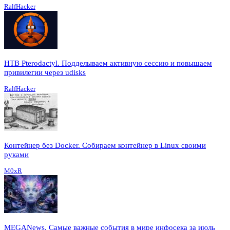
RalfHacker
HTB Pterodactyl. Подделываем активную сессию и повышаем
привилегии через udisks
RalfHacker
Контейнер без Docker. Собираем контейнер в Linux своими
руками
M0xR
MEGANews. Cамые важные события в мире инфосека за июль