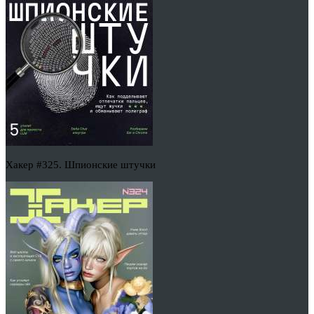
Хакер #325. Шпионские штучки