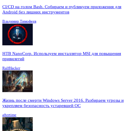
CI/CD на голом Bash. Собираем и публикуем приложения для
Android без лишних инструментов
Владимир Тимофеев
HTB NanoCorp. Используем инсталлятор MSI для повышения
привилегий
RalfHacker
Жизнь после смерти Windows Server 2016. Разбираем угрозы и
укрепляем безопасность устаревшей ОС
aftertime