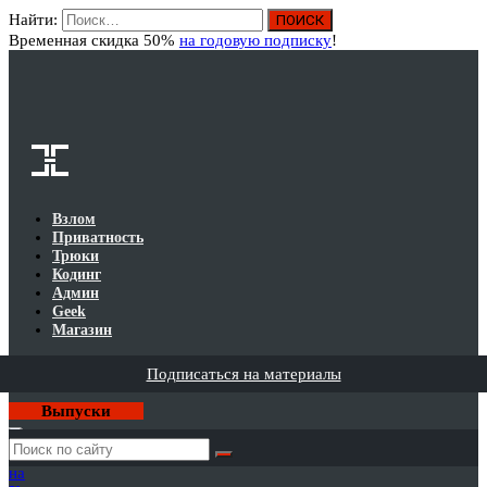
Найти:
Вход
Временная скидка 50%
на годовую подписку
!
Взлом
Приватность
Трюки
Кодинг
Админ
Geek
Магазин
Подписаться на материалы
Выпуски
Годовая
подписка
на