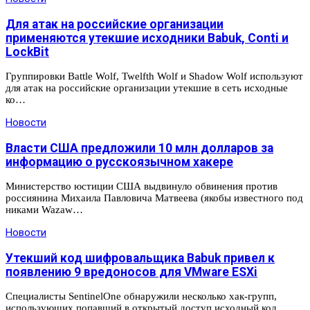
Для атак на российские организации
применяются утекшие исходники Babuk, Conti и
LockBit
Группировки Battle Wolf, Twelfth Wolf и Shadow Wolf используют
для атак на российские организации утекшие в сеть исходные
ко…
Новости
Власти США предложили 10 млн долларов за
информацию о русскоязычном хакере
Министерство юстиции США выдвинуло обвинения против
россиянина Михаила Павловича Матвеева (якобы известного под
никами Wazaw…
Новости
Утекший код шифровальщика Babuk привел к
появлению 9 вредоносов для VMware ESXi
Специалисты SentinelOne обнаружили несколько хак-групп,
использующих попавший в открытый доступ исходный код