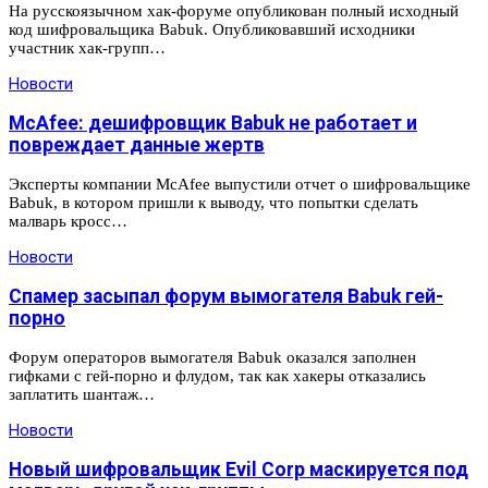
На русскоязычном хак-форуме опубликован полный исходный
код шифровальщика Babuk. Опубликовавший исходники
участник хак-групп…
Новости
McAfee: дешифровщик Babuk не работает и
повреждает данные жертв
Эксперты компании McAfee выпустили отчет о шифровальщике
Babuk, в котором пришли к выводу, что попытки сделать
малварь кросс…
Новости
Спамер засыпал форум вымогателя Babuk гей-
порно
Форум операторов вымогателя Babuk оказался заполнен
гифками с гей-порно и флудом, так как хакеры отказались
заплатить шантаж…
Новости
Новый шифровальщик Evil Corp маскируется под