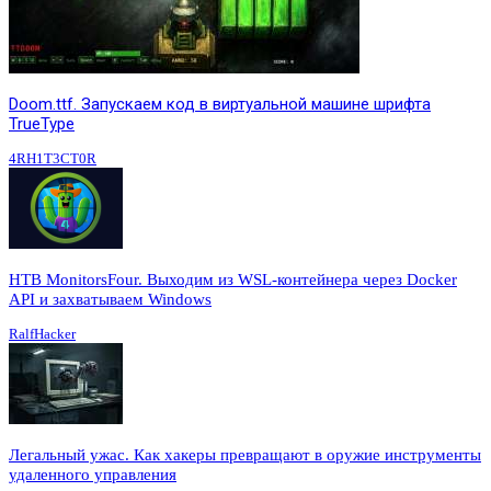
Doom.ttf. Запускаем код в виртуальной машине шрифта
TrueType
4RH1T3CT0R
HTB MonitorsFour. Выходим из WSL-контейнера через Docker
API и захватываем Windows
RalfHacker
Легальный ужас. Как хакеры превращают в оружие инструменты
удаленного управления