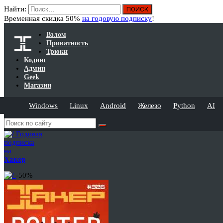
Найти:
Временная скидка 50%
на годовую подписку
!
Взлом
Приватность
Трюки
Кодинг
Админ
Geek
Магазин
Windows
Linux
Android
Железо
Python
AI
Годовая
подписка
на
Хакер
-50%