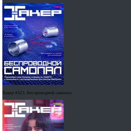
Хакер #323. Беспроводной самопал