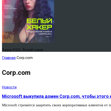
Хакер #322. Белый хакер
Главная
Corp.com
Corp.com
Новости
Microsoft выкупила домен Corp.com, чтобы этого 
Microsoft стремится защитить своих корпоративных клиентов от 