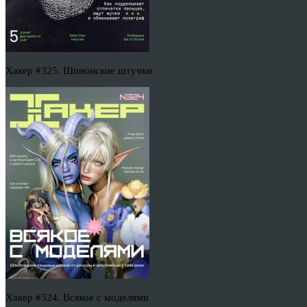
Хакер #325. Шпионские штучки
Хакер #324. Всякое с моделями