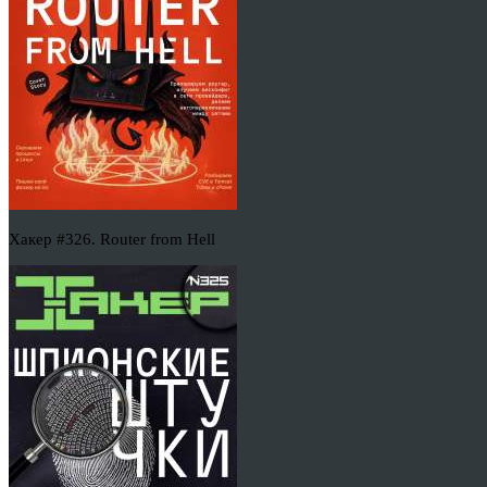
Хакер #326. Router from Hell