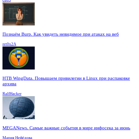
Познаём Burp. Как увидеть невидимое при атаках на веб
ret0x2A
HTB WingData. Повышаем привилегии в Linux при распаковке
архива
RalfHacker
MEGANews. Cамые важные события в мире инфосека за июнь
Мария Нефёдова