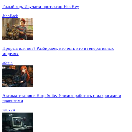
Голый код. Изучаем протектор ElecKey
JaboHack
Прорыв или нет? Разбираем, кто есть кто в генеративных
моделях
afonin
Автоматизация в Burp Suite. Учимся работать с макросами и
правилами
ret0x2A