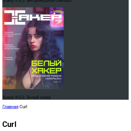
Хакер #323. Беспроводной самопал
Хакер #322. Белый хакер
Главная
Curl
Curl