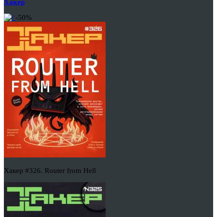
Хакер
-50%
Хакер #326. Router from Hell