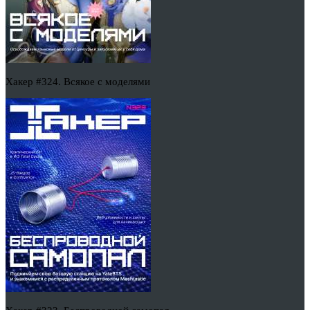
Хакер #324. Всякое с моделями