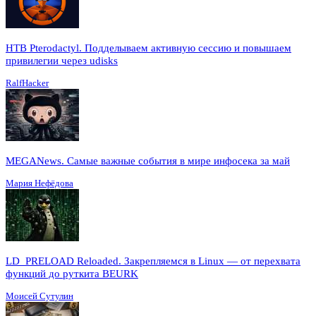
HTB Pterodactyl. Подделываем активную сессию и повышаем
привилегии через udisks
RalfHacker
MEGANews. Cамые важные события в мире инфосека за май
Мария Нефёдова
LD_PRELOAD Reloaded. Закрепляемся в Linux — от перехвата
функций до руткита BEURK
Моисей Сутулин