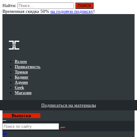
Найти:
Вход
Временная скидка 50%
на годовую подписку
!
Взлом
Приватность
Трюки
Кодинг
Админ
Geek
Магазин
Подписаться на материалы
Выпуски
Годовая
подписка
на