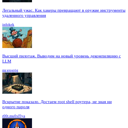
Легальный ужас. Как хакеры превращают в оружие инструменты
удаленного управления
infokek
Высший пилотаж. Выводим на новый уровень декомпиляцию с
LLM
mr.grogrig
Вскрытие показало. Достаем root shell роутера, не зная ни
одного пароля
r00t.mu0xFlya