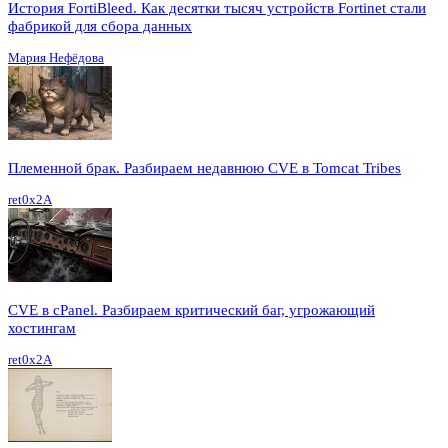
История FortiBleed. Как десятки тысяч устройств Fortinet стали
фабрикой для сбора данных
Мария Нефёдова
Племенной брак. Разбираем недавнюю CVE в Tomcat Tribes
ret0x2A
CVE в cPanel. Разбираем критический баг, угрожающий
хостингам
ret0x2A