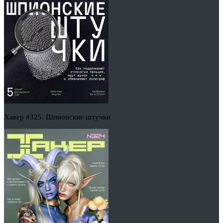
Хакер #325. Шпионские штучки