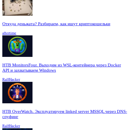
Откуда деньжата? Разбираем, как ищут криптокошельки
aftertime
HTB MonitorsFour. Выходим из WSL-контейнера через Docker
API и захватываем Windows
RalfHacker
HTB OverWatch. Эксплуатируем linked server MSSQL через DNS-
спуфинг
RalfHacker