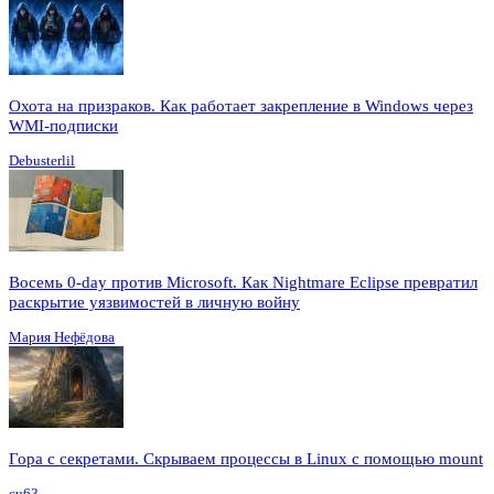
Охота на призраков. Как работает закрепление в Windows через
WMI-подписки
Debusterlil
Восемь 0-day против Microsoft. Как Nightmare Eclipse превратил
раскрытие уязвимостей в личную войну
Мария Нефёдова
Гора с секретами. Скрываем процессы в Linux c помощью mount
cu63