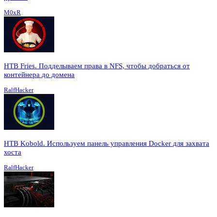
M0xR
HTB Fries. Подделываем права в NFS, чтобы добраться от
контейнера до домена
RalfHacker
HTB Kobold. Используем панель управления Docker для захвата
хоста
RalfHacker