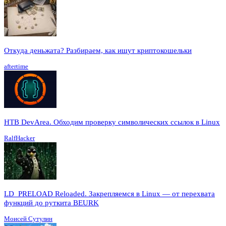
Откуда деньжата? Разбираем, как ищут криптокошельки
aftertime
HTB DevArea. Обходим проверку символических ссылок в Linux
RalfHacker
LD_PRELOAD Reloaded. Закрепляемся в Linux — от перехвата
функций до руткита BEURK
Моисей Сутулин