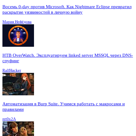
Восемь 0-day против Microsoft. Как Nightmare Eclipse превратил
раскрытие уязвимостей в личную войну
Мария Нефёдова
HTB OverWatch. Эксплуатируем linked server MSSQL через DNS-
спуфинг
RalfHacker
Автоматизация в Burp Suite. Учимся работать с макросами и
правилами
ret0x2A