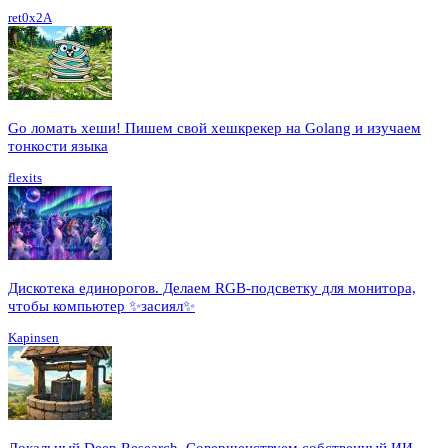
ret0x2A
Go ломать хеши! Пишем свой хешкрекер на Golang и изучаем
тонкости языка
flexits
Дискотека единорогов. Делаем RGB-подсветку для монитора,
чтобы компьютер ✨засиял✨
Kapinsen
Локальный Deep Research. Совершенствуем собственный ИИ-