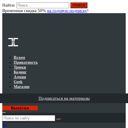
Найти:
Вход
Временная скидка 50%
на годовую подписку
!
Взлом
Приватность
Трюки
Кодинг
Админ
Geek
Магазин
Подписаться на материалы
Выпуски
Годовая
подписка
на