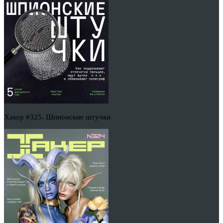
Хакер #325. Шпионские штучки