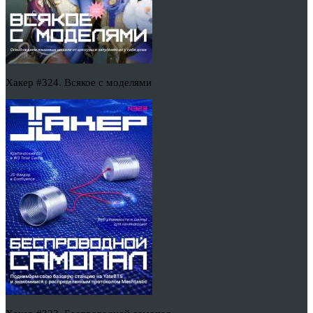
Хакер #324. Всякое с моделями