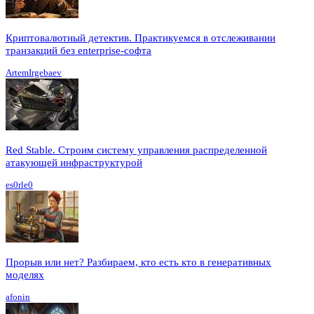
Криптовалютный детектив. Практикуемся в отслеживании
транзакций без enterprise-софта
ArtemIrgebaev
Red Stable. Строим систему управления распределенной
атакующей инфраструктурой
es0rle0
Прорыв или нет? Разбираем, кто есть кто в генеративных
моделях
afonin