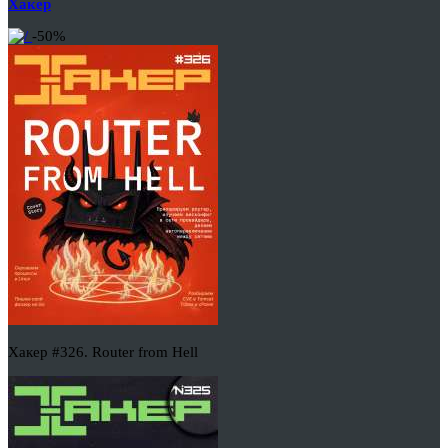
Хакер
-50%
Хакер #326. Router from Hell