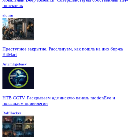
поисковик
afonin
Преступное закрытие. Расследуем, как пошла на дно биржа
BitMart
ArtemIrgebaev
HTB CCTV. Раскрываем админскую панель motionEye и
повышаем привилегии
RalfHacker