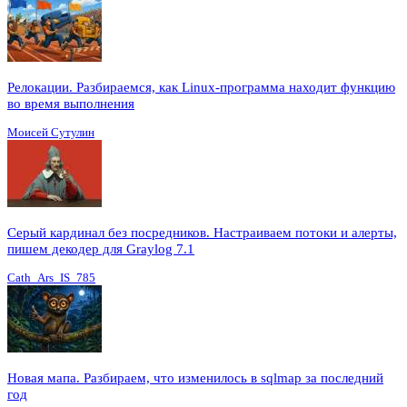
Релокации. Разбираемся, как Linux-программа находит функцию
во время выполнения
Моисей Сутулин
Серый кардинал без посредников. Настраиваем потоки и алерты,
пишем декодер для Graylog 7.1
Cath_Ars_IS_785
Новая мапа. Разбираем, что изменилось в sqlmap за последний
год