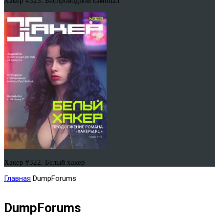
Хакер #323. Беспроводной самопал
Хакер #322. Белый хакер
Главная
DumpForums
DumpForums