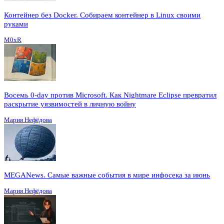
Контейнер без Docker. Собираем контейнер в Linux своими
руками
M0xR
Восемь 0-day против Microsoft. Как Nightmare Eclipse превратил
раскрытие уязвимостей в личную войну
Мария Нефёдова
MEGANews. Cамые важные события в мире инфосека за июнь
Мария Нефёдова