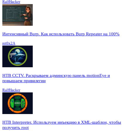
RalfHacker
Интенсивный Burp. Как использовать Burp Repeater на 100%
ret0x2A
HTB CCTV. Раскрываем админскую панель motionEye и
повышаем привилегии
RalfHacker
HTB Interpreter. Используем инъекцию в XML-шаблон, чтобы
получить root