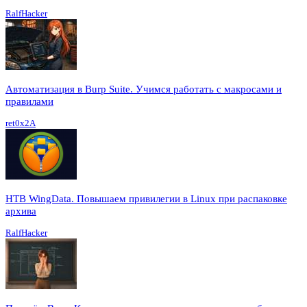
RalfHacker
Автоматизация в Burp Suite. Учимся работать с макросами и
правилами
ret0x2A
HTB WingData. Повышаем привилегии в Linux при распаковке
архива
RalfHacker