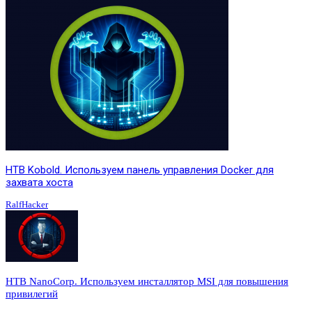
HTB Kobold. Используем панель управления Docker для
захвата хоста
RalfHacker
HTB NanoCorp. Используем инсталлятор MSI для повышения
привилегий