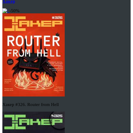
Хакер
-50%
Хакер #326. Router from Hell