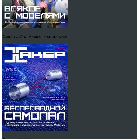
Хакер #324. Всякое с моделями