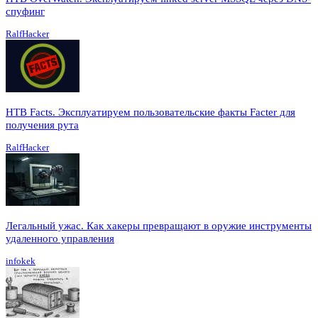
спуфинг
RalfHacker
HTB Facts. Эксплуатируем пользовательские факты Facter для
получения рута
RalfHacker
Легальный ужас. Как хакеры превращают в оружие инструменты
удаленного управления
infokek