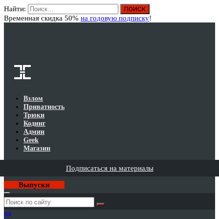
Найти:
Вход
Временная скидка 50%
на годовую подписку
!
Взлом
Приватность
Трюки
Кодинг
Админ
Geek
Магазин
Подписаться на материалы
Выпуски
Годовая
подписка
на