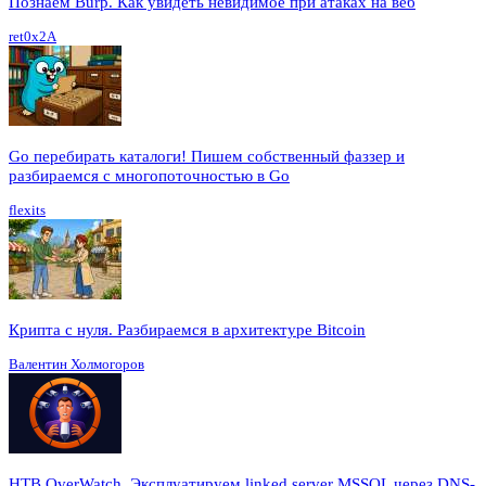
Познаём Burp. Как увидеть невидимое при атаках на веб
ret0x2A
Go перебирать каталоги! Пишем собственный фаззер и
разбираемся с многопоточностью в Go
flexits
Крипта с нуля. Разбираемся в архитектуре Bitcoin
Валентин Холмогоров
HTB OverWatch. Эксплуатируем linked server MSSQL через DNS-