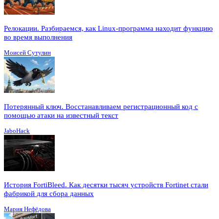
Релокации. Разбираемся, как Linux-программа находит функцию
во время выполнения
Моисей Сутулин
Потерянный ключ. Восстанавливаем регистрационный код с
помощью атаки на известный текст
JaboHack
История FortiBleed. Как десятки тысяч устройств Fortinet стали
фабрикой для сбора данных
Мария Нефёдова