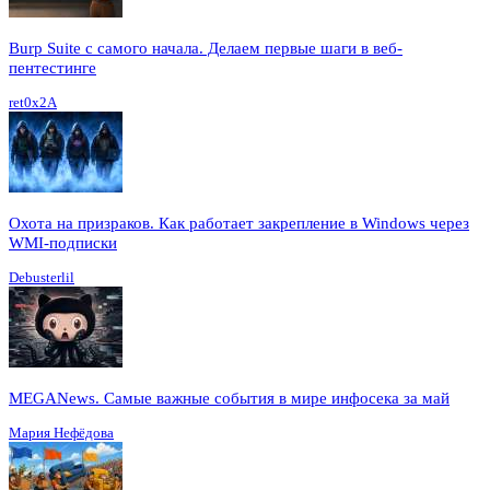
Burp Suite с самого начала. Делаем первые шаги в веб-
пентестинге
ret0x2A
Охота на призраков. Как работает закрепление в Windows через
WMI-подписки
Debusterlil
MEGANews. Cамые важные события в мире инфосека за май
Мария Нефёдова