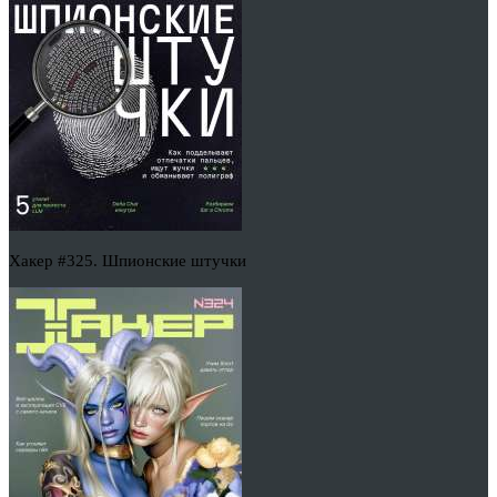
Хакер #325. Шпионские штучки