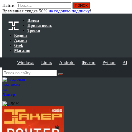
Найти:
Временная скидка 50%
на годовую подписку
!
Взлом
Приватность
Трюки
Кодинг
Админ
Geek
Магазин
Windows
Linux
Android
Железо
Python
AI
Годовая
подписка
на
Хакер
-50%