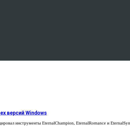
ех версий Windows
цировал инструменты EternalChampion, EternalRomance и EternalS