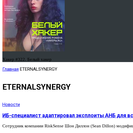
Хакер #322. Белый хакер
Главная
ETERNALSYNERGY
ETERNALSYNERGY
Новости
ИБ-специалист адаптировал эксплоиты АНБ для вс
Сотрудник компании RiskSense Шон Диллон (Sean Dillon) модифи