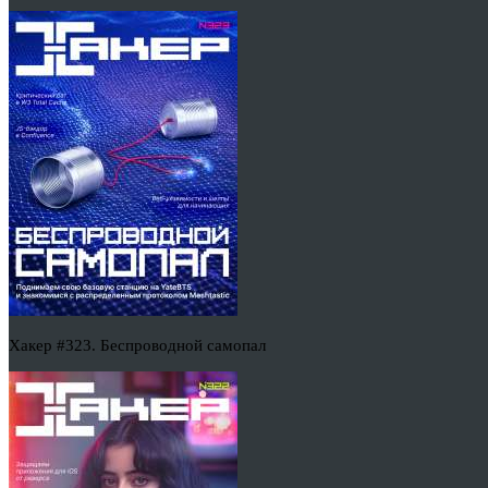
Хакер #323. Беспроводной самопал