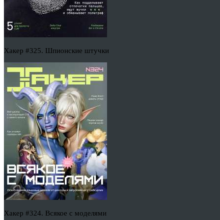
Хакер #325. Шпионские штучки
Хакер #324. Всякое с моделями