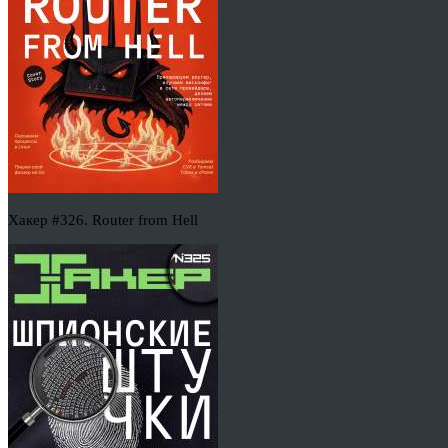
Хакер #326. Router from Hell