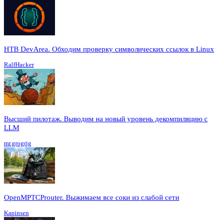
HTB DevArea. Обходим проверку символических ссылок в Linux
RalfHacker
Высший пилотаж. Выводим на новый уровень декомпиляцию с
LLM
mr.grogrig
OpenMPTCProuter. Выжимаем все соки из слабой сети
Kapinsen