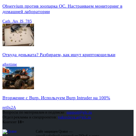
Observium против зоопарка ОС. Настраиваем мониторинг в
домашней лаборатории
Cath_Ars_IS_785
Откуда деньжата? Разбираем, как ищут криптокошельки
aftertime
Вторжение с Burp. Используем Burp Intruder на 100%
ret0x2A
Вопросы по материалам и подписке:
support@glc.ru
Отдел рекламы и спецпроектов:
yakovleva.a@glc.ru
Контент
18+
Сайт защищен Qrator —