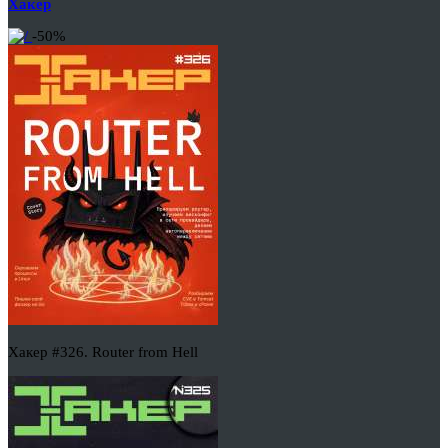
Хакер
-50%
Хакер #326. Router from Hell