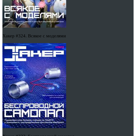
Хакер #324. Всякое с моделями