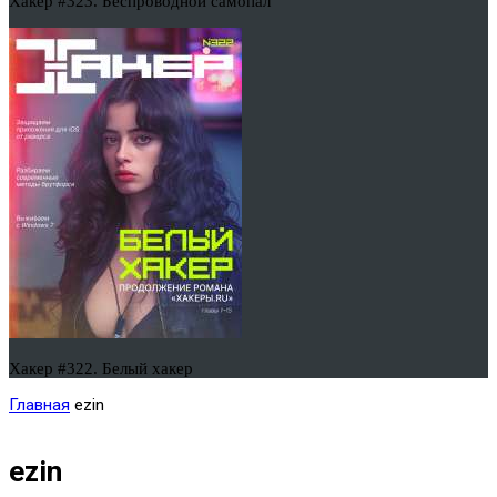
Хакер #323. Беспроводной самопал
Хакер #322. Белый хакер
Главная
ezin
ezin