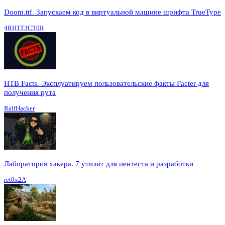
Doom.ttf. Запускаем код в виртуальной машине шрифта TrueType
4RH1T3CT0R
HTB Facts. Эксплуатируем пользовательские факты Facter для
получения рута
RalfHacker
Лаборатория хакера. 7 утилит для пентеста и разработки
ret0x2A