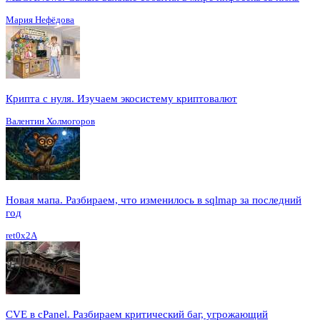
Мария Нефёдова
Крипта с нуля. Изучаем экосистему криптовалют
Валентин Холмогоров
Новая мапа. Разбираем, что изменилось в sqlmap за последний
год
ret0x2A
CVE в cPanel. Разбираем критический баг, угрожающий