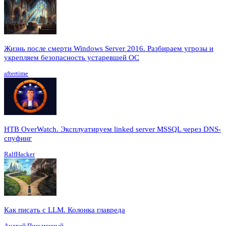
Жизнь после смерти Windows Server 2016. Разбираем угрозы и
укрепляем безопасность устаревшей ОС
aftertime
HTB OverWatch. Эксплуатируем linked server MSSQL через DNS-
спуфинг
RalfHacker
Как писать с LLM. Колонка главреда
Андрей Письменный