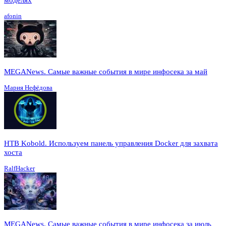
моделях
afonin
MEGANews. Cамые важные события в мире инфосека за май
Мария Нефёдова
HTB Kobold. Используем панель управления Docker для захвата
хоста
RalfHacker
MEGANews. Cамые важные события в мире инфосека за июль