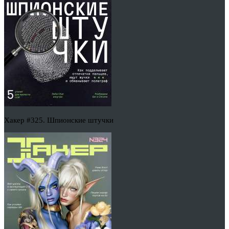
Хакер #325. Шпионские штучки