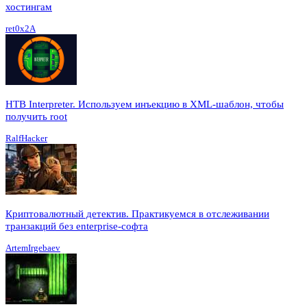
хостингам
ret0x2A
HTB Interpreter. Используем инъекцию в XML-шаблон, чтобы
получить root
RalfHacker
Криптовалютный детектив. Практикуемся в отслеживании
транзакций без enterprise-софта
ArtemIrgebaev