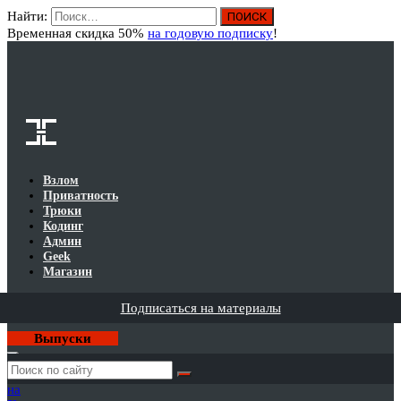
Найти:
Вход
Временная скидка 50%
на годовую подписку
!
Взлом
Приватность
Трюки
Кодинг
Админ
Geek
Магазин
Подписаться на материалы
Выпуски
Годовая
подписка
на