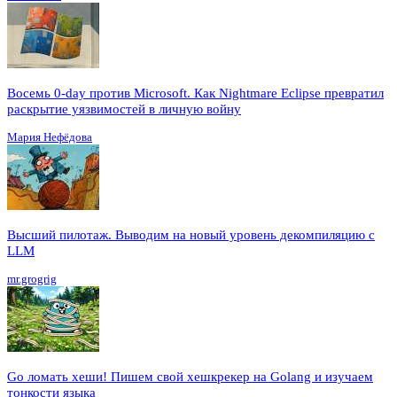
Восемь 0-day против Microsoft. Как Nightmare Eclipse превратил
раскрытие уязвимостей в личную войну
Мария Нефёдова
Высший пилотаж. Выводим на новый уровень декомпиляцию с
LLM
mr.grogrig
Go ломать хеши! Пишем свой хешкрекер на Golang и изучаем
тонкости языка