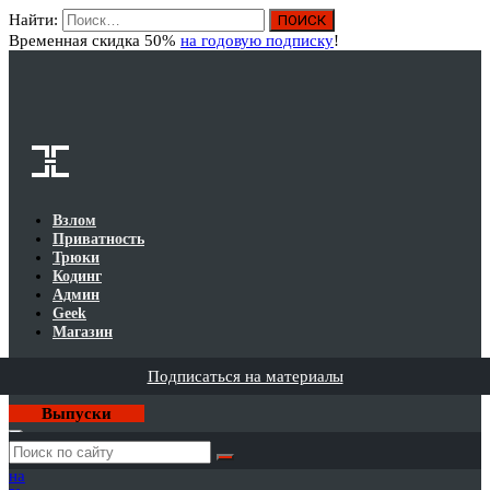
Найти:
Вход
Временная скидка 50%
на годовую подписку
!
Взлом
Приватность
Трюки
Кодинг
Админ
Geek
Магазин
Подписаться на материалы
Выпуски
Годовая
подписка
на