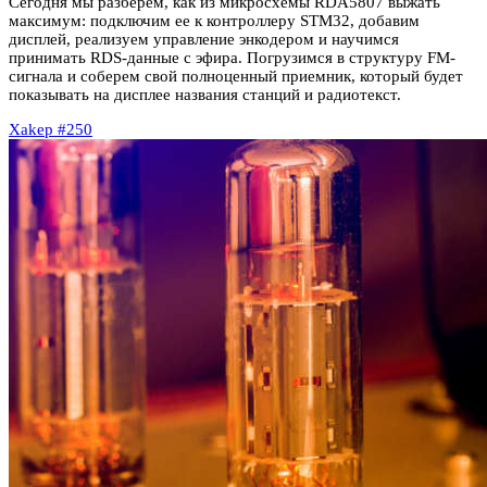
Сегодня мы разберем, как из микросхемы RDA5807 выжать
максимум: подключим ее к контроллеру STM32, добавим
дисплей, реализуем управление энкодером и научимся
принимать RDS-данные с эфира. Погрузимся в структуру FM-
сигнала и соберем свой полноценный приемник, который будет
показывать на дисплее названия станций и радиотекст.
Xakep #250