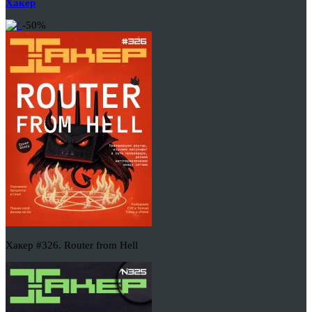
Хакер
-50%
Хакер #326. Router from Hell