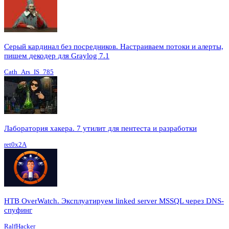
Серый кардинал без посредников. Настраиваем потоки и алерты,
пишем декодер для Graylog 7.1
Cath_Ars_IS_785
Лаборатория хакера. 7 утилит для пентеста и разработки
ret0x2A
HTB OverWatch. Эксплуатируем linked server MSSQL через DNS-
спуфинг
RalfHacker