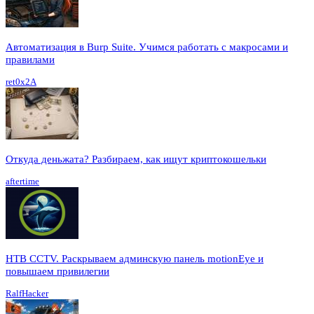
Автоматизация в Burp Suite. Учимся работать с макросами и
правилами
ret0x2A
Откуда деньжата? Разбираем, как ищут криптокошельки
aftertime
HTB CCTV. Раскрываем админскую панель motionEye и
повышаем привилегии
RalfHacker