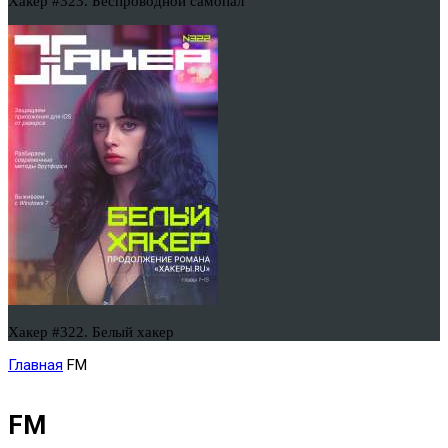
Хакер #323. Беспроводной самопал
Хакер #322. Белый хакер
Главная
FM
FM