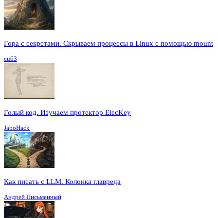
Гора с секретами. Скрываем процессы в Linux c помощью mount
cu63
Голый код. Изучаем протектор ElecKey
JaboHack
Как писать с LLM. Колонка главреда
Андрей Письменный