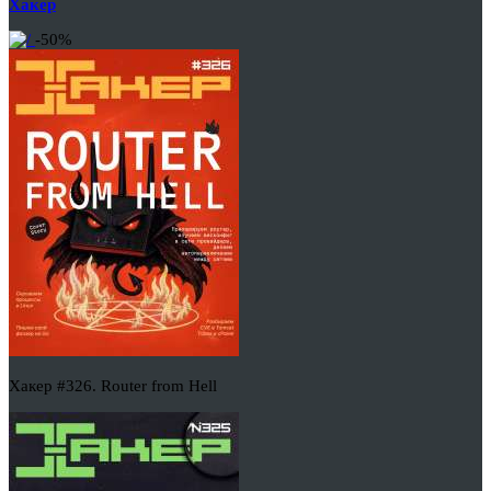
Хакер
-50%
Хакер #326. Router from Hell