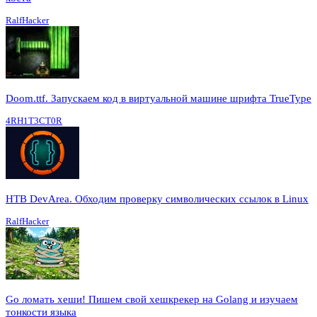
RalfHacker
Doom.ttf. Запускаем код в виртуальной машине шрифта TrueType
4RH1T3CT0R
HTB DevArea. Обходим проверку символических ссылок в Linux
RalfHacker
Go ломать хеши! Пишем свой хешкрекер на Golang и изучаем
тонкости языка