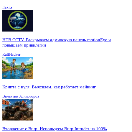
flexits
HTB CCTV. Раскрываем админскую панель motionEye и
повышаем привилегии
RalfHacker
Крипта с нуля. Выясняем, как работает майнинг
Валентин Холмогоров
Вторжение с Burp. Используем Burp Intruder на 100%