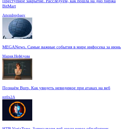
Преступное закрытие. Расследуем, как пошла на дно биржа
BitMart
ArtemIrgebaev
MEGANews. Cамые важные события в мире инфосека за июнь
Мария Нефёдова
Познаём Burp. Как увидеть невидимое при атаках на веб
ret0x2A
HTB VariaType. Записываем веб-шелл через обработчик