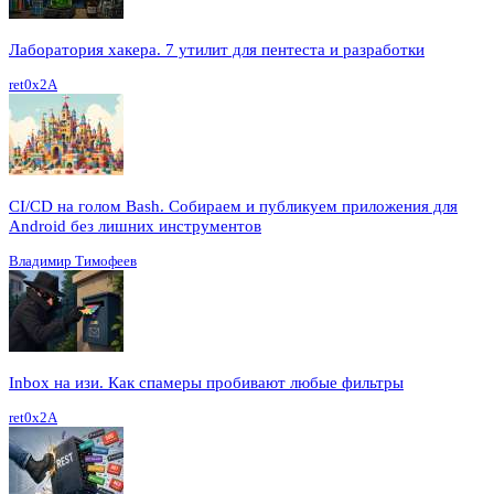
Лаборатория хакера. 7 утилит для пентеста и разработки
ret0x2A
CI/CD на голом Bash. Собираем и публикуем приложения для
Android без лишних инструментов
Владимир Тимофеев
Inbox на изи. Как спамеры пробивают любые фильтры
ret0x2A