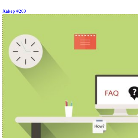
Xakep #209