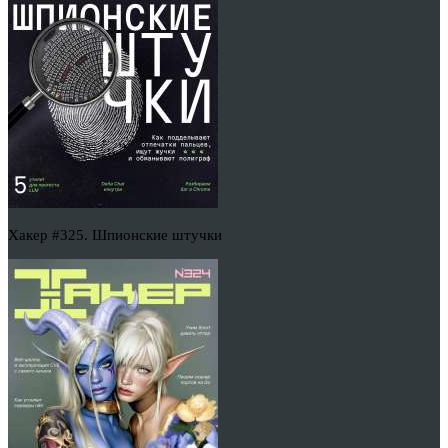
Хакер #325. Шпионские штучки