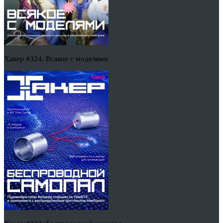
Хакер #324. Всякое с моделями