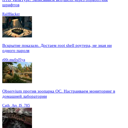
шрифтов
RalfHacker
Вскрытие показало. Достаем root shell роутера, не зная ни
одного пароля
r00t.mu0xFlya
Observium против зоопарка ОС. Настраиваем мониторинг в
домашней лаборатории
Cath_Ars_IS_785