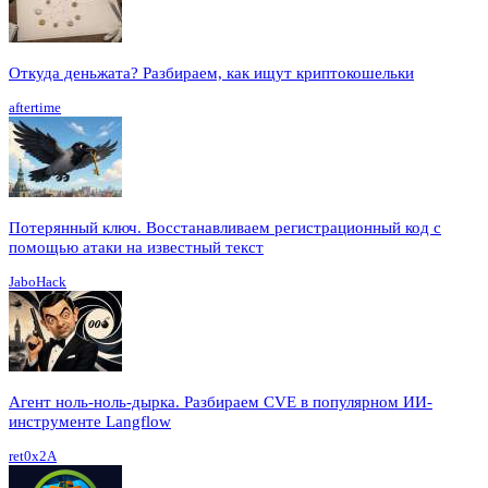
Откуда деньжата? Разбираем, как ищут криптокошельки
aftertime
Потерянный ключ. Восстанавливаем регистрационный код с
помощью атаки на известный текст
JaboHack
Агент ноль-ноль-дырка. Разбираем CVE в популярном ИИ-
инструменте Langflow
ret0x2A