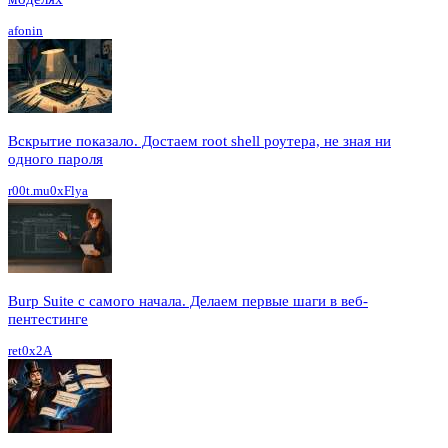
afonin
Вскрытие показало. Достаем root shell роутера, не зная ни
одного пароля
r00t.mu0xFlya
Burp Suite с самого начала. Делаем первые шаги в веб-
пентестинге
ret0x2A