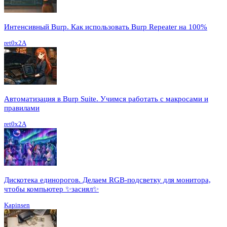
Интенсивный Burp. Как использовать Burp Repeater на 100%
ret0x2A
Автоматизация в Burp Suite. Учимся работать с макросами и
правилами
ret0x2A
Дискотека единорогов. Делаем RGB-подсветку для монитора,
чтобы компьютер ✨засиял✨
Kapinsen