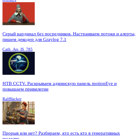
Серый кардинал без посредников. Настраиваем потоки и алерты,
пишем декодер для Graylog 7.1
Cath_Ars_IS_785
HTB CCTV. Раскрываем админскую панель motionEye и
повышаем привилегии
RalfHacker
Прорыв или нет? Разбираем, кто есть кто в генеративных
моделях