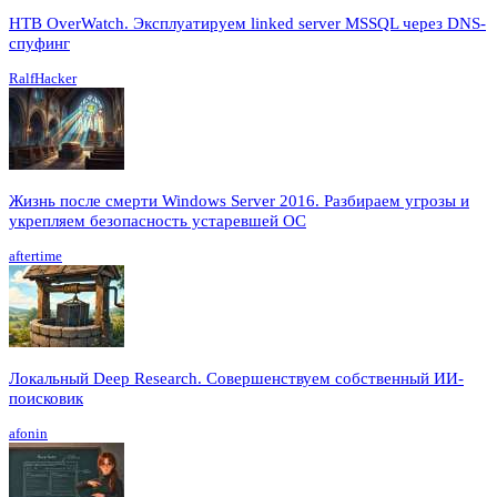
HTB OverWatch. Эксплуатируем linked server MSSQL через DNS-
спуфинг
RalfHacker
Жизнь после смерти Windows Server 2016. Разбираем угрозы и
укрепляем безопасность устаревшей ОС
aftertime
Локальный Deep Research. Совершенствуем собственный ИИ-
поисковик
afonin