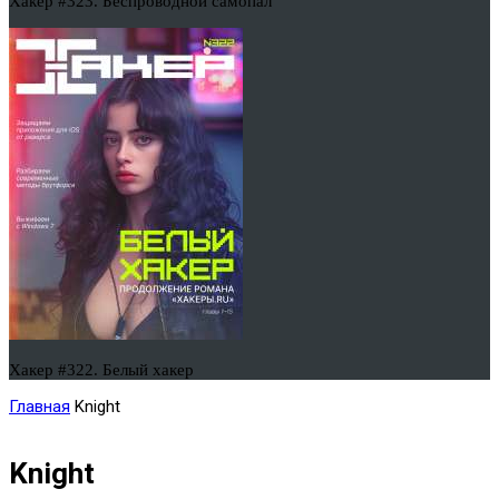
Хакер #323. Беспроводной самопал
Хакер #322. Белый хакер
Главная
Knight
Knight