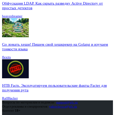
Обфускация LDAP. Как скрыть разведку Active Directory от
простых детектов
beaverdreamer
Go ломать хеши! Пишем свой хешкрекер на Golang и изучаем
тонкости языка
flexits
HTB Facts. Эксплуатируем пользовательские факты Facter для
получения рута
RalfHacker
Вопросы по материалам и подписке:
support@glc.ru
Отдел рекламы и спецпроектов:
yakovleva.a@glc.ru
Контент
18+