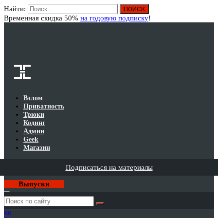
Найти:
Вход
Временная скидка 50%
на годовую подписку
!
Взлом
Приватность
Трюки
Кодинг
Админ
Geek
Магазин
Подписаться на материалы
Выпуски
Годовая
подписка
на