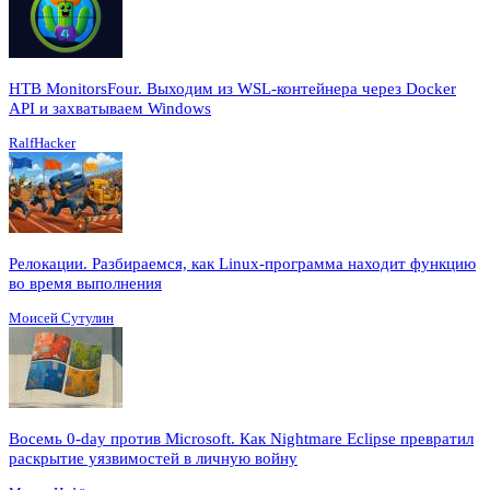
HTB MonitorsFour. Выходим из WSL-контейнера через Docker
API и захватываем Windows
RalfHacker
Релокации. Разбираемся, как Linux-программа находит функцию
во время выполнения
Моисей Сутулин
Восемь 0-day против Microsoft. Как Nightmare Eclipse превратил
раскрытие уязвимостей в личную войну