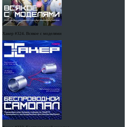
Хакер #324. Всякое с моделями