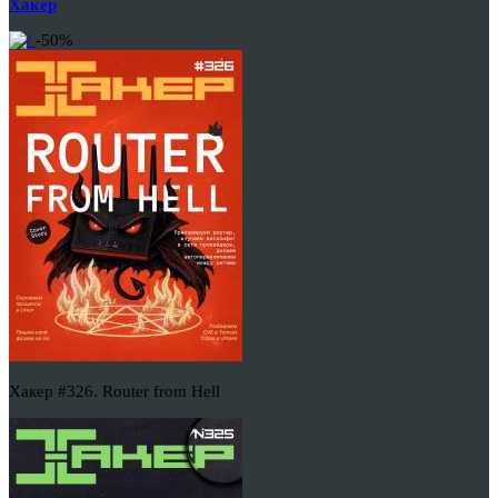
Хакер
-50%
Хакер #326. Router from Hell