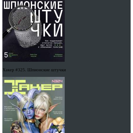
Хакер #325. Шпионские штучки