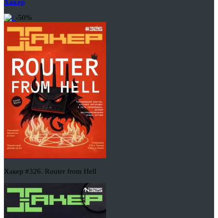
Хакер
-50%
Хакер #326. Router from Hell