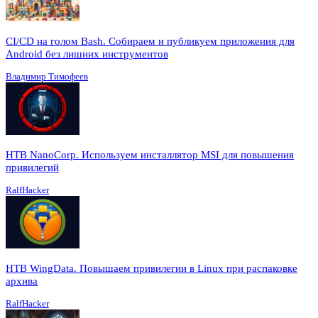
CI/CD на голом Bash. Собираем и публикуем приложения для
Android без лишних инструментов
Владимир Тимофеев
HTB NanoCorp. Используем инсталлятор MSI для повышения
привилегий
RalfHacker
HTB WingData. Повышаем привилегии в Linux при распаковке
архива
RalfHacker