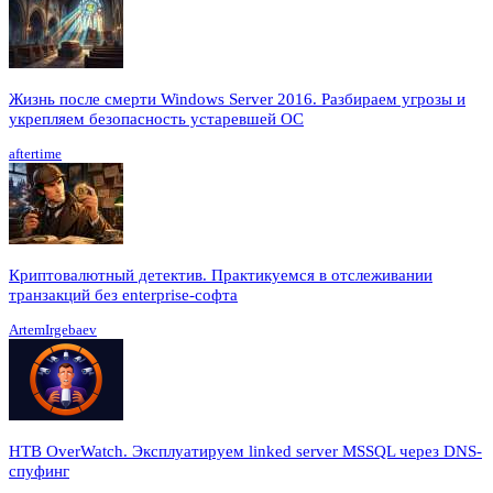
Жизнь после смерти Windows Server 2016. Разбираем угрозы и
укрепляем безопасность устаревшей ОС
aftertime
Криптовалютный детектив. Практикуемся в отслеживании
транзакций без enterprise-софта
ArtemIrgebaev
HTB OverWatch. Эксплуатируем linked server MSSQL через DNS-
спуфинг