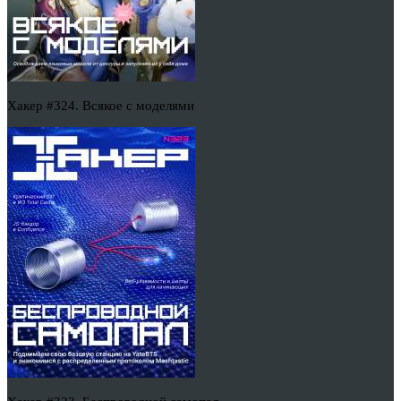
Хакер #324. Всякое с моделями