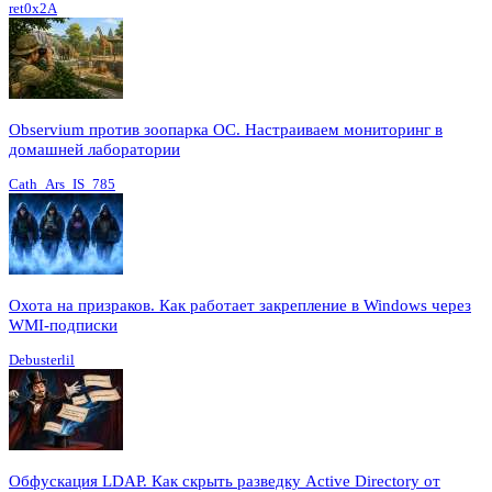
ret0x2A
Observium против зоопарка ОС. Настраиваем мониторинг в
домашней лаборатории
Cath_Ars_IS_785
Охота на призраков. Как работает закрепление в Windows через
WMI-подписки
Debusterlil
Обфускация LDAP. Как скрыть разведку Active Directory от