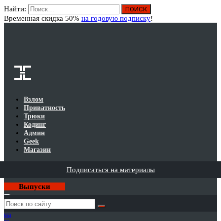
Найти:
Вход
Временная скидка 50%
на годовую подписку
!
Взлом
Приватность
Трюки
Кодинг
Админ
Geek
Магазин
Подписаться на материалы
Выпуски
Годовая
подписка
на