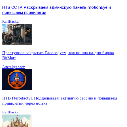
HTB CCTV. Раскрываем админскую панель motionEye и
повышаем привилегии
RalfHacker
Преступное закрытие. Расследуем, как пошла на дно биржа
BitMart
ArtemIrgebaev
HTB Pterodactyl. Подделываем активную сессию и повышаем
привилегии через udisks
RalfHacker