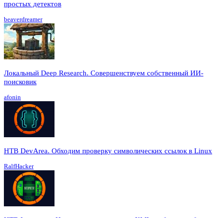
простых детектов
beaverdreamer
Локальный Deep Research. Совершенствуем собственный ИИ-
поисковик
afonin
HTB DevArea. Обходим проверку символических ссылок в Linux
RalfHacker