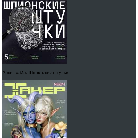
Хакер #325. Шпионские штучки