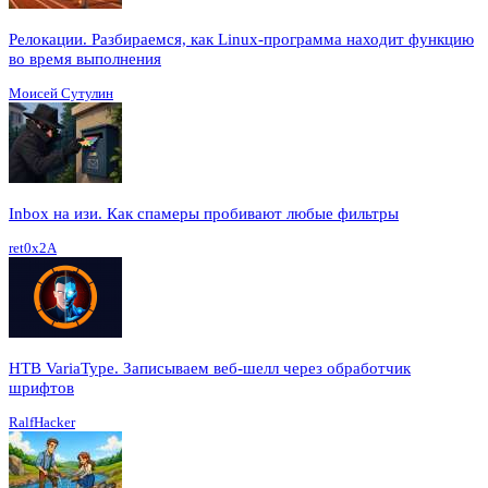
Релокации. Разбираемся, как Linux-программа находит функцию
во время выполнения
Моисей Сутулин
Inbox на изи. Как спамеры пробивают любые фильтры
ret0x2A
HTB VariaType. Записываем веб-шелл через обработчик
шрифтов
RalfHacker