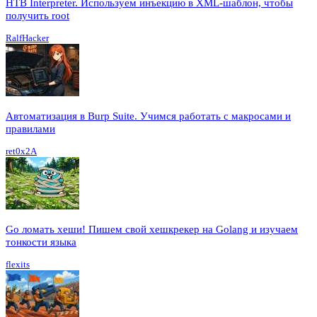
HTB Interpreter. Используем инъекцию в XML-шаблон, чтобы
получить root
RalfHacker
Автоматизация в Burp Suite. Учимся работать с макросами и
правилами
ret0x2A
Go ломать хеши! Пишем свой хешкрекер на Golang и изучаем
тонкости языка
flexits