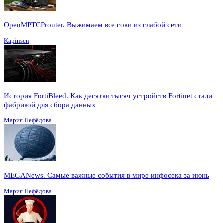
OpenMPTCProuter. Выжимаем все соки из слабой сети
Kapinsen
История FortiBleed. Как десятки тысяч устройств Fortinet стали
фабрикой для сбора данных
Мария Нефёдова
MEGANews. Cамые важные события в мире инфосека за июнь
Мария Нефёдова