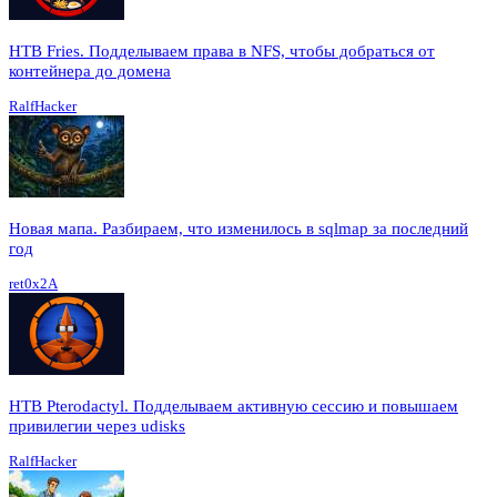
HTB Fries. Подделываем права в NFS, чтобы добраться от
контейнера до домена
RalfHacker
Новая мапа. Разбираем, что изменилось в sqlmap за последний
год
ret0x2A
HTB Pterodactyl. Подделываем активную сессию и повышаем
привилегии через udisks
RalfHacker