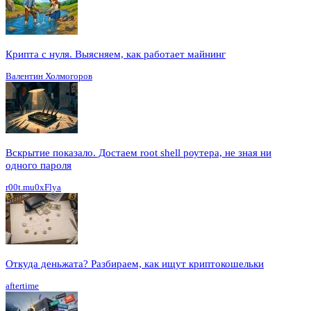
Крипта с нуля. Выясняем, как работает майнинг
Валентин Холмогоров
Вскрытие показало. Достаем root shell роутера, не зная ни
одного пароля
r00t.mu0xFlya
Откуда деньжата? Разбираем, как ищут криптокошельки
aftertime