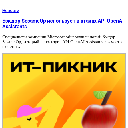
Новости
Бэкдор SesameOp использует в атаках API OpenAI
Assistants
Специалисты компании Microsoft обнаружили новый бэкдор
SesameOp, который использует API OpenAI Assistants в качестве
скрытог…