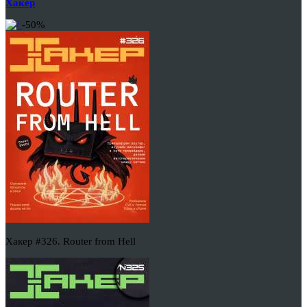
Хакер
-50%
Хакер #326. Router from Hell