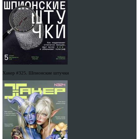
Хакер #325. Шпионские штучки