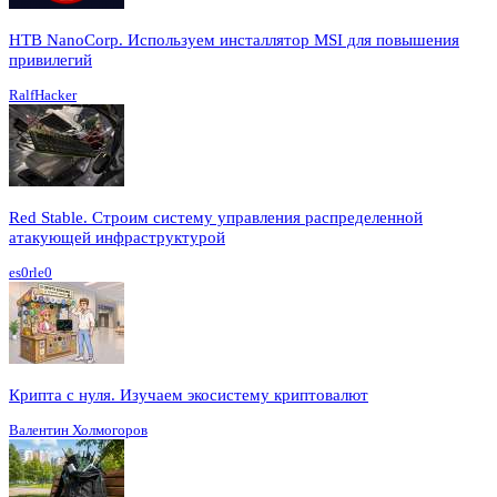
HTB NanoCorp. Используем инсталлятор MSI для повышения
привилегий
RalfHacker
Red Stable. Строим систему управления распределенной
атакующей инфраструктурой
es0rle0
Крипта с нуля. Изучаем экосистему криптовалют
Валентин Холмогоров