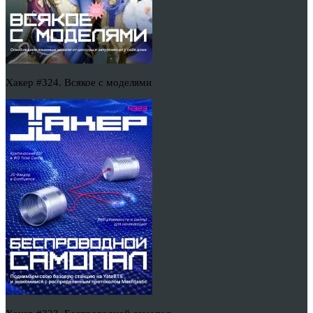
Хакер #324. Всякое с моделями