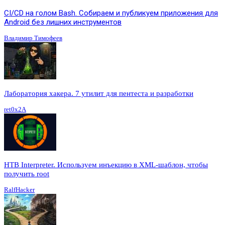
CI/CD на голом Bash. Собираем и публикуем приложения для
Android без лишних инструментов
Владимир Тимофеев
Лаборатория хакера. 7 утилит для пентеста и разработки
ret0x2A
HTB Interpreter. Используем инъекцию в XML-шаблон, чтобы
получить root
RalfHacker