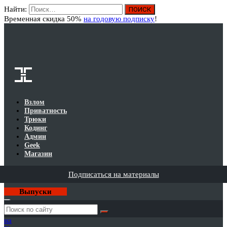
Найти:
Вход
Временная скидка 50%
на годовую подписку
!
Взлом
Приватность
Трюки
Кодинг
Админ
Geek
Магазин
Подписаться на материалы
Выпуски
Годовая
подписка
на