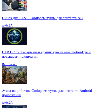
Пинок для REST. Собираем тулзы для пентеста API
ret0x2A
HTB CCTV. Раскрываем админскую панель motionEye и
повышаем привилегии
RalfHacker
Атака на роботов. Собираем тулзы для пентеста Android-
приложений
ret0x2A