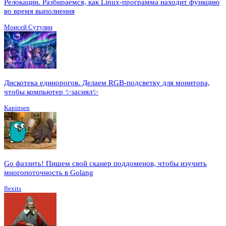
Релокации. Разбираемся, как Linux-программа находит функцию
во время выполнения
Моисей Сутулин
Дискотека единорогов. Делаем RGB-подсветку для монитора,
чтобы компьютер ✨засиял✨
Kapinsen
Go фаззить! Пишем свой сканер поддоменов, чтобы изучить
многопоточность в Golang
flexits