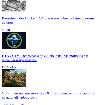
Контейнер без Docker. Собираем контейнер в Linux своими
руками
M0xR
HTB CCTV. Раскрываем админскую панель motionEye и
повышаем привилегии
RalfHacker
Observium против зоопарка ОС. Настраиваем мониторинг в
домашней лаборатории
Cath_Ars_IS_785