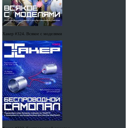
Хакер #324. Всякое с моделями