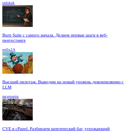
infokek
Burp Suite с самого начала. Делаем первые шаги в веб-
пентестинге
ret0x2A
Высший пилотаж. Выводим на новый уровень декомпиляцию с
LLM
mr.grogrig
CVE в cPanel. Разбираем критический баг, угрожающий