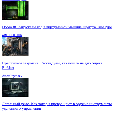
Doom.ttf. Запускаем код в виртуальной машине шрифта TrueType
4RH1T3CT0R
Преступное закрытие. Расследуем, как пошла на дно биржа
BitMart
ArtemIrgebaev
Легальный ужас. Как хакеры превращают в оружие инструменты
удаленного управления