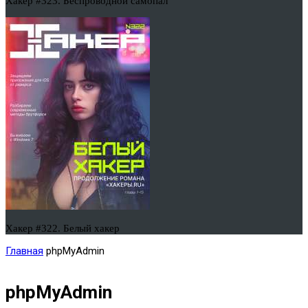
Хакер #323. Беспроводной самопал
Хакер #322. Белый хакер
Главная
phpMyAdmin
phpMyAdmin