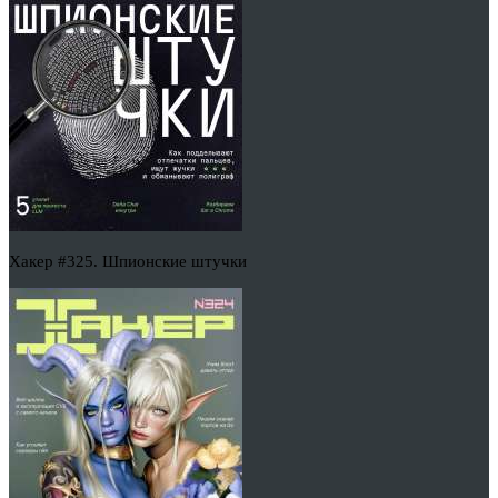
Хакер #325. Шпионские штучки