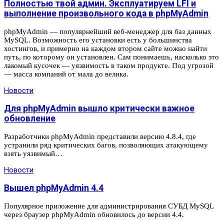
Полностью твой админ. Эксплуатируем LFI и
выполнение произвольного кода в phpMyAdmin
phpMyAdmin — популярнейший веб-менеджер для баз данных
MySQL. Возможность его установки есть у большинства
хостингов, и примерно на каждом втором сайте можно найти
путь, по которому он установлен. Сам понимаешь, насколько это
лакомый кусочек — уязвимость в таком продукте. Под угрозой
— масса компаний от мала до велика.
Новости
Для phpMyAdmin вышло критически важное
обновление
Разработчики phpMyAdmin представили версию 4.8.4, где
устранили ряд критических багов, позволяющих атакующему
взять уязвимый…
Новости
Вышел phpMyAdmin 4.4
Популярное приложение для администрирования СУБД MySQL
через браузер phpMyAdmin обновилось до версии 4.4.