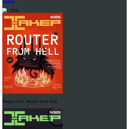
Хакер
-50%
Хакер #326. Router from Hell