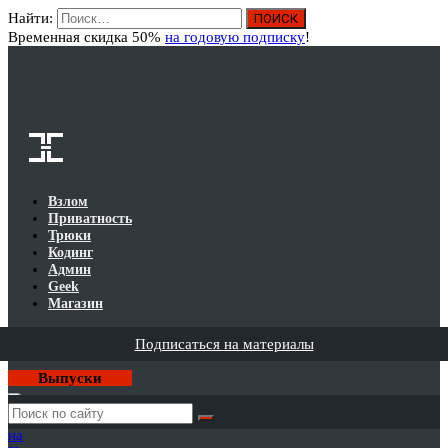
Найти:
Вход
Временная скидка 50%
на годовую подписку
!
Взлом
Приватность
Трюки
Кодинг
Админ
Geek
Магазин
Подписаться на материалы
Выпуски
Годовая
подписка
на