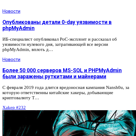
Новости
Опубликованы детали 0-day уязвимости в
phpMyAdmin
ИБ-специалист опубликовал PoC-эксплоит и рассказал об
уязвимости нулевого дня, затрагивающей все версии
phpMyAdmin, вплоть д…
Новости
Более 50 000 серверов MS-SQL и PHPMyAdmin
были заражены руткитами и майнерами
С февраля 2019 года длится вредоносная кампания Nansh0u, за
которую ответственны китайские хакеры, добывающие
криптовалюту T…
Xakep #232