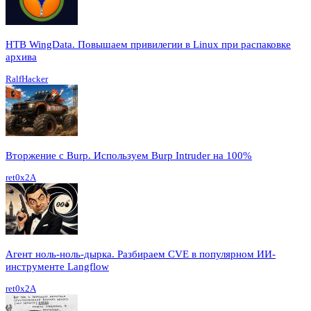
HTB WingData. Повышаем привилегии в Linux при распаковке
архива
RalfHacker
Вторжение с Burp. Используем Burp Intruder на 100%
ret0x2A
Агент ноль-ноль-дырка. Разбираем CVE в популярном ИИ-
инструменте Langflow
ret0x2A