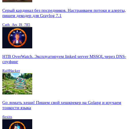
Серый кардинал без посредников. Настраиваем потоки и алерты,
пишем декодер для Graylog 7.1
Cath_Ars_IS_785
HTB OverWatch. Эксплуатируем linked server MSSQL через DNS-
спуфинг
RalfHacker
Go ломать хеши! Пишем свой хешкрекер на Golang и изучаем
тонкости языка
flexits