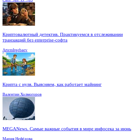
Криптовалютный детектив. Практикуемся в отслеживании
транзакций без enterprise-софта
ArtemIrgebaev
Крипта с нуля. Выясняем, как работает майнинг
Валентин Холмогоров
MEGANews. Cамые важные события в мире инфосека за июнь
Мария Нефёдова