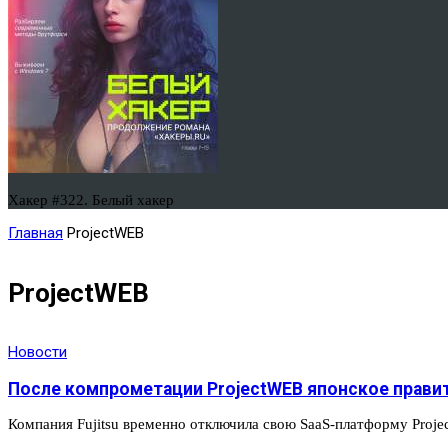
Хакер #322. Белый хакер
Главная
ProjectWEB
ProjectWEB
Новости
После компрометации ProjectWEB японское прави
Компания Fujitsu временно отключила свою SaaS-платформу Proje