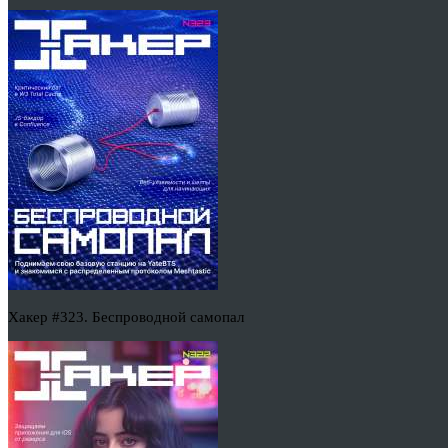
Хакер #323. Беспроводной самопал