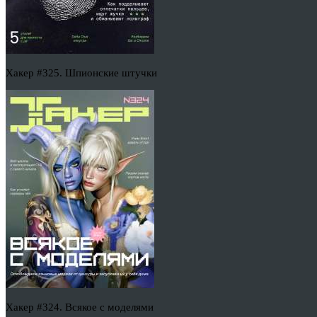
Хакер #325. Шпионские штучки
Хакер #324. Всякое с моделями