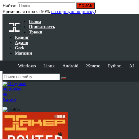
Найти:
Временная скидка 50%
на годовую подписку
!
Взлом
Приватность
Трюки
Кодинг
Админ
Geek
Магазин
Windows
Linux
Android
Железо
Python
AI
Годовая
подписка
на
Хакер
-50%