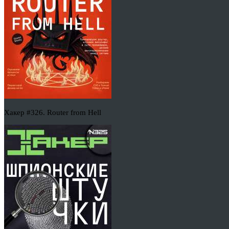
Хакер #326. Router from Hell