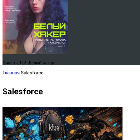
Хакер #322. Белый хакер
Главная
Salesforce
Salesforce