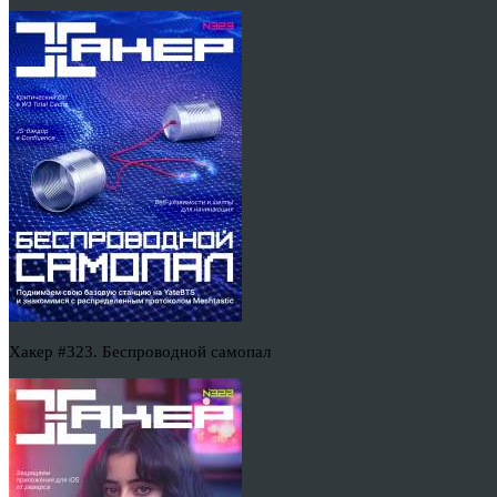
Хакер #323. Беспроводной самопал