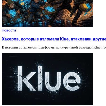
Новости
Хакеров, которые взломали Klue, атаковали други
В истории со взломом платформы конкурентной разведки Klue пр