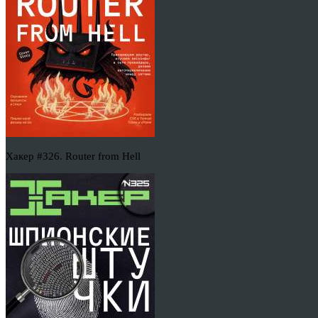
Хакер #326. Router from Hell