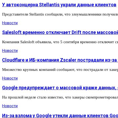
У автоконцерна Stellantis украли данные клиентов
Представители Stellantis сообщили, что злоумышленники получил
Новости
Salesloft временно отключает Drift после массов
Компания Salesloft объявила, что 5 сентября временно отключит с
Новости
Cloudflare и ИБ-компания Zscaler пострадали из-за а
Множество крупных компаний сообщают, что пострадали от хакерск
Новости
Google предупреждает о массовой краже данных, с
На прошлой неделе стало известно, что хакеры скомпрометировал
Новости
Из-за взлома у Google утекли данные клиентов Goo