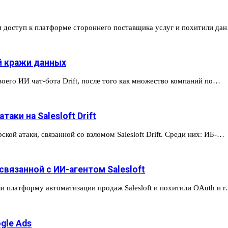
и доступ к платформе стороннего поставщика услуг и похитили да
ой кражи данных
воего ИИ чат-бота Drift, после того как множество компаний по…
таки на Salesloft Drift
ой атаки, связанной со взломом Salesloft Drift. Среди них: ИБ-…
вязанной с ИИ-агентом Salesloft
и платформу автоматизации продаж Salesloft и похитили OAuth и 
gle Ads