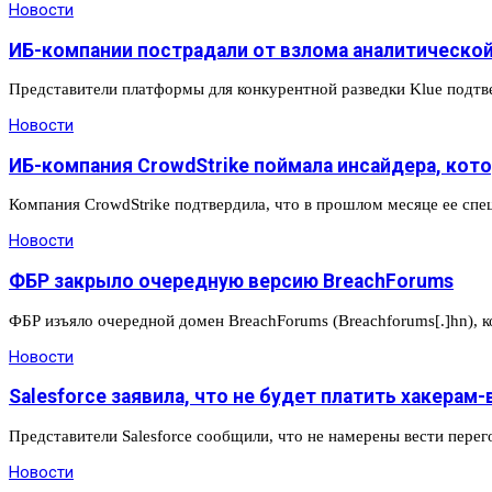
Новости
ИБ-компании пострадали от взлома аналитическо
Представители платформы для конкурентной разведки Klue подт
Новости
ИБ-компания CrowdStrike поймала инсайдера, кот
Компания CrowdStrike подтвердила, что в прошлом месяце ее спе
Новости
ФБР закрыло очередную версию BreachForums
ФБР изъяло очередной домен BreachForums (Breachforums[.]hn), 
Новости
Salesforce заявила, что не будет платить хакера
Представители Salesforce сообщили, что не намерены вести пере
Новости