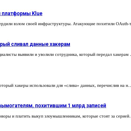
й платформы Klue
вердили взлом своей инфраструктуры. Атакующие похитили OAuth
орый сливал данные хакерам
циалисты выявили и уволили сотрудника, который передал хакерам
который хакеры использовали для «слива» данных, перечислив на н
м-вымогателям, похитившим 1 млрд записей
говоры и платить выкуп злоумышленникам, которые стоят за серие