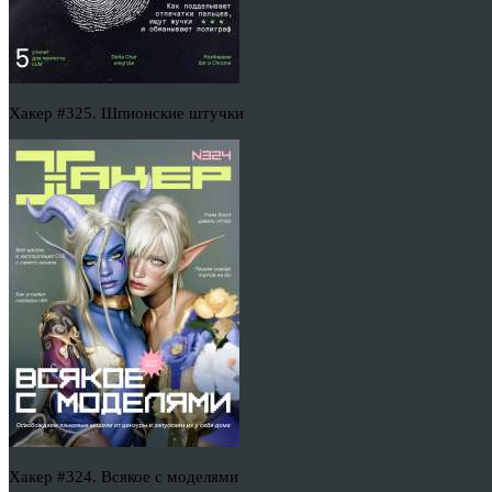
Хакер #325. Шпионские штучки
Хакер #324. Всякое с моделями