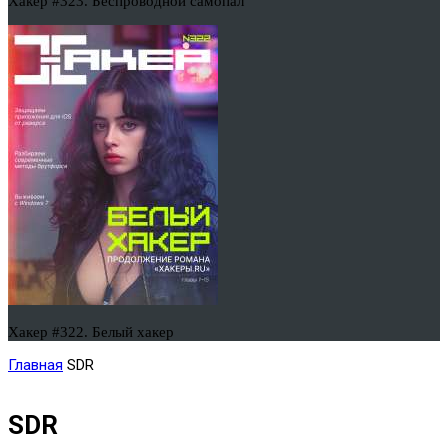
Хакер #323. Беспроводной самопал
Хакер #322. Белый хакер
Главная
SDR
SDR