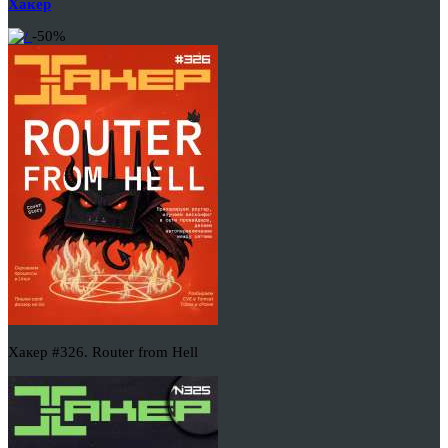
Хакер
-50%
Хакер #326. Router from Hell