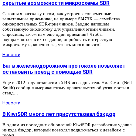
скрытые возможности микросхемы SDR
Сегодня я расскажу о том, как устроены современные
вещательные приемники, на примере SI473X — семейства
однокристальных SDR-приемников. Заодно напишем
собственную библиотеку для управления этими чипами.
Спросишь, зачем нам еще один приемник? Чтобы
поупражняться в их создании, опробовать интересную
микросхему и, конечно же, узнать много нового!
Новости
Баг в железнодорожном протоколе позволяет
остановить поезд с помощью SDR
Еще в 2012 году независимый ИБ-исследователь Нил Смит (Neil
Smith) сообщил американскому правительству об уязвимости в
станд…
Новости
В KiwiSDR много лет присутствовал бэкдор
В одном из последних обновлений KiwiSDR разработчик удалил
из кода бэкдор, который позволял подключаться к девайсам с
root-п…