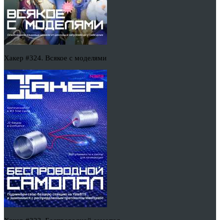
Хакер #324. Всякое с моделями