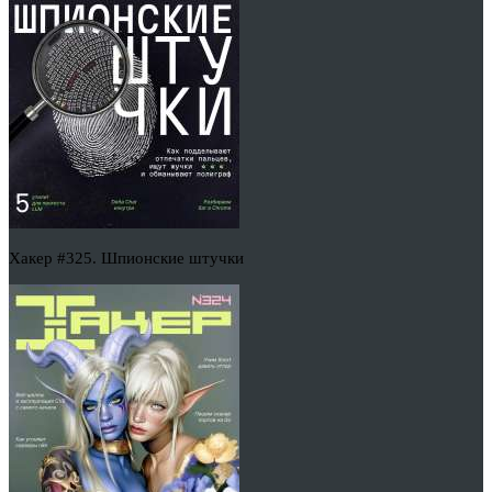
Хакер #325. Шпионские штучки