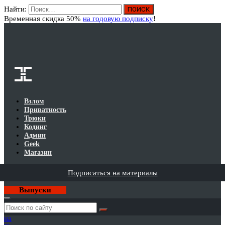
Найти:
Вход
Временная скидка 50%
на годовую подписку
!
Взлом
Приватность
Трюки
Кодинг
Админ
Geek
Магазин
Подписаться на материалы
Выпуски
Годовая
подписка
на