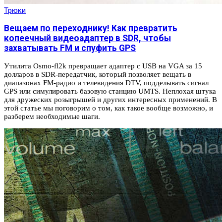
Трюки
Вещаем по переходнику! Как превратить
копеечный видеоадаптер в SDR, чтобы
захватывать FM и спуфить GPS
Утилита Osmo-fl2k превращает адаптер с USB на VGA за 15
долларов в SDR-передатчик, который позволяет вещать в
диапазонах FM-радио и телевидения DTV, подделывать сигнал
GPS или симулировать базовую станцию UMTS. Неплохая штука
для дружеских розыгрышей и других интересных применений. В
этой статье мы поговорим о том, как такое вообще возможно, и
разберем необходимые шаги.