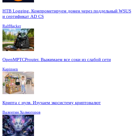
HTB Logging. Компрометируем домен через поддельный WSUS
и сертификат AD CS
RalfHacker
OpenMPTCProuter. Выжимаем все соки из слабой сети
Kapinsen
Крипта с нуля. Изучаем экосистему криптовалют
Валентин Холмогоров