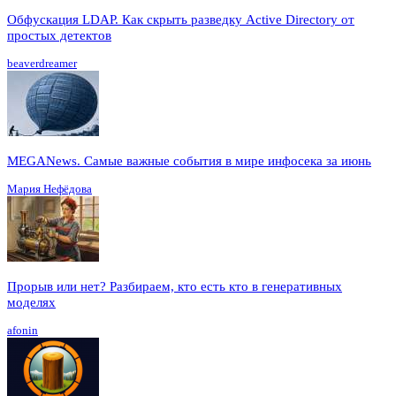
Обфускация LDAP. Как скрыть разведку Active Directory от
простых детектов
beaverdreamer
MEGANews. Cамые важные события в мире инфосека за июнь
Мария Нефёдова
Прорыв или нет? Разбираем, кто есть кто в генеративных
моделях
afonin