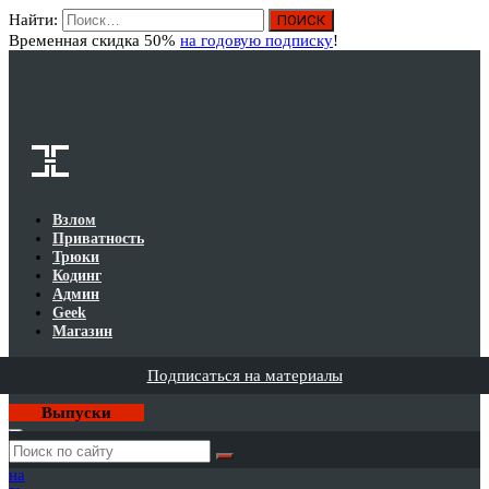
Найти:
Вход
Временная скидка 50%
на годовую подписку
!
Взлом
Приватность
Трюки
Кодинг
Админ
Geek
Магазин
Подписаться на материалы
Выпуски
Годовая
подписка
на