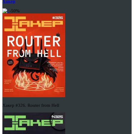
Хакер
-50%
Хакер #326. Router from Hell