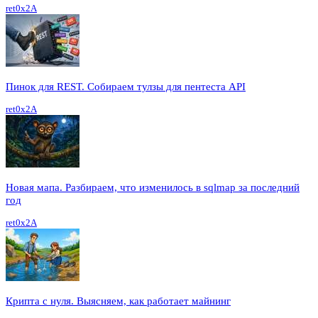
ret0x2A
Пинок для REST. Собираем тулзы для пентеста API
ret0x2A
Новая мапа. Разбираем, что изменилось в sqlmap за последний
год
ret0x2A
Крипта с нуля. Выясняем, как работает майнинг