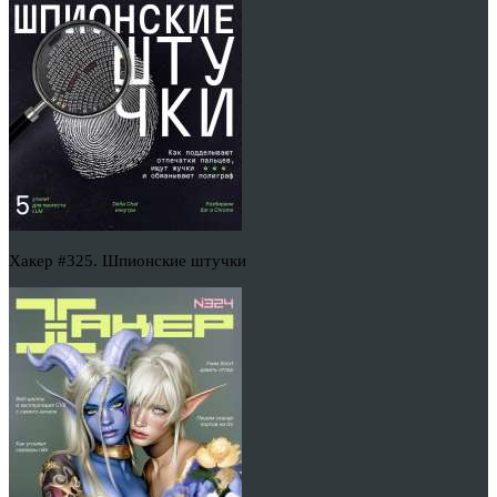
Хакер #325. Шпионские штучки