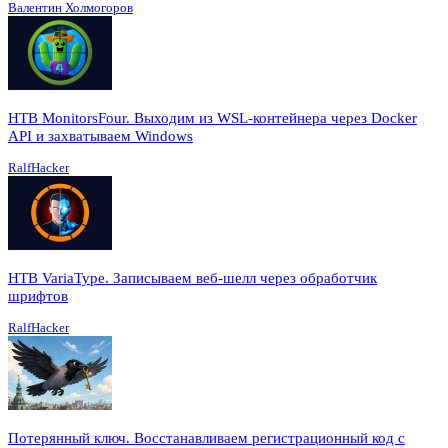
Валентин Холмогоров
HTB MonitorsFour. Выходим из WSL-контейнера через Docker
API и захватываем Windows
RalfHacker
HTB VariaType. Записываем веб-шелл через обработчик
шрифтов
RalfHacker
Потерянный ключ. Восстанавливаем регистрационный код с