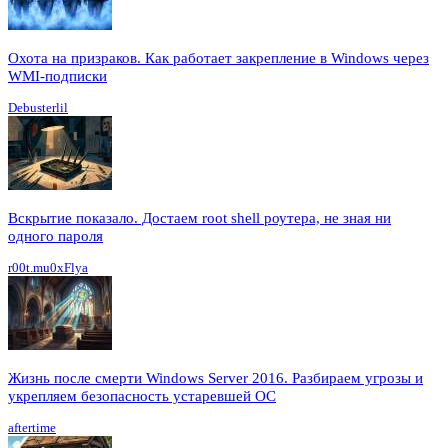
Охота на призраков. Как работает закрепление в Windows через
WMI-подписки
Debusterlil
Вскрытие показало. Достаем root shell роутера, не зная ни
одного пароля
r00t.mu0xFlya
Жизнь после смерти Windows Server 2016. Разбираем угрозы и
укрепляем безопасность устаревшей ОС
aftertime