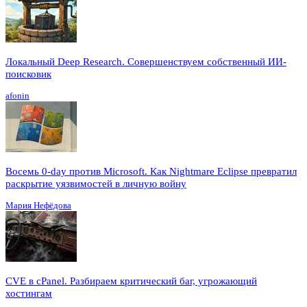
Локальный Deep Research. Совершенствуем собственный ИИ-
поисковик
afonin
Восемь 0-day против Microsoft. Как Nightmare Eclipse превратил
раскрытие уязвимостей в личную войну
Мария Нефёдова
CVE в cPanel. Разбираем критический баг, угрожающий
хостингам