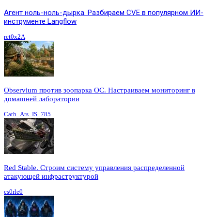
Агент ноль-ноль-дырка. Разбираем CVE в популярном ИИ-
инструменте Langflow
ret0x2A
Observium против зоопарка ОС. Настраиваем мониторинг в
домашней лаборатории
Cath_Ars_IS_785
Red Stable. Строим систему управления распределенной
атакующей инфраструктурой
es0rle0