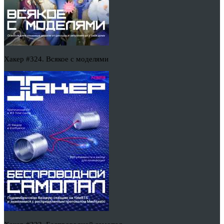
Хакер #324. Всякое с моделями