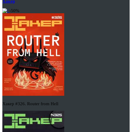
Хакер
-50%
Хакер #326. Router from Hell