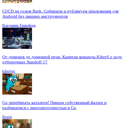
CI/CD на голом Bash. Собираем и публикуем приложения для
Android без лишних инструментов
Владимир Тимофеев
От доменов до доменной печи. Капитан команды KiberS о ходе
отборочных Standoff 17
kiberjen
Go перебирать каталоги! Пишем собственный фаззер и
разбираемся с многопоточностью в Go
flexits