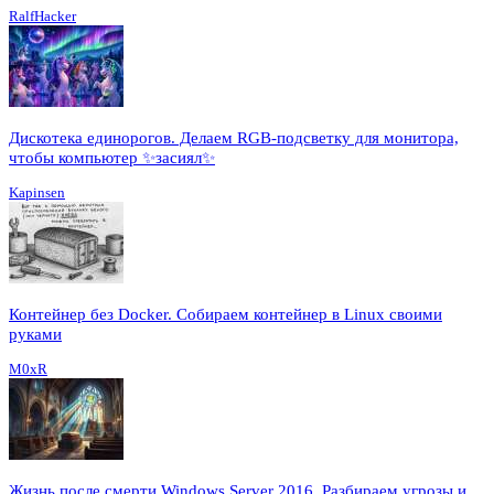
RalfHacker
Дискотека единорогов. Делаем RGB-подсветку для монитора,
чтобы компьютер ✨засиял✨
Kapinsen
Контейнер без Docker. Собираем контейнер в Linux своими
руками
M0xR
Жизнь после смерти Windows Server 2016. Разбираем угрозы и