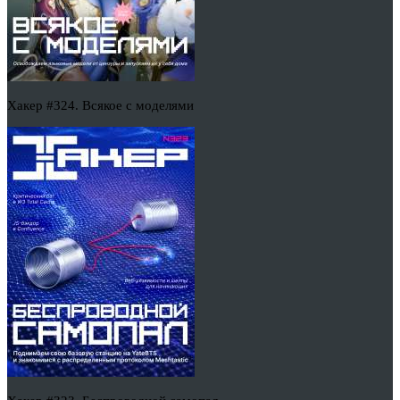
Хакер #324. Всякое с моделями