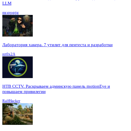
LLM
mr.grogrig
Лаборатория хакера. 7 утилит для пентеста и разработки
ret0x2A
HTB CCTV. Раскрываем админскую панель motionEye и
повышаем привилегии
RalfHacker