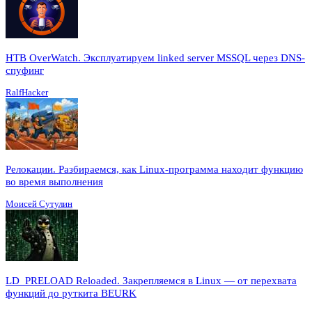
HTB OverWatch. Эксплуатируем linked server MSSQL через DNS-
спуфинг
RalfHacker
Релокации. Разбираемся, как Linux-программа находит функцию
во время выполнения
Моисей Сутулин
LD_PRELOAD Reloaded. Закрепляемся в Linux — от перехвата
функций до руткита BEURK