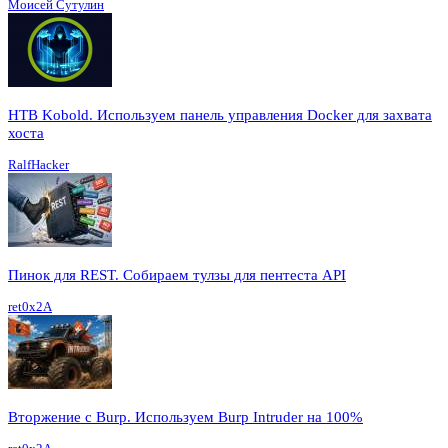
Моисей Сутулин
HTB Kobold. Используем панель управления Docker для захвата
хоста
RalfHacker
Пинок для REST. Собираем тулзы для пентеста API
ret0x2A
Вторжение с Burp. Используем Burp Intruder на 100%