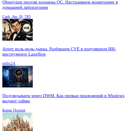
Observium против зоопарка ОС. Настраиваем мониторинг в
домашней лаборатории
Cath_Ars_IS_785
Агент ноль-ноль-дырка. Разбираем CVE в популярном ИИ-
инструменте Langflow
ret0x2A
Подглядываем через DWM. Как превью приложений в Windows
выдают тайны
Борис Осепов