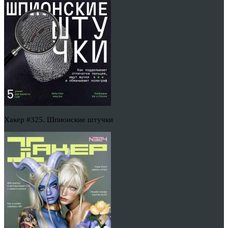
Хакер #325. Шпионские штучки