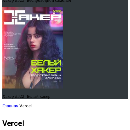
Хакер #323. Беспроводной самопал
Хакер #322. Белый хакер
Главная
Vercel
Vercel