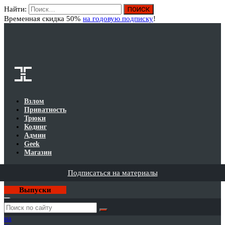
Найти:
Вход
Временная скидка 50%
на годовую подписку
!
Взлом
Приватность
Трюки
Кодинг
Админ
Geek
Магазин
Подписаться на материалы
Выпуски
Годовая
подписка
на