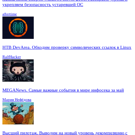
укрепляем безопасность устаревшей ОС
aftertime
HTB DevArea. Обходим проверку символических ссылок в Linux
RalfHacker
MEGANews. Cамые важные события в мире инфосека за май
Мария Нефёдова
Высший пилотаж. Выводим на новый уровень декомпиляцию с