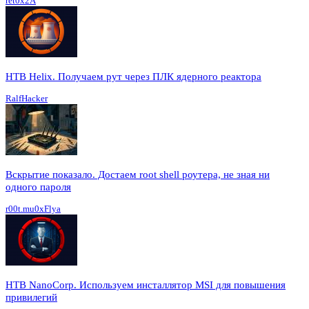
ret0x2A
HTB Helix. Получаем рут через ПЛК ядерного реактора
RalfHacker
Вскрытие показало. Достаем root shell роутера, не зная ни
одного пароля
r00t.mu0xFlya
HTB NanoCorp. Используем инсталлятор MSI для повышения
привилегий