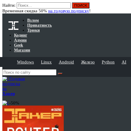
Найти:
Временная скидка 50%
на годовую подписку
!
Взлом
Приватность
Трюки
Кодинг
Админ
Geek
Магазин
Windows
Linux
Android
Железо
Python
AI
Годовая
подписка
на
Хакер
-50%