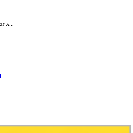
ржат A…
d
ес…
 …