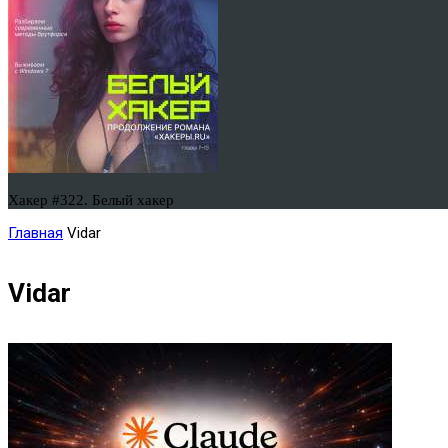
Хакер #322. Белый хакер
Главная
Vidar
Vidar