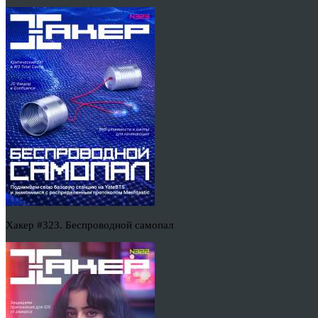
Хакер #323. Беспроводной самопал