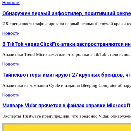
Новости
Обнаружен первый инфостилер, похитивший секре
ИБ-специалисты зафиксировали первый реальный случай кражи 
Новости
В TikTok через ClickFix-атаки распространяются 
Аналитики Trend Micro заметили, что ролики в TikTok стали испо
Новости
Тайпсквоттеры имитируют 27 крупных брендов, чт
Аналитики из компании Cyble и издания Bleeping Computer обна
Новости
Малварь Vidar прячется в файлах справки Microsoft
Эксперты Trustwave предупредили, что вредонос Vidar, обнаруже