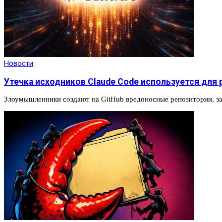
Новости
Утечка исходников Claude Code используется для
Злоумышленники создают на GitHub вредоносные репозитории, з