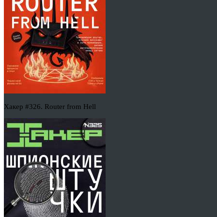
Хакер #326. Router from Hell