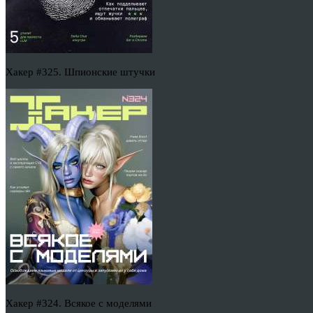
Хакер #325. Шпионские штучки
Хакер #324. Всякое с моделями