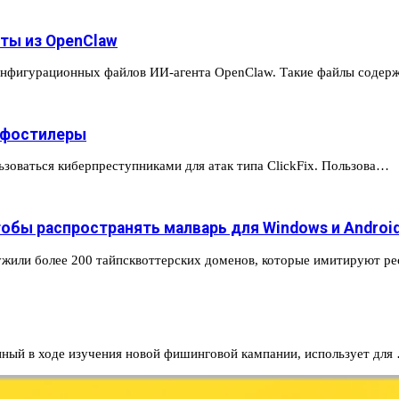
ты из OpenClaw
конфигурационных файлов ИИ-агента OpenClaw. Такие файлы соде
инфостилеры
льзоваться киберпреступниками для атак типа ClickFix. Пользова…
обы распространять малварь для Windows и Androi
ружили более 200 тайпсквоттерских доменов, которые имитируют р
нный в ходе изучения новой фишинговой кампании, использует для