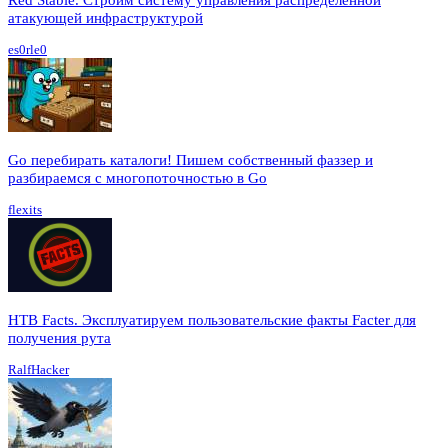
атакующей инфраструктурой
es0rle0
Go перебирать каталоги! Пишем собственный фаззер и
разбираемся с многопоточностью в Go
flexits
HTB Facts. Эксплуатируем пользовательские факты Facter для
получения рута
RalfHacker