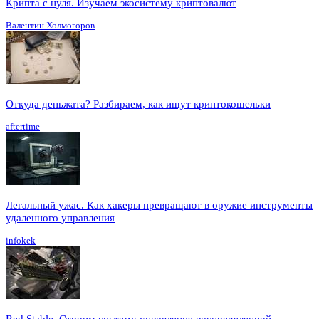
Крипта с нуля. Изучаем экосистему криптовалют
Валентин Холмогоров
Откуда деньжата? Разбираем, как ищут криптокошельки
aftertime
Легальный ужас. Как хакеры превращают в оружие инструменты
удаленного управления
infokek
Red Stable. Строим систему управления распределенной