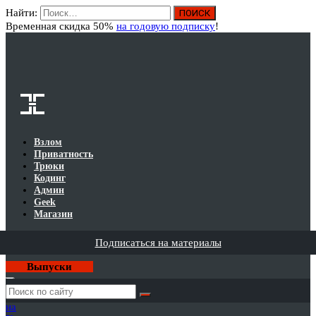
Найти:
Вход
Временная скидка 50%
на годовую подписку
!
Взлом
Приватность
Трюки
Кодинг
Админ
Geek
Магазин
Подписаться на материалы
Выпуски
Годовая
подписка
на