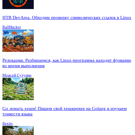
HTB DevArea. Обходим проверку символических ссылок в Linux
RalfHacker
Релокации. Разбираемся, как Linux-программа находит функцию
во время выполнения
Моисей Сутулин
Go ломать хеши! Пишем свой хешкрекер на Golang и изучаем
тонкости языка
flexits