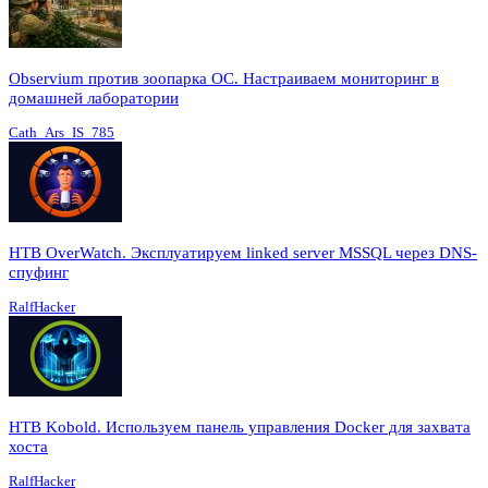
Observium против зоопарка ОС. Настраиваем мониторинг в
домашней лаборатории
Cath_Ars_IS_785
HTB OverWatch. Эксплуатируем linked server MSSQL через DNS-
спуфинг
RalfHacker
HTB Kobold. Используем панель управления Docker для захвата
хоста
RalfHacker