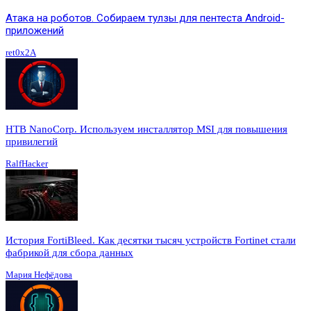
Атака на роботов. Собираем тулзы для пентеста Android-
приложений
ret0x2A
HTB NanoCorp. Используем инсталлятор MSI для повышения
привилегий
RalfHacker
История FortiBleed. Как десятки тысяч устройств Fortinet стали
фабрикой для сбора данных
Мария Нефёдова