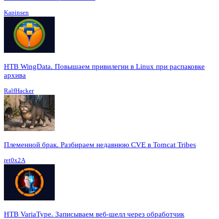
Kapinsen
HTB WingData. Повышаем привилегии в Linux при распаковке
архива
RalfHacker
Племенной брак. Разбираем недавнюю CVE в Tomcat Tribes
ret0x2A
HTB VariaType. Записываем веб-шелл через обработчик