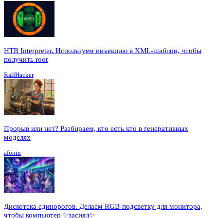
HTB Interpreter. Используем инъекцию в XML-шаблон, чтобы
получить root
RalfHacker
Прорыв или нет? Разбираем, кто есть кто в генеративных
моделях
afonin
Дискотека единорогов. Делаем RGB-подсветку для монитора,
чтобы компьютер ✨засиял✨