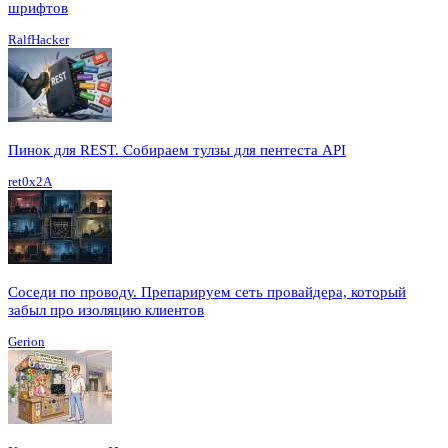
шрифтов
RalfHacker
Пинок для REST. Собираем тулзы для пентеста API
ret0x2A
Соседи по проводу. Препарируем сеть провайдера, который
забыл про изоляцию клиентов
Gerion