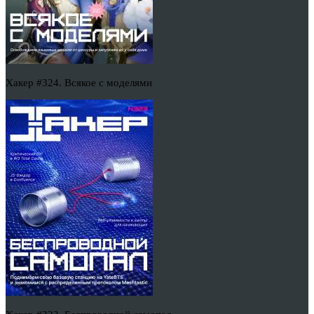
Хакер #324. Всякое с моделями