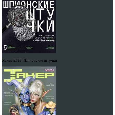
Хакер #325. Шпионские штучки