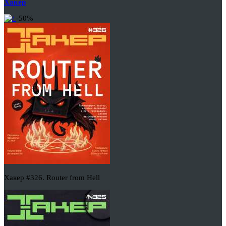
Хакер
-50%
Хакер #326. Router from Hell