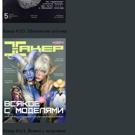
Хакер #325. Шпионские штучки
Хакер #324. Всякое с моделями