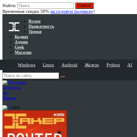
Найти:
Временная скидка 50%
на годовую подписку
!
Взлом
Приватность
Трюки
Кодинг
Админ
Geek
Магазин
Windows
Linux
Android
Железо
Python
AI
Годовая
подписка
на
Хакер
-50%