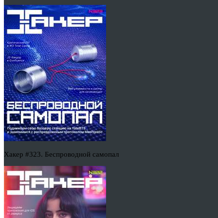
Хакер #323. Беспроводной самопал