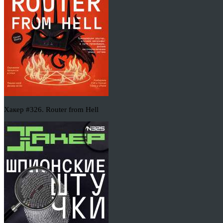
Хакер #326. Router from Hell