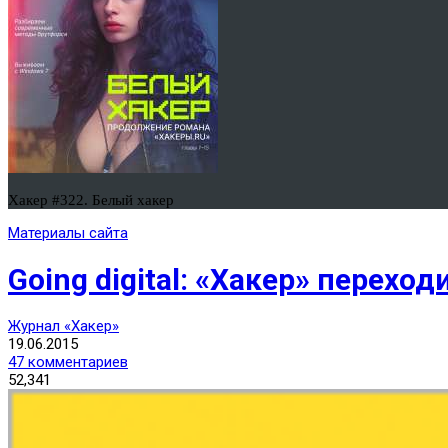
Хакер #322. Белый хакер
Материалы сайта
Going digital: «Хакер» переход
Журнал «Хакер»
19.06.2015
47 комментариев
52,341