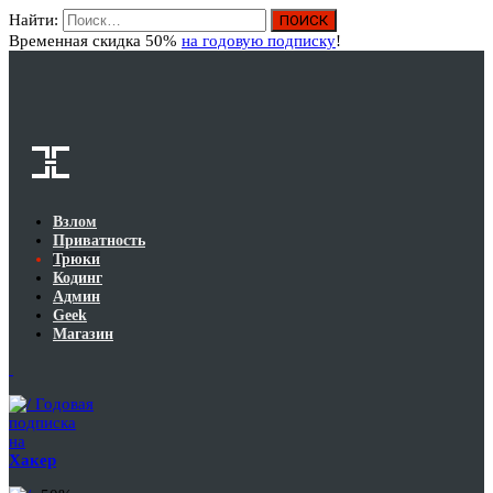
Найти:
Вход
Временная скидка 50%
на годовую подписку
!
Взлом
Приватность
Трюки
Кодинг
Админ
Geek
Магазин
Годовая
подписка
на
Хакер