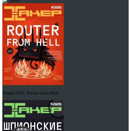
-50%
Хакер #326. Router from Hell