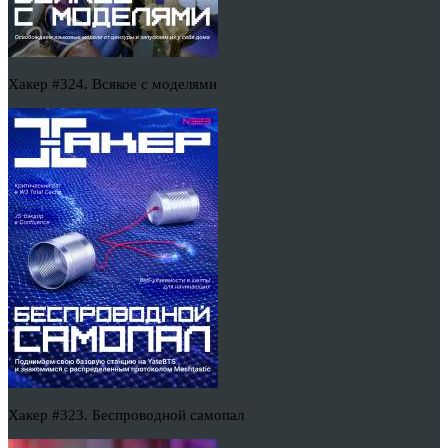
Хакер #324. Всякое с моделями
Хакер #323. Беспроводной самопал