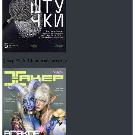
Хакер #325. Шпионские штучки