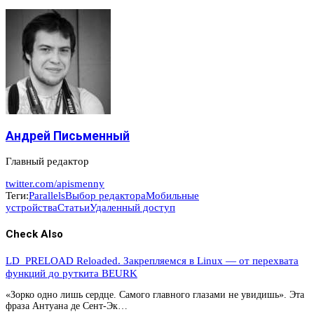
Андрей Письменный
Главный редактор
twitter.com/apismenny
Теги:
Parallels
Выбор редактора
Мобильные
устройства
Статьи
Удаленный доступ
Check Also
LD_PRELOAD Reloaded. Закрепляемся в Linux — от перехвата
функций до руткита BEURK
«Зорко одно лишь сердце. Самого главного глазами не увидишь». Эта
фраза Антуана де Сент-Эк…