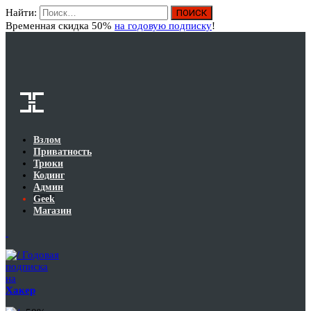
Найти:
Вход
Временная скидка 50%
на годовую подписку
!
Взлом
Приватность
Трюки
Кодинг
Админ
Geek
Магазин
Годовая
подписка
на
Хакер