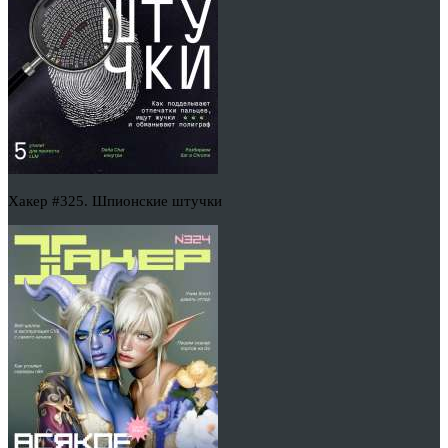
Хакер #325. Шпионские штучки