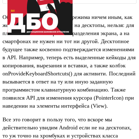
Объяснить наличие данного режима ничем иным, как
желанием перенести систему на десктопы, нельзя: для
планшетов хватит и режима разделения экрана, а на
смартфонах не нужен ни тот ни другой. Десктопное
будущее также косвенно подтверждается изменениями
в API. Например, теперь есть выделенные кейкоды для
копирования, вырезания и вставки, а также колбэк
onProvideKeyboardShortcuts() для активити. Последний
вызывается в ответ на ту или иную заданную
программистом клавиатурную комбинацию. Также
появился API для изменения курсора (PointerIcon) при
наведении на элементы интерфейса (View).
Все это говорит в пользу того, что вскоре мы
действительно увидим Android если не на десктопах,
то уж точно на хромбуках и устройствах класса