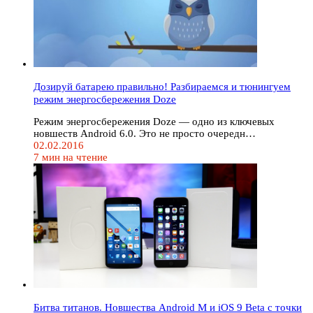
Дозируй батарею правильно! Разбираемся и тюнингуем
режим энергосбережения Doze
Режим энергосбережения Doze — одно из ключевых
новшеств Android 6.0. Это не просто очередн…
02.02.2016
7 мин на чтение
Битва титанов. Новшества Android M и iOS 9 Beta с точки