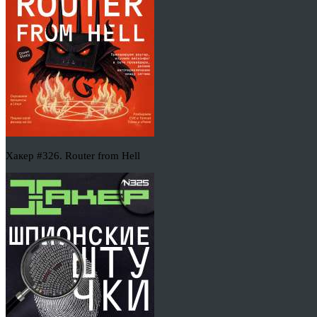
Хакер #326. Router from Hell