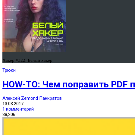
Хакер #322. Белый хакер
Трюки
HOW-TO: Чем поправить PDF 
Алексей Zemond Панкратов
13.03.2017
1 комментарий
38,206