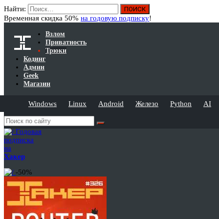
Найти:
Временная скидка 50%
на годовую подписку
!
Взлом
Приватность
Трюки
Кодинг
Админ
Geek
Магазин
Windows
Linux
Android
Железо
Python
AI
Годовая
подписка
на
Хакер
-50%