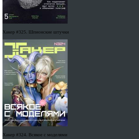
Хакер #325. Шпионские штучки
Хакер #324. Всякое с моделями