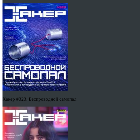
Хакер #323. Беспроводной самопал