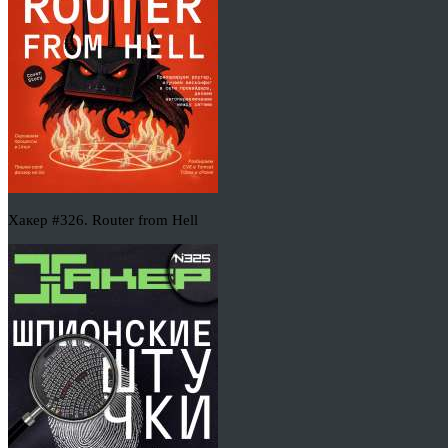
Хакер #326. Router from Hell