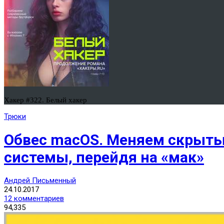
Хакер #322. Белый хакер
Трюки
Обвес macOS. Меняем скрытые
системы, перейдя на «мак»
Андрей Письменный
24.10.2017
12 комментариев
94,335