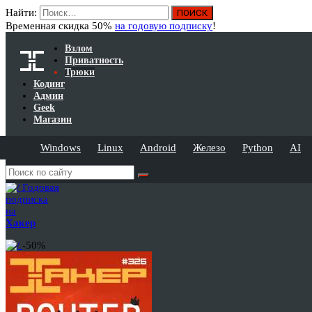
Найти:
Временная скидка 50%
на годовую подписку
!
Взлом
Приватность
Трюки
Кодинг
Админ
Geek
Магазин
Windows
Linux
Android
Железо
Python
AI
Годовая
подписка
на
Хакер
-50%