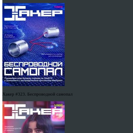
Хакер #323. Беспроводной самопал