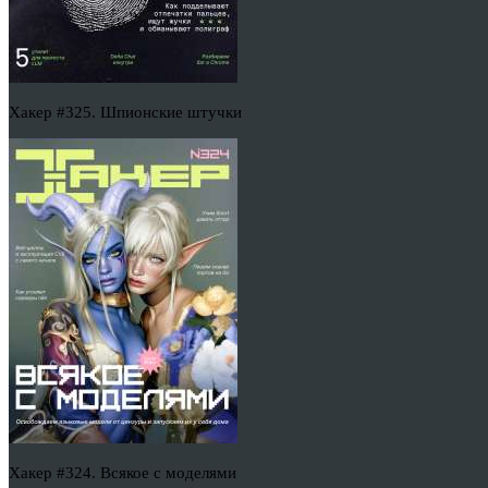
Хакер #325. Шпионские штучки
Хакер #324. Всякое с моделями