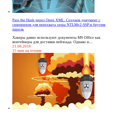
Pass the Hash через Open XML. Создаем документ с
сюрпризом для перехвата хеша NTLMv2-SSP и брутим
пароль
Хакеры давно используют документы MS Office как
контейнеры для доставки пейлоада. Однако н…
21.08.2018
15 мин на чтение