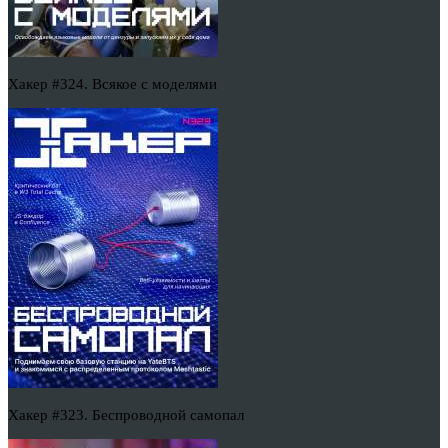
Хакер #324. Всякое с моделями
Хакер #323. Беспроводной самопал