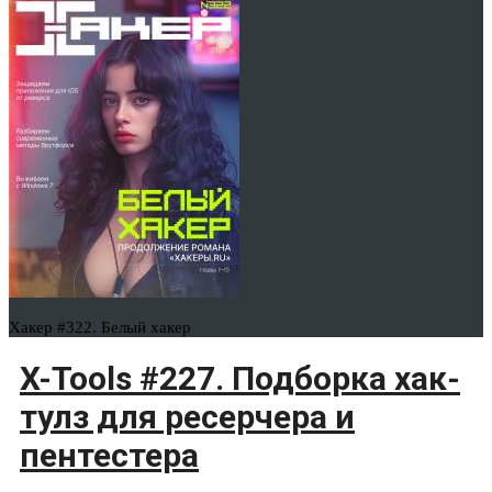
Хакер #322. Белый хакер
X-Tools #227. Подборка хак-
тулз для ресерчера и
пентестера