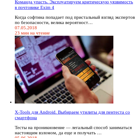
Команда упасть. Эксплуатируем критическую уязвимость
в почтовике Exim 4
Когда софтина попадает под пристальный взгляд экспертов
по безопасности, велика вероятност…
07.05.2018
23 мин на чтение
X-Tools для Android. Выбираем утилиты для пентеста со
смартфона
Тесты на проникновение — легальный способ заниматься
настоящим взломом, да еще и получать …