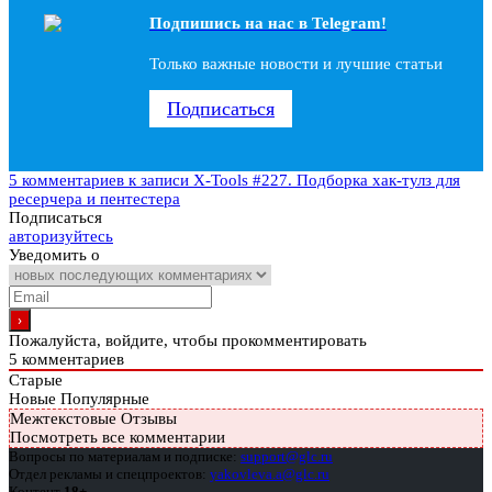
Подпишись на наc в Telegram!
Только важные новости и лучшие статьи
Подписаться
5 комментариев
к записи X-Tools #227. Подборка хак-тулз для
ресерчера и пентестера
Подписаться
авторизуйтесь
Уведомить о
Пожалуйста, войдите, чтобы прокомментировать
5
комментариев
Старые
Новые
Популярные
Межтекстовые Отзывы
Посмотреть все комментарии
Вопросы по материалам и подписке:
support@glc.ru
Отдел рекламы и спецпроектов:
yakovleva.a@glc.ru
Контент
18+