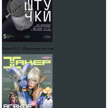
Хакер #325. Шпионские штучки