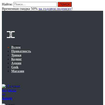
Найти:
Вход
Временная скидка 50%
на годовую подписку
!
Взлом
Приватность
Трюки
Кодинг
Админ
Geek
Магазин
Годовая
подписка
на
Хакер