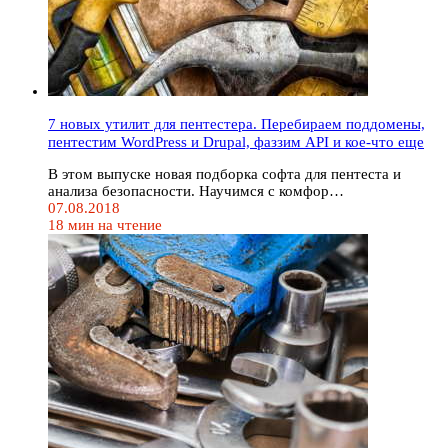
7 новых утилит для пентестера. Перебираем поддомены,
пентестим WordPress и Drupal, фаззим API и кое-что еще
В этом выпуске новая подборка софта для пентеста и
анализа безопасности. Научимся с комфор…
07.08.2018
18 мин на чтение