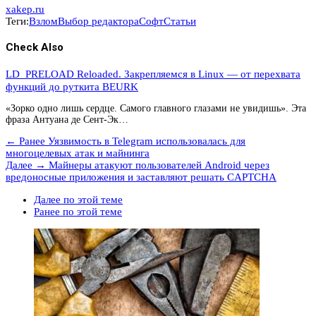
xakep.ru
Теги:
Взлом
Выбор редактора
Софт
Статьи
Check Also
LD_PRELOAD Reloaded. Закрепляемся в Linux — от перехвата
функций до руткита BEURK
«Зорко одно лишь сердце. Самого главного глазами не увидишь». Эта
фраза Антуана де Сент-Эк…
← Ранее
Уязвимость в Telegram использовалась для
многоцелевых атак и майнинга
Далее →
Майнеры атакуют пользователей Android через
вредоносные приложения и заставляют решать CAPTCHA
Далее по этой теме
Ранее по этой теме