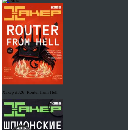
-50%
Хакер #326. Router from Hell