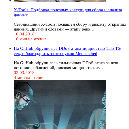
X-Tools. Подборка полезных хактулз для сбора и анализа
данных
Сегодняшний X-Tools посвящен сбору и анализу открытых
данных. Другими словами — этапу реко…
10.04.2018
16 мин на чтение
На GitHub обрушилась DDoS-атака мощностью 1,35 Тб/
сек, и благодарить за это нужно Memcached
На GitHub обрушилась сильнейшая DDoS-атака за всю
историю наблюдений, пиковая мощность кот…
02.03.2018
4 мин на чтение