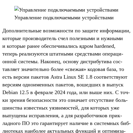
Уп­равле­ние под­клю­чаемы­ми устрой­ства­ми
До­пол­нитель­ные воз­можнос­ти по защите информа­ции,
которые про­изво­дитель счел полез­ными и нуж­ными
и которые ранее обес­печива­лись ядром hardened,
теперь реали­зуют­ся штат­ными средс­тва­ми опе­раци­
онной сис­темы. Наконец, осно­ву дис­три­бути­ва сос­
тавля­ет зна­читель­но более «све­жая» кодовая база, то
есть вер­сии пакетов Astra Linux SE 1.8 соот­ветс­тву­ют
вер­сиям одно­имен­ных пакетов, вошед­ших в выпуск
Debian 12.5 в фев­рале 2024 года, или выше них. С точ­
ки зре­ния безопас­ности это озна­чает отсутс­твие боль­
шинс­тва извес­тных уяз­вимос­тей, для которых уже
выпуще­ны исправ­ления, а для раз­работ­чиков прик­
ладно­го ПО это гаран­тиру­ет наличие в сис­темных биб­
лиоте­ках наибо­лее акту­аль­ных фун­кций и опти­миза­