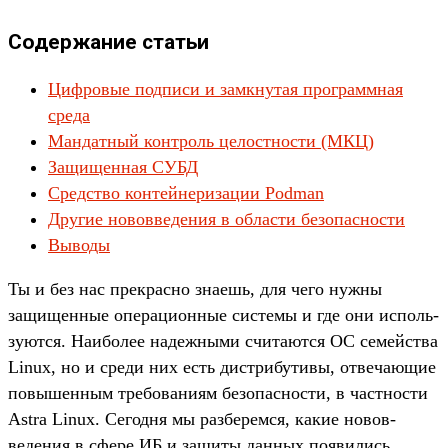
Содержание статьи
Цифровые подписи и замкнутая программная
среда
Мандатный контроль целостности (МКЦ)
Защищенная СУБД
Средство контейнеризации Podman
Другие нововведения в области безопасности
Выводы
Ты и без нас прек­расно зна­ешь, для чего нуж­ны
защищен­ные опе­раци­онные сис­темы и где они исполь­
зуют­ся. Наибо­лее надеж­ными счи­тают­ся ОС семей­ства
Linux, но и сре­ди них есть дис­три­бути­вы, отве­чающие
повышен­ным тре­бова­ниям безопас­ности, в час­тнос­ти
Astra Linux. Сегод­ня мы раз­берем­ся, какие новов­
ведения в сфе­ре ИБ и защиты дан­ных появи­лись