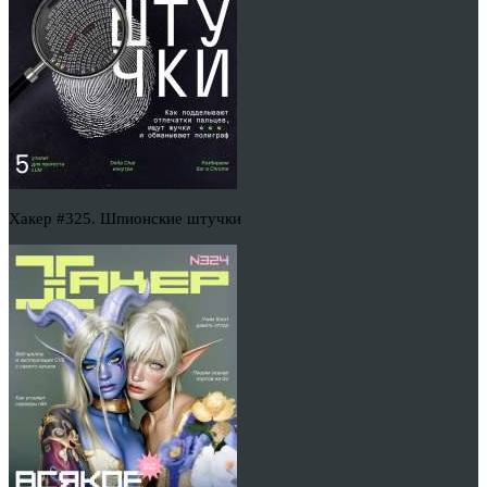
Хакер #325. Шпионские штучки