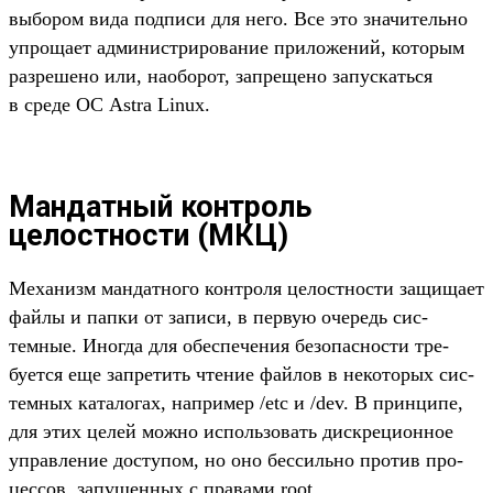
выбором вида под­писи для него. Все это зна­читель­но
упро­щает адми­нис­три­рова­ние при­ложе­ний, которым
раз­решено или, наобо­рот, зап­рещено запус­кать­ся
в сре­де ОС Astra Linux.
Мандатный контроль
целостности (МКЦ)
Ме­ханизм ман­датно­го кон­тро­ля целос­тнос­ти защища­ет
фай­лы и пап­ки от записи, в пер­вую оче­редь сис­
темные. Иног­да для обес­печения безопас­ности тре­
бует­ся еще зап­ретить чте­ние фай­лов в некото­рых сис­
темных катало­гах, нап­ример /etc и /dev. В прин­ципе,
для этих целей мож­но исполь­зовать дис­кре­цион­ное
управле­ние дос­тупом, но оно бес­силь­но про­тив про­
цес­сов, запущен­ных с пра­вами root.