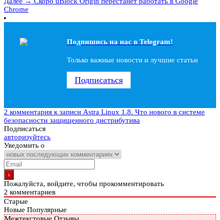
Далее →
Скоро uBlock Origin перестанет работать в Google
Chrome
Подпишись на наc в Telegram!
Только важные новости и лучшие статьи
Подписаться
2 комментария
к записи Astra Linux 1.8. Что нового в системе
безопасности защищенного дистрибутива
Подписаться
авторизуйтесь
Уведомить о
Пожалуйста, войдите, чтобы прокомментировать
2
комментариев
Старые
Новые
Популярные
Межтекстовые Отзывы