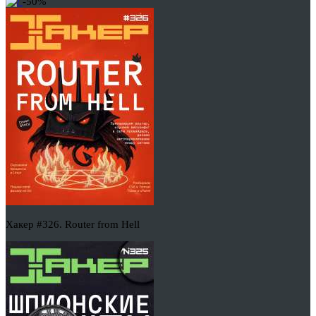
-50%
Хакер #326. Router from Hell