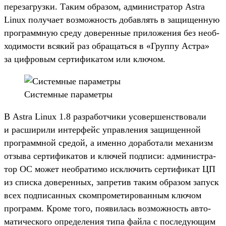
перезаг­рузки. Таким обра­зом, адми­нис­тра­тор Astra
Linux получа­ет воз­можность добав­лять в защищен­ную
прог­рам­мную сре­ду доверен­ные при­ложе­ния без необ­
ходимос­ти вся­кий раз обра­щать­ся в «Груп­пу Астра»
за циф­ровым сер­тифика­том или клю­чом.
Сис­темные парамет­ры
В Astra Linux 1.8 раз­работ­чики усо­вер­шенс­тво­вали
и рас­ширили интерфейс управле­ния защищен­ной
прог­рам­мной сре­дой, а имен­но дорабо­тали механизм
отзы­ва сер­тифика­тов и клю­чей под­писи: адми­нис­тра­
тор ОС может необ­ратимо исклю­чить сер­тификат ЦП
из спис­ка доверен­ных, зап­ретив таким обра­зом запуск
всех под­писан­ных ском­про­мети­рован­ным клю­чом
прог­рамм. Кро­ме того, появи­лась воз­можность авто­
мати­чес­кого опре­деле­ния типа фай­ла с пос­леду­ющим