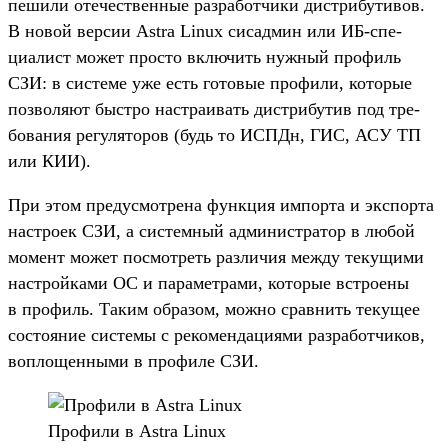
пешили оте­чес­твен­ные раз­работ­чики дис­три­бути­вов.
В новой вер­сии Astra Linux сисад­мин или ИБ‑спе­
циалист может прос­то вклю­чить нуж­ный про­филь
СЗИ: в сис­теме уже есть готовые про­фили, которые
поз­воля­ют быс­тро нас­тра­ивать дис­три­бутив под тре­
бова­ния регуля­торов (будь то ИСПДн, ГИС, АСУ ТП
или КИИ).
При этом пре­дус­мотре­на фун­кция импорта и экспор­та
нас­тро­ек СЗИ, а сис­темный адми­нис­тра­тор в любой
момент может пос­мотреть раз­личия меж­ду текущи­ми
нас­трой­ками ОС и парамет­рами, которые встро­ены
в про­филь. Таким обра­зом, мож­но срав­нить текущее
сос­тояние сис­темы с рекомен­даци­ями раз­работ­чиков,
воп­лощен­ными в про­филе СЗИ.
Про­фили в Astra Linux