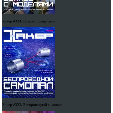
Хакер #324. Всякое с моделями
Хакер #323. Беспроводной самопал