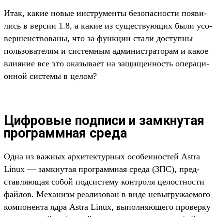
Итак, какие новые инс­тру­мен­ты безопас­ности появи­
лись в вер­сии 1.8, а какие из сущес­тву­ющих были усо­
вер­шенс­тво­ваны, что за фун­кции ста­ли дос­тупны
поль­зовате­лям и сис­темным адми­нис­тра­торам и какое
вли­яние все это ока­зыва­ет на защищен­ность опе­раци­
онной сис­темы в целом?
Цифровые подписи и замкнутая
программная среда
Од­на из важ­ных архи­тек­турных осо­бен­ностей Astra
Linux — зам­кну­тая прог­рам­мная сре­да (ЗПС), пред­
став­ляющая собой под­систе­му кон­тро­ля целос­тнос­ти
фай­лов. Механизм реали­зован в виде невыг­ружа­емо­го
ком­понен­та ядра Astra Linux, выпол­няюще­го про­вер­ку