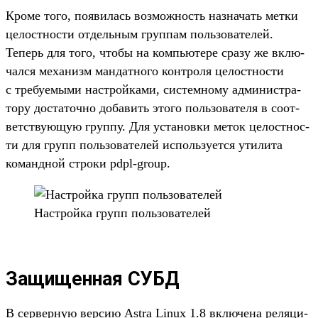
Кро­ме того, появи­лась воз­можность наз­начать мет­ки
целос­тнос­ти отдель­ным груп­пам поль­зовате­лей.
Теперь для того, что­бы на компь­юте­ре сра­зу же вклю­
чал­ся механизм ман­датно­го кон­тро­ля целос­тнос­ти
с тре­буемы­ми нас­трой­ками, сис­темно­му адми­нис­тра­
тору дос­таточ­но добавить это­го поль­зовате­ля в соот­
ветс­тву­ющую груп­пу. Для уста­нов­ки меток целос­тнос­
ти для групп поль­зовате­лей исполь­зует­ся ути­лита
коман­дной стро­ки pdpl-group.
Нас­трой­ка групп поль­зовате­лей
Защищенная СУБД
В сер­верную вер­сию Astra Linux 1.8 вклю­чена реляци­