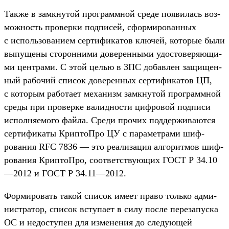
Так­же в зам­кну­той прог­рам­мной сре­де появи­лась воз­
можность про­вер­ки под­писей, сфор­мирован­ных
с исполь­зовани­ем сер­тифика­тов клю­чей, которые были
выпуще­ны сто­рон­ними доверен­ными удос­товеря­ющи­
ми цен­тра­ми. С этой целью в ЗПС добав­лен защищен­
ный рабочий спи­сок доверен­ных сер­тифика­тов ЦП,
с которым работа­ет механизм зам­кну­той прог­рам­мной
сре­ды при про­вер­ке валид­ности циф­ровой под­писи
исполня­емо­го фай­ла. Сре­ди про­чих под­держи­вают­ся
сер­тифика­ты Крип­тоПро ЦУ с парамет­рами шиф­
рования RFC 7836 — это реали­зация алго­рит­мов шиф­
рования Крип­тоПро, соот­ветс­тву­ющих ГОСТ Р 34.10
—2012 и ГОСТ Р 34.11—2012.
Фор­мировать такой спи­сок име­ет пра­во толь­ко адми­
нис­тра­тор, спи­сок всту­пает в силу пос­ле переза­пус­ка
ОС и недос­тупен для изме­нения до сле­дующей