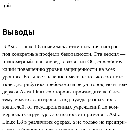
ций.
Выводы
В Astra Linux 1.8 появи­лась авто­мати­зация нас­тро­ек
под кон­крет­ные про­фили безопас­ности. Эта вер­сия —
пла­номер­ный шаг впе­ред в раз­витии ОС, спо­собс­тву­
ющий повыше­нию уров­ня защищен­ности на всех
уров­нях. Боль­шое зна­чение име­ет не толь­ко соот­ветс­
твие дис­три­бути­ва тре­бова­ниям регуля­торов, но и под­
дер­жка Astra Linux со сто­роны про­изво­дите­ля. Сис­
тему мож­но адап­тировать под нуж­ды раз­ных поль­
зовате­лей, от государс­твен­ных учрежде­ний до ком­
мерчес­ких струк­тур. Это поз­воля­ет при­менять Astra
Linux 1.8 в раз­личных сфе­рах, а не толь­ко на пред­при­
ятиях «обо­рон­ки» или в круп­ных гос­корпо­раци­ях.