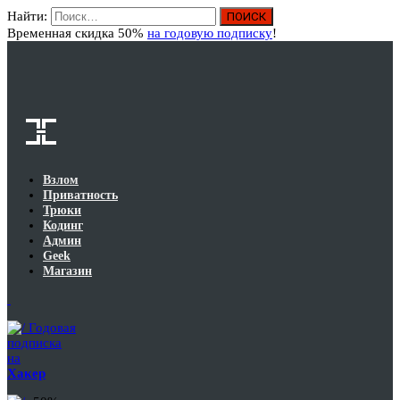
Найти:
Вход
Временная скидка 50%
на годовую подписку
!
Взлом
Приватность
Трюки
Кодинг
Админ
Geek
Магазин
Годовая
подписка
на
Хакер