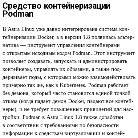
Средство контейнеризации
Podman
В Astra Linux уже дав­но интегри­рова­на сис­тема кон­
тей­нериза­ции Docker, а в вер­сии 1.8 появи­лась аль­тер­
натива — инс­тру­мент управле­ния кон­тей­нерами
с откры­тым исходным кодом Podman. Этот инс­тру­мент
поз­воля­ет соз­давать, запус­кать и адми­нис­три­ровать
кон­тей­неры, управлять их обра­зами, а так­же под­
держи­вает поды, с которы­ми мож­но вза­имо­дей­ство­вать
при­мер­но так же, как в Kubernetes. Podman работа­ет
без демона, который час­то ста­новит­ся еди­ной точ­кой
отка­за (ког­да пада­ет демон Docker, пада­ют все кон­тей­
неры), и не тре­бует повышен­ных при­виле­гий для нас­
трой­ки. Podman в Astra Linux 1.8 так­же дорабо­тан
в соот­ветс­твии с тре­бова­ниями по безопас­ности
информа­ции к средс­твам вир­туали­зации и кон­тей­