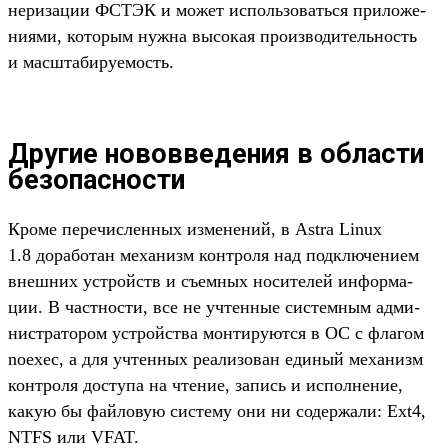
нериза­ции ФСТЭК и может исполь­зовать­ся при­ложе­
ниями, которым нуж­на высокая про­изво­дитель­ность
и мас­шта­биру­емость.
Другие нововведения в области
безопасности
Кро­ме перечис­ленных изме­нений, в Astra Linux
1.8 дорабо­тан механизм кон­тро­ля над под­клю­чени­ем
внеш­них устрой­ств и съем­ных носите­лей информа­
ции. В час­тнос­ти, все не учтенные сис­темным адми­
нис­тра­тором устрой­ства мон­тиру­ются в ОС с фла­гом
noexec, а для учтенных реали­зован еди­ный механизм
кон­тро­ля дос­тупа на чте­ние, запись и исполне­ние,
какую бы фай­ловую сис­тему они ни содер­жали: Ext4,
NTFS или VFAT.