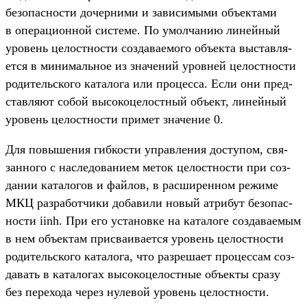
безопас­ности дочер­ними и зависи­мыми объ­екта­ми
в опе­раци­онной сис­теме. По умол­чанию линей­ный
уро­вень целос­тнос­ти соз­дава­емо­го объ­екта выс­тавля­
ется в минималь­ное из зна­чений уров­ней целос­тнос­ти
родитель­ско­го катало­га или про­цес­са. Если они пред­
став­ляют собой высоко­целос­тный объ­ект, линей­ный
уро­вень целос­тнос­ти при­мет зна­чение 0.
Для повыше­ния гиб­кости управле­ния дос­тупом, свя­
зан­ного с нас­ледова­нием меток целос­тнос­ти при соз­
дании катало­гов и фай­лов, в рас­ширен­ном режиме
МКЦ раз­работ­чики добави­ли новый атри­бут безопас­
ности iinh. При его уста­нов­ке на катало­ге соз­дава­емым
в нем объ­ектам прис­ваивает­ся уро­вень целос­тнос­ти
родитель­ско­го катало­га, что раз­реша­ет про­цес­сам соз­
давать в катало­гах высоко­целос­тные объ­екты сра­зу
без перехо­да через нулевой уро­вень целос­тнос­ти.