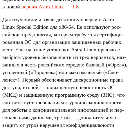
в новой
вер­сии Astra Linux — 1.8
.
Для изу­чения мы взя­ли дес­ктоп­ную вер­сию Astra
Linux Special Edition для x86-64. Ее исполь­зуют рос­
сий­ские пред­при­ятия, которым тре­бует­ся сер­тифици­
рован­ная ОС для орга­низа­ции защищен­ных рабочих
мест. Еще на эта­пе уста­нов­ки Astra Linux пред­лага­ет
выб­рать уро­вень безопас­ности из трех вари­антов, наз­
ванных в честь рос­сий­ских городов: базовый («Орел»),
уси­лен­ный («Воронеж») или мак­сималь­ный («Смо­
ленск»). Пер­вый обес­печива­ет дис­кре­цион­ные пра­ва
дос­тупа, вто­рой — повышен­ную целос­тность ОС
(МКЦ) и защищен­ную прог­рам­мную сре­ду (ЗПС), что
соот­ветс­тву­ет тре­бова­ниям к уров­ню защищен­ности
для работы с кон­фиден­циаль­ной информа­цией и пер­
сональ­ными дан­ными, тре­тий — допол­нитель­ную
защиту от угроз наруше­ния кон­фиден­циаль­нос­ти