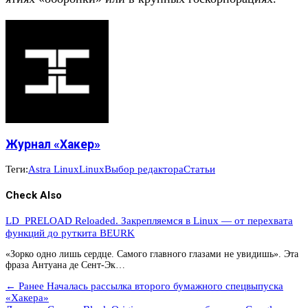
Журнал «Хакер»
Теги:
Astra Linux
Linux
Выбор редактора
Статьи
Check Also
LD_PRELOAD Reloaded. Закрепляемся в Linux — от перехвата
функций до руткита BEURK
«Зорко одно лишь сердце. Самого главного глазами не увидишь». Эта
фраза Антуана де Сент-Эк…
← Ранее
Началась рассылка второго бумажного спецвыпуска
«Хакера»