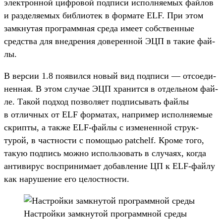
элек­трон­ной циф­ровой под­писи исполня­емых фай­лов
и раз­деля­емых биб­лиотек в фор­мате ELF. При этом
зам­кну­тая прог­рам­мная сре­да име­ет собс­твен­ные
средс­тва для внед­рения доверен­ной ЭЦП в такие фай­
лы.
В вер­сии 1.8 появил­ся новый вид под­писи — отсо­еди­
нен­ная. В этом слу­чае ЭЦП хра­нит­ся в отдель­ном фай­
ле. Такой под­ход поз­воля­ет под­писывать фай­лы
в отличных от ELF фор­матах, нап­ример исполня­емые
скрип­ты, а так­же ELF-фай­лы с изме­нен­ной струк­
турой, в час­тнос­ти с помощью patchelf. Кро­ме того,
такую под­пись мож­но исполь­зовать в слу­чаях, ког­да
анти­вирус вос­при­нима­ет добав­ление ЦП к ELF-фай­лу
как наруше­ние его целос­тнос­ти.
Нас­трой­ки зам­кну­той прог­рам­мной сре­ды