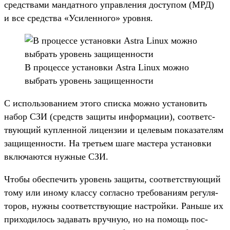
средс­тва­ми ман­датно­го управле­ния дос­тупом (МРД)
и все средс­тва «Уси­лен­ного» уров­ня.
В про­цес­се уста­нов­ки Astra Linux мож­но
выб­рать уро­вень защищен­ности
С исполь­зовани­ем это­го спис­ка мож­но уста­новить
набор СЗИ (средств защиты информа­ции), соот­ветс­
тву­ющий куп­ленной лицен­зии и целевым показа­телям
защищен­ности. На треть­ем шаге мас­тера уста­нов­ки
вклю­чают­ся нуж­ные СЗИ.
Что­бы обес­печить уро­вень защиты, соот­ветс­тву­ющий
тому или ино­му клас­су сог­ласно тре­бова­ниям регуля­
торов, нуж­ны соот­ветс­тву­ющие нас­трой­ки. Рань­ше их
при­ходи­лось задавать вруч­ную, но на помощь пос­