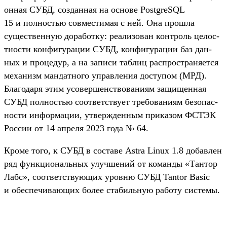
онная СУБД, соз­данная на осно­ве PostgreSQL
15 и пол­ностью сов­мести­мая с ней. Она прош­ла
сущес­твен­ную доработ­ку: реали­зован кон­троль целос­
тнос­ти кон­фигура­ции СУБД, кон­фигура­ции баз дан­
ных и про­цедур, а на записи таб­лиц рас­простра­няет­ся
механизм ман­датно­го управле­ния дос­тупом (МРД).
Бла­года­ря этим усо­вер­шенс­тво­вани­ям защищен­ная
СУБД пол­ностью соот­ветс­тву­ет тре­бова­ниям безопас­
ности информа­ции, утвер­жден­ным при­казом ФСТЭК
Рос­сии от 14 апре­ля 2023 года № 64.
Кро­ме того, к СУБД в сос­таве Astra Linux 1.8 добав­лен
ряд фун­кци­ональ­ных улуч­шений от коман­ды «Тан­тор
Лабс», соот­ветс­тву­ющих уров­ню СУБД Tantor Basic
и обес­печива­ющих более ста­биль­ную работу сис­темы.