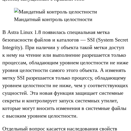
Ман­датный кон­троль целос­тнос­ти
В Astra Linux 1.8 появи­лась спе­циаль­ная мет­ка
безопас­ности фай­лов и катало­гов — SSI (System Secret
Integrity). При наличии у объ­екта такой мет­ки дос­туп
к нему на чте­ние или выпол­нение раз­реша­ется толь­ко
про­цес­сам, обла­дающим уров­нем целос­тнос­ти не ниже
уров­ня целос­тнос­ти самого это­го объ­екта. А изме­нять
мет­ку SSI раз­реша­ется толь­ко про­цес­су, обла­дающе­му
уров­нем целос­тнос­ти не ниже, чем у соот­ветс­тву­ющих
сущ­ностей. Эта новая фун­кция защища­ет сис­темные
сек­реты и кон­тро­лиру­ет запуск сис­темных ути­лит,
которые могут вно­сить изме­нения в сис­темные фай­лы
с высоким уров­нем целос­тнос­ти.
От­дель­ный воп­рос каса­ется нас­ледова­ния свой­ств